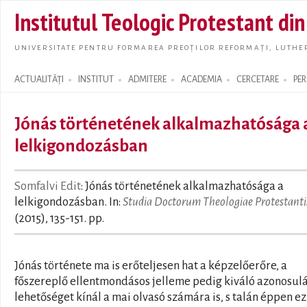
Skip t
Institutul Teologic Protestant di
main
conte
UNIVERSITATE PENTRU FORMAREA PREOȚILOR REFORMAȚI, LUTHER
ACTUALITĂȚI
INSTITUT
ADMITERE
ACADEMIA
CERCETARE
PE
Search form
Jónás történetének alkalmazhatósága 
lelkigondozásban
Somfalvi Edit
: Jónás történetének alkalmazhatósága a
lelkigondozásban. In:
Studia Doctorum Theologiae Protestanti
(2015), 135-151. pp.
Jónás története ma is erőteljesen hat a képzelőerőre, a
főszereplő ellentmondásos jelleme pedig kiváló azonosulá
lehetőséget kínál a mai olvasó számára is, s talán éppen ez