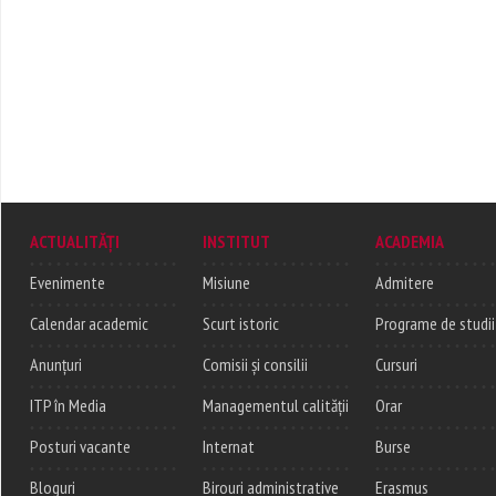
ACTUALITĂȚI
INSTITUT
ACADEMIA
Evenimente
Misiune
Admitere
Calendar academic
Scurt istoric
Programe de studii
Anunțuri
Comisii și consilii
Cursuri
ITP în Media
Managementul calității
Orar
Posturi vacante
Internat
Burse
Bloguri
Birouri administrative
Erasmus