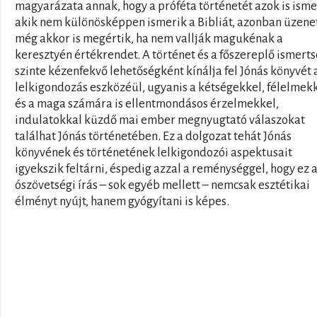
magyarázata annak, hogy a próféta történetét azok is isme
akik nem különösképpen ismerik a Bibliát, azonban üzene
még akkor is megértik, ha nem vallják magukénak a
keresztyén értékrendet. A történet és a főszereplő ismert
szinte kézenfekvő lehetőségként kínálja fel Jónás könyvét 
lelkigondozás eszközéül, ugyanis a kétségekkel, félelmek
és a maga számára is ellentmondásos érzelmekkel,
indulatokkal küzdő mai ember megnyugtató válaszokat
találhat Jónás történetében. Ez a dolgozat tehát Jónás
könyvének és történetének lelkigondozói aspektusait
igyekszik feltárni, éspedig azzal a reménységgel, hogy ez 
ószövetségi írás – sok egyéb mellett – nemcsak esztétikai
élményt nyújt, hanem gyógyítani is képes.