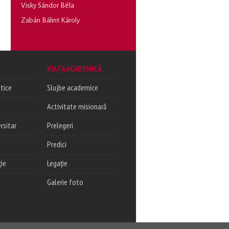
Visky Sándor Béla
Zabán Bálint Károly
VIAȚA ACADEMICĂ
tice
Slujbe academice
Activitate misionară
rsitar
Prelegeri
Predici
ție
Legație
Galerie foto