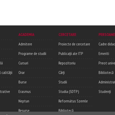
ACADEMIA
CERCETARE
PERSOANE
Admitere
Proiecte de cercetare
Cadre didac
Programe de studii
Publicații ale ITP
Emeriti
lii
Cursuri
Repozitoriu
Preot unive
alității
Orar
Cărți
Bibliotecă
Burse
Studii
Administra
trative
Erasmus
Studia (SDTP)
Studenți
Neptun
Református Szemle
Resurse
Bibliotecă