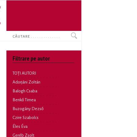
U
N
O
Search
Filtrare pe autor
TOȚI AUTORI
Adorjáni Zoltán
Balogh Csaba
Benkő Timea
Buzogány Dezső
Czire Szabolcs
Éles Éva
Geréb Zsolt