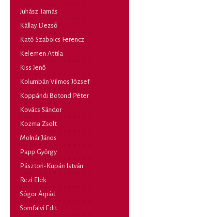
Juhász Tamás
Kállay Dezső
Kató Szabolcs Ferencz
Kelemen Attila
Kiss Jenő
Kolumbán Vilmos József
Koppándi Botond Péter
Kovács Sándor
Kozma Zsolt
Molnár János
Papp György
Pásztori-Kupán István
Rezi Elek
Sógor Árpád
Somfalvi Edit