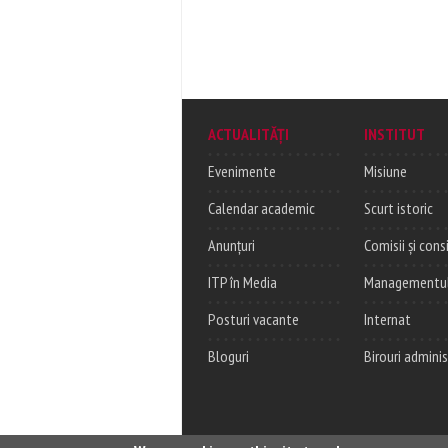
ACTUALITĂȚI
INSTITUT
Evenimente
Misiune
Calendar academic
Scurt istoric
Anunțuri
Comisii și consi
ITP în Media
Managementul c
Posturi vacante
Internat
Bloguri
Birouri adminis