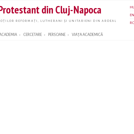
Skip to
 Protestant din Cluj-Napoca
H
main
E
content
OȚILOR REFORMAȚI, LUTHERANI ȘI UNITARIENI DIN ARDEAL
R
ACADEMIA
CERCETARE
PERSOANE
VIAȚA ACADEMICĂ