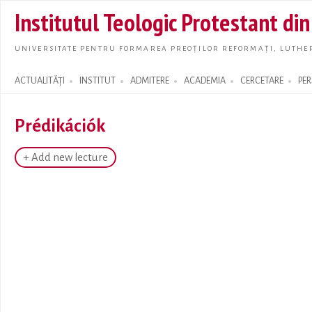
Skip t
Institutul Teologic Protestant di
main
conte
UNIVERSITATE PENTRU FORMAREA PREOȚILOR REFORMAȚI, LUTHER
ACTUALITĂȚI
INSTITUT
ADMITERE
ACADEMIA
CERCETARE
PE
Search form
Prédikációk
+ Add new lecture