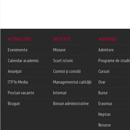
ACTUALITĂȚI
INSTITUT
ACADEMIA
Evenimente
Misiune
Admitere
Calendar academic
Scurt istoric
Programe de studii
Anunțuri
Comisii și consilii
Cursuri
ITP în Media
Managementul calității
Orar
Posturi vacante
Internat
Burse
Bloguri
Birouri administrative
Erasmus
Neptun
Resurse