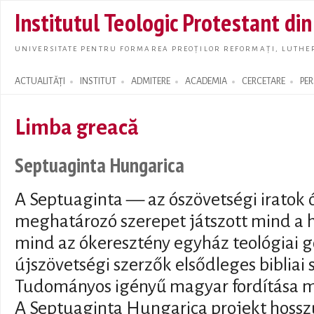
Skip t
Institutul Teologic Protestant di
main
conte
UNIVERSITATE PENTRU FORMAREA PREOȚILOR REFORMAȚI, LUTHER
ACTUALITĂȚI
INSTITUT
ADMITERE
ACADEMIA
CERCETARE
PE
Search form
Limba greacă
Septuaginta Hungarica
A Septuaginta — az ószövetségi iratok 
meghatározó szerepet játszott mind a h
mind az ókeresztény egyház teológiai 
újszövetségi szerzők elsődleges bibliai 
Tudományos igényű magyar fordítása m
A Septuaginta Hungarica projekt hosszú