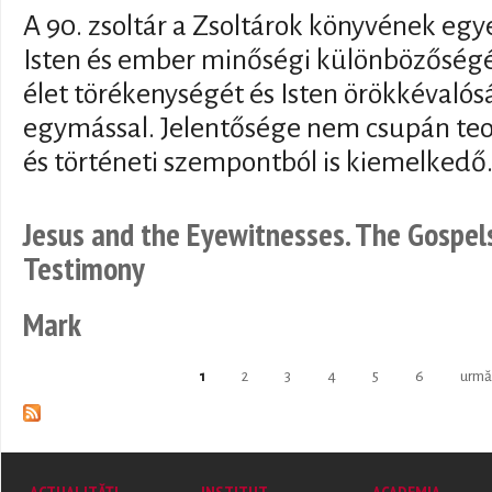
A 90. zsoltár a Zsoltárok könyvének egy
Isten és ember minőségi különbözőségé
élet törékenységét és Isten örökkévalós
egymással. Jelentősége nem csupán teo
és történeti szempontból is kiemelkedő
Jesus and the Eyewitnesses. The Gospel
Testimony
Mark
1
2
3
4
5
6
urmă
Pages
ACTUALITĂȚI
INSTITUT
ACADEMIA