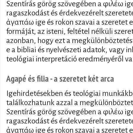
Szentírás görög szövegében a φιλέω ige 
ragaszkodást és érdekvezérelt szeretetet
ἀγαπάω ige és rokon szavai a szeretet
formáját, az isteni, feltétel nélküli szere
azonban, hogy ezt a megkülönböztetést
e a bibliai és nyelvészeti adatok, vagy 
teológiai interpretáció eredményéről va
Agapé és filia - a szeretet két arca
Igehirdetésekben és teológiai munkák
találkozhatunk azzal a megkülönbözteté
Szentírás görög szövegében a φιλέω ige 
ragaszkodást és érdekvezérelt szeretetet
ἀγαπάω ige és rokon szavai a szeretet