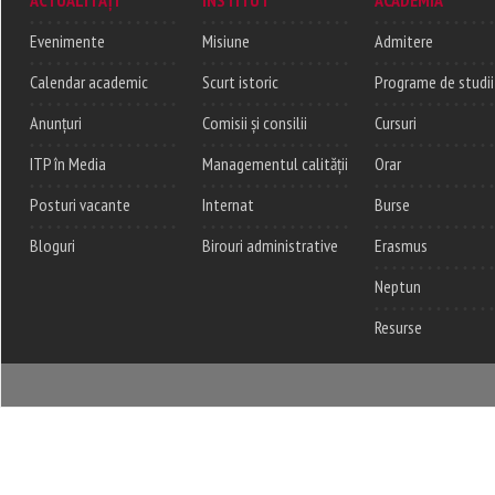
Evenimente
Misiune
Admitere
Calendar academic
Scurt istoric
Programe de studii
Anunțuri
Comisii și consilii
Cursuri
ITP în Media
Managementul calității
Orar
Posturi vacante
Internat
Burse
Bloguri
Birouri administrative
Erasmus
Neptun
Resurse