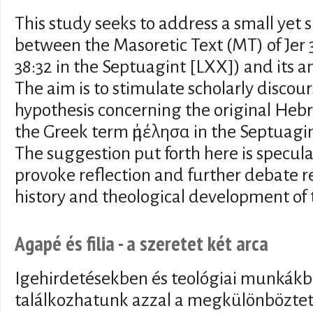
This study seeks to address a small yet s
between the Masoretic Text (MT) of Jer 
38:32 in the Septuagint [LXX]) and its a
The aim is to stimulate scholarly disco
hypothesis concerning the original Heb
the Greek term ἠμέλησα in the Septuagint 
The suggestion put forth here is specula
provoke reflection and further debate r
history and theological development of 
Agapé és filia - a szeretet két arca
Igehirdetésekben és teológiai munkák
találkozhatunk azzal a megkülönbözteté