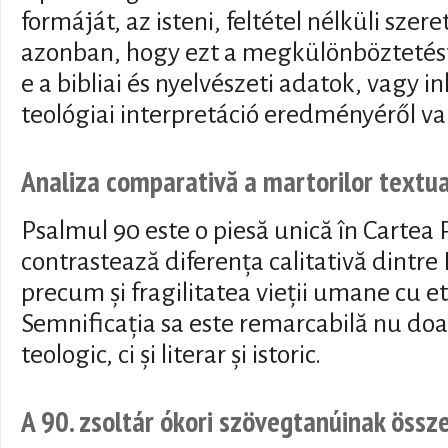
formáját, az isteni, feltétel nélküli szere
azonban, hogy ezt a megkülönböztetést
e a bibliai és nyelvészeti adatok, vagy 
teológiai interpretáció eredményéről va
Analiza comparativă a martorilor textua
Psalmul 90 este o piesă unică în Cartea 
contrastează diferența calitativă dintr
precum și fragilitatea vieții umane cu 
Semnificația sa este remarcabilă nu do
teologic, ci și literar și istoric.
A 90. zsoltár ókori szövegtanúinak öss