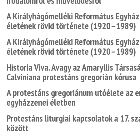
irodalomról és művelődésről
A Királyhágómelléki Református Egyházk
életének rövid története (1920–1989)
A Királyhágómelléki Református Egyházk
életének rövid története (1920–1989)
Historia Viva. Avagy az Amaryllis Társas
Calviniana protestáns gregorián kórusa
A protestáns gregoriánum utóélete az er
egyházzenei életben
Protestáns liturgiai kapcsolatok a 17. sz
között