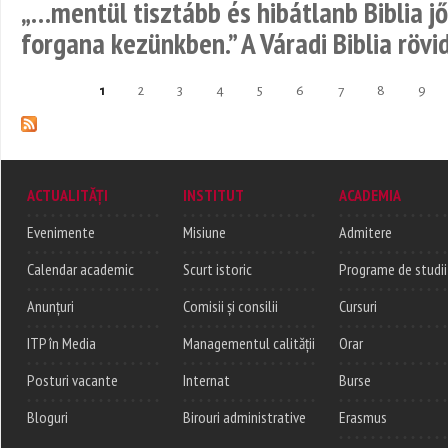
„…mentül tisztább és hibátlanb Biblia j
forgana kezünkben.” A Váradi Biblia rövi
1
2
3
4
5
6
7
8
9
Pages
ACTUALITĂȚI
INSTITUT
ACADEMIA
Evenimente
Misiune
Admitere
Calendar academic
Scurt istoric
Programe de studii
Anunțuri
Comisii și consilii
Cursuri
ITP în Media
Managementul calității
Orar
Posturi vacante
Internat
Burse
Bloguri
Birouri administrative
Erasmus