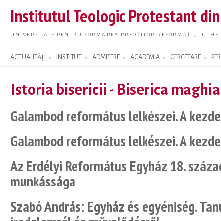
Skip t
Institutul Teologic Protestant di
main
conte
UNIVERSITATE PENTRU FORMAREA PREOȚILOR REFORMAȚI, LUTHER
ACTUALITĂȚI
INSTITUT
ADMITERE
ACADEMIA
CERCETARE
PE
Search form
Istoria bisericii - Biserica maghi
Galambod református lelkészei. A kezde
Galambod református lelkészei. A kezde
Az Erdélyi Református Egyház 18. száza
munkássága
Szabó András: Egyház és egyéniség. Ta