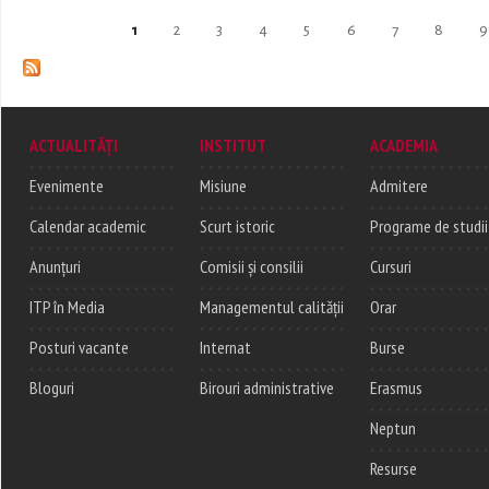
Pages
1
2
3
4
5
6
7
8
9
ACTUALITĂȚI
INSTITUT
ACADEMIA
Evenimente
Misiune
Admitere
Calendar academic
Scurt istoric
Programe de studii
Anunțuri
Comisii și consilii
Cursuri
ITP în Media
Managementul calității
Orar
Posturi vacante
Internat
Burse
Bloguri
Birouri administrative
Erasmus
Neptun
Resurse