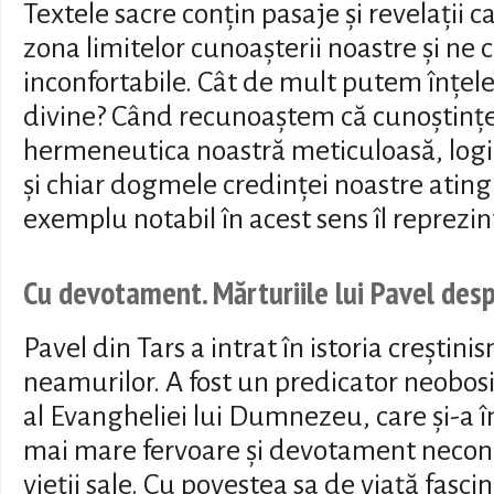
Textele sacre conțin pasaje și revelații 
zona limitelor cunoașterii noastre și ne 
inconfortabile. Cât de mult putem înțel
divine? Când recunoaștem că cunoștințe
hermeneutica noastră meticuloasă, logic
și chiar dogmele credinței noastre ating 
exemplu notabil în acest sens îl reprezin
Cu devotament. Mărturiile lui Pavel desp
Pavel din Tars a intrat în istoria creștini
neamurilor. A fost un predicator neobosit
al Evangheliei lui Dumnezeu, care și-a 
mai mare fervoare și devotament necondi
vieții sale. Cu povestea sa de viață fasci