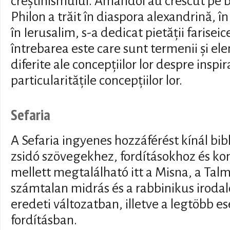
creștinismului. Amândoi au crescut pe baz
Philon a trăit în diaspora alexandrină, î
în Ierusalim, s-a dedicat pietății farisei
întrebarea este care sunt termenii și e
diferite ale concepțiilor lor despre inspir
particularitățile concepțiilor lor.
Sefaria
A Sefaria ingyenes hozzáférést kínál bib
zsidó szövegekhez, fordításokhoz és 
mellett megtalálható itt a Misna, a Tal
számtalan midrás és a rabbinikus iroda
eredeti változatban, illetve a legtöbb 
fordításban.