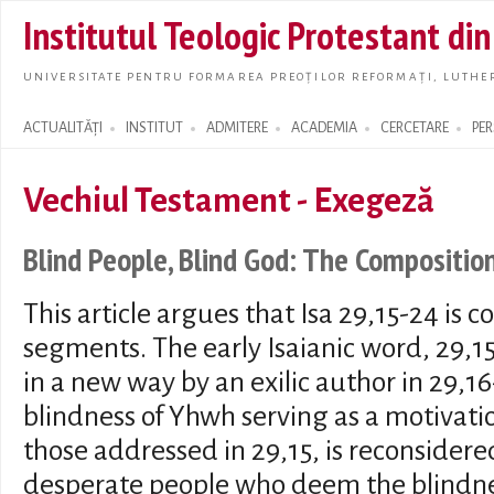
Skip t
Institutul Teologic Protestant di
main
conte
UNIVERSITATE PENTRU FORMAREA PREOȚILOR REFORMAȚI, LUTHER
ACTUALITĂȚI
INSTITUT
ADMITERE
ACADEMIA
CERCETARE
PE
Search form
Vechiul Testament - Exegeză
Blind People, Blind God: The Compositio
This article argues that Isa 29,15-24 is 
segments. The early Isaianic word, 29,1
in a new way by an exilic author in 29,
blindness of Yhwh serving as a motivatio
those addressed in 29,15, is reconsidere
desperate people who deem the blindne