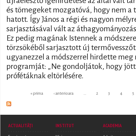
újraélesztő igehirdetése az által vált t
és tömegeket mozgatóvá, hogy nem a te
hatott. Így János a régi és nagyon mély
sarjasztásával vált az áthagyományozá
Ez pedig magának Istennek a módszere vo
törzsökéből sarjasztott új termővesszőt
ugyanezzel a módszerrel hirdette meg
programját: „Ne gondoljátok, hogy jöt
prófétáknak eltörlésére.
Pages
« prima
‹ anterioara
…
2
3
4
5
ACTUALITĂȚI
INSTITUT
ACADEMIA