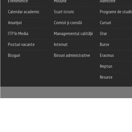
Evenimente
Misiune
Admitere
Calendar academic
Scurt istoric
Programe de studii
Anunțuri
Comisii și consilii
Cursuri
ITP în Media
Managementul calității
Orar
Posturi vacante
Internat
Burse
Bloguri
Birouri administrative
Erasmus
Neptun
Resurse