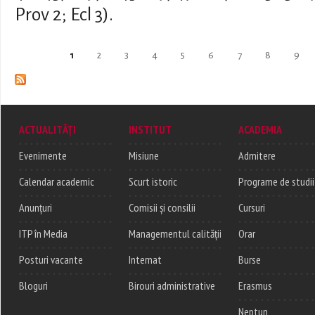
Prov 2; Ecl 3).
Pages
1
2
3
4
5
6
7
8
9
ACTUALITĂȚI
INSTITUT
ACADEMIA
Evenimente
Misiune
Admitere
Calendar academic
Scurt istoric
Programe de studii
Anunțuri
Comisii și consilii
Cursuri
ITP în Media
Managementul calității
Orar
Posturi vacante
Internat
Burse
Bloguri
Birouri administrative
Erasmus
Neptun