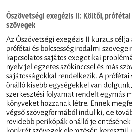
Ószövetségi exegézis II: Költői, próféta
szövegek
Az Ószövetségi exegézis II kurzus célja
prófétai és bölcsességirodalmi szövege
kapcsolatos sajátos exegetikai problém
nyelv jellegzetes szókinccsel és más szö
sajátosságokkal rendelkezik. A próféta
önálló kisebb egységekkel van dolgunk
szerkesztési folyamat rendelt egymás me
könyveket hozzanak létre. Ennek megfe
végső szövegformából indul ki, de tová
rövidebb perikópák önálló jelentésének 
konkrét szövegek elemzésén keresztül 