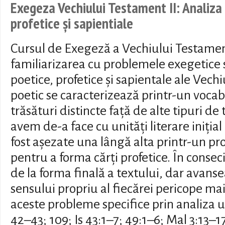
Exegeza Vechiului Testament II: Analiza 
profetice și sapientiale
Cursul de Exegeză a Vechiului Testamen
familiarizarea cu problemele exegetice s
poetice, profetice și sapientale ale Vec
poetic se caracterizează printr-un vocabu
trăsături distincte față de alte tipuri de 
avem de-a face cu unități literare iniți
fost așezate una lângă alta printr-un pro
pentru a forma cărți profetice. În conse
de la forma finală a textului, dar avans
sensului propriu al fiecărei pericope mai
aceste probleme specifice prin analiza u
42–43; 109; Is 43:1–7; 49:1–6; Mal 3:13–1