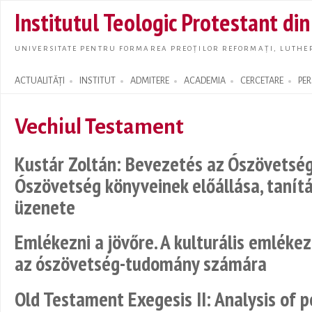
Skip t
Institutul Teologic Protestant di
main
conte
UNIVERSITATE PENTRU FORMAREA PREOȚILOR REFORMAȚI, LUTHER
ACTUALITĂȚI
INSTITUT
ADMITERE
ACADEMIA
CERCETARE
PE
Search form
Vechiul Testament
Kustár Zoltán: Bevezetés az Ószövetség
Ószövetség könyveinek előállása, tanít
üzenete
Emlékezni a jövőre. A kulturális emlék
az ószövetség-tudomány számára
Old Testament Exegesis II: Analysis of p