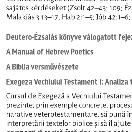
sajátos kérdéseket (Zsolt 42–43; 109; Éz
Malakiás 3:13–17; Hab 2:1–5; Jób 42:1–6; 
Deutero-Ézsaiás könyve válogatott feje
A Manual of Hebrew Poetics
A Biblia versművészete
Exegeza Vechiului Testament I: Analiza 
Cursul de Exegeză a Vechiului Testamen
prezinte, prin exemple concrete, procesu
narative veterotestamentare, să pună î
interpretării textelor biblice și să îl aju