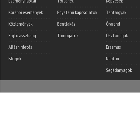
Eseménynaptár
Történet
Képzések
Korábbi események
Egyetemi kapcsolatok
Tantárgyak
Közlemények
Bentlakás
Órarend
Sajtóvisszhang
Támogatók
Ösztöndíjak
Álláshirdetés
Erasmus
Blogok
Neptun
Segédanyagok