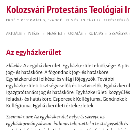
Ugrás
Kolozsvári Protestáns Teológiai I
tarta
ERDÉLY REFORMÁTUS, EVANGÉLIKUS ÉS UNITÁRIUS LELKÉSZKÉPZŐ
AKTUÁLIS
INTÉZET
FELVÉTELI
OKTATÁS
KUTATÁS
SZEMÉLYEK
Search form
Az egyházkerület
Előadás:
Az egyházkerület. Egyházkerület elnöksége. A pü
jog- és hatásköre. A főgondnok jog- és hatásköre.
Egyházkerületi lelkészi és világi főjegyzők. További
egyházkerületi tisztségviselők és tisztviselők. Egyházkerül
Igazgatótanács jog és hatásköre. Egyházkerületi közgyűlés
feladat- és hatásköre. Esperesek Kollégiuma. Gondnokok
Kollégiuma. Egyházkerületi értekezletek.
Szeminárium:
Az egyházkerület helye és szerepe az
egyházkormányzásban, különös tekintettel a tisztségviselők és