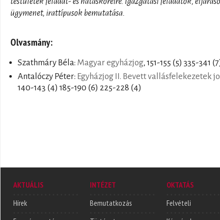
testületek feladat- és hatásköreire. Igazgatási feladatok, eljárás
ügymenet, irattípusok bemutatása.
Olvasmány:
Szathmáry Béla:
Magyar egyházjog
, 151-155 (5) 335-341 (7
Antalóczy Péter:
Egyházjog II. Bevett vallásfelekezetek j
140-143 (4) 185-190 (6) 225-228 (4)
AKTUÁLIS
INTÉZET
OKTATÁS
Hírek
Bemutatkozás
Felvételi