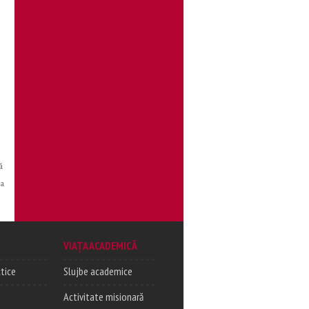
ă
ea
VIAȚA ACADEMICĂ
tice
Slujbe academice
Activitate misionară