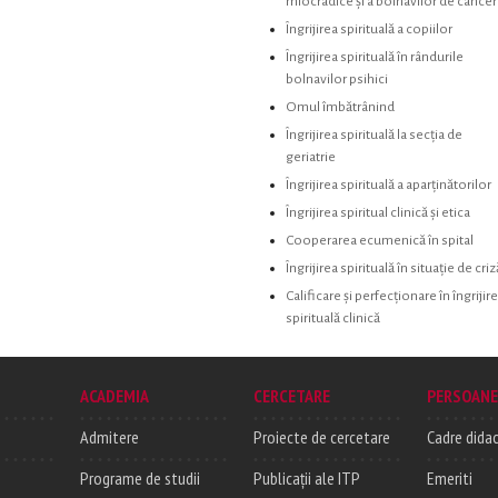
miocradice și a bolnavilor de cancer
Îngrijirea spirituală a copiilor
Îngrijirea spirituală în rândurile
bolnavilor psihici
Omul îmbătrânind
Îngrijirea spirituală la secția de
geriatrie
Îngrijirea spirituală a aparținătorilor
Îngrijirea spiritual clinică și etica
Cooperarea ecumenică în spital
Îngrijirea spirituală în situație de criz
Calificare și perfecționare în îngrijir
spirituală clinică
ACADEMIA
CERCETARE
PERSOANE
Admitere
Proiecte de cercetare
Cadre didac
Programe de studii
Publicații ale ITP
Emeriti