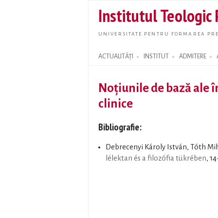
Institutul Teologic
UNIVERSITATE PENTRU FORMAREA PRE
ACTUALITĂȚI
INSTITUT
ADMITERE
Search form
Noțiunile de bază ale în
clinice
Bibliografie:
Debrecenyi Károly István, Tóth Mi
lélektan és a filozófia tükrében
, 14