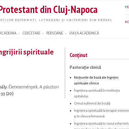
Skip to
 Protestant din Cluj-Napoca
H
main
E
content
OȚILOR REFORMAȚI, LUTHERANI ȘI UNITARIENI DIN ARDEAL
R
ACADEMIA
CERCETARE
PERSOANE
VIAȚA ACADEMICĂ
grijirii spirituale
Conținut
Pastorație clinică
Noțiunile de bază ale îngrijirii
spirituale clinice
hály:
Életesemények. A pásztori
Îngrijirea spirituală în instituția
-33 (20)
spitalului
Omul suferind de boală
Îngrijirea spirituală la terapie intensi
și în clinica feminină
Îngrijirea spirituală în cazul infarctel