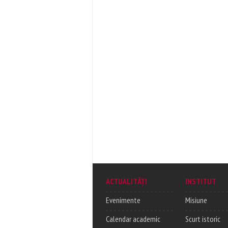
ACTUALITĂȚI
INSTITUT
Evenimente
Misiune
Calendar academic
Scurt istoric