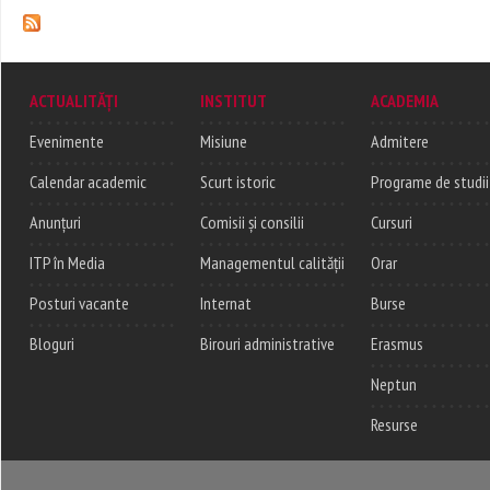
Pages
ACTUALITĂȚI
INSTITUT
ACADEMIA
Evenimente
Misiune
Admitere
Calendar academic
Scurt istoric
Programe de studii
Anunțuri
Comisii și consilii
Cursuri
ITP în Media
Managementul calității
Orar
Posturi vacante
Internat
Burse
Bloguri
Birouri administrative
Erasmus
Neptun
Resurse