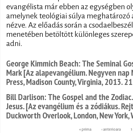
evangélista már ebben az egységben oly
amelynek teológiai súlya meghatározó
nézve. Az előadás során a csodaelbeszé
menetében betöltött különleges szerep
adni.
George Kimmich Beach: The Seminal Gos
Mark [Az alapevangélium. Negyven nap M
Press, Madison County, Virginia, 2013. 211
Bill Darlison: The Gospel and the Zodiac
Jesus. [Az evangélium és a zódiákus. Rejt
Duckworth Overlook, London, New York, 
« prima
‹ anterioara
1