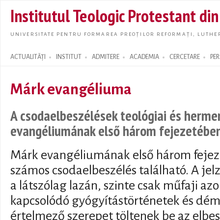
Skip t
Institutul Teologic Protestant di
main
conte
UNIVERSITATE PENTRU FORMAREA PREOȚILOR REFORMAȚI, LUTHER
ACTUALITĂȚI
INSTITUT
ADMITERE
ACADEMIA
CERCETARE
PE
Search form
Márk evangéliuma
A csodaelbeszélések teológiai és herme
evangéliumának első három fejezetébe
Márk evangéliumának első három fejeze
számos csodaelbeszélés található. A je
a látszólag lazán, szinte csak műfaji az
kapcsolódó gyógyítástörténetek és dé
értelmező szerepet töltenek be az elbe