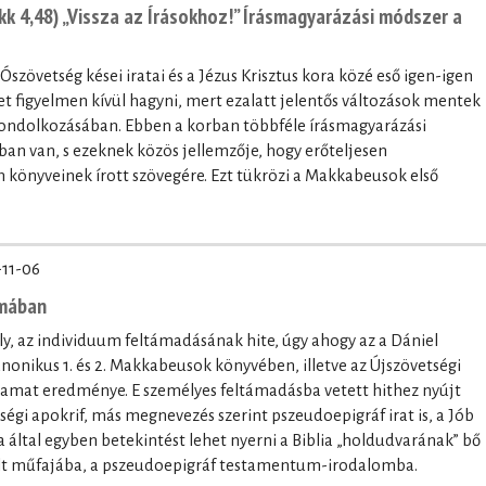
k 4,48) „Vissza az Írásokhoz!” Írásmagyarázási módszer a
 Ószövetség kései iratai és a Jézus Krisztus kora közé eső igen-igen
 figyelmen kívül hagyni, mert ezalatt jelentős változások mentek
 gondolkozásában. Ebben a korban többféle írásmagyarázási
tban van, s ezeknek közös jellemzője, hogy erőteljesen
könyveinek írott szövegére. Ezt tükrözi a Makkabeusok első
-11-06
umában
, az individuum feltámadásának hite, úgy ahogy az a Dániel
onikus 1. és 2. Makkabeusok könyvében, illetve az Újszövetségi
lyamat eredménye. E személyes feltámadásba vetett hithez nyújt
etségi apokrif, más megnevezés szerint pszeudoepigráf irat is, a Jób
ltal egyben betekintést lehet nyerni a Biblia „holdudvarának” bő
elt műfajába, a pszeudoepigráf testamentum-irodalomba.