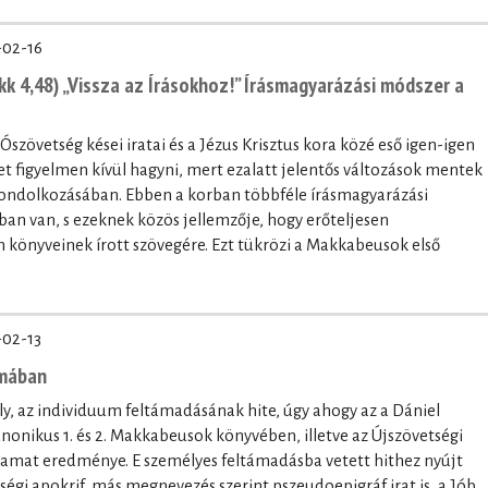
-02-16
k 4,48) „Vissza az Írásokhoz!” Írásmagyarázási módszer a
 Ószövetség kései iratai és a Jézus Krisztus kora közé eső igen-igen
 figyelmen kívül hagyni, mert ezalatt jelentős változások mentek
 gondolkozásában. Ebben a korban többféle írásmagyarázási
tban van, s ezeknek közös jellemzője, hogy erőteljesen
könyveinek írott szövegére. Ezt tükrözi a Makkabeusok első
-02-13
umában
, az individuum feltámadásának hite, úgy ahogy az a Dániel
onikus 1. és 2. Makkabeusok könyvében, illetve az Újszövetségi
lyamat eredménye. E személyes feltámadásba vetett hithez nyújt
etségi apokrif, más megnevezés szerint pszeudoepigráf irat is, a Jób