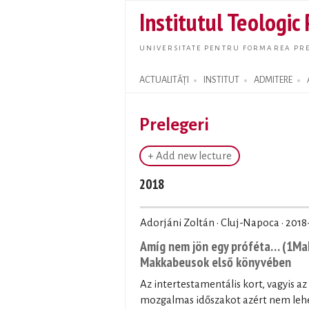
Institutul Teologic
UNIVERSITATE PENTRU FORMAREA PRE
ACTUALITĂȚI
INSTITUT
ADMITERE
Search form
Prelegeri
+ Add new lecture
2018
Adorjáni Zoltán · Cluj-Napoca ·
2018
Amíg nem jön egy próféta… (1Mak
Makkabeusok első könyvében
Az intertestamentális kort, vagyis az
mozgalmas időszakot azért nem lehet