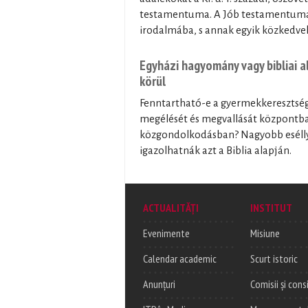
testamentuma. A Jób testamentuma á
irodalmába, s annak egyik közkedv
Egyházi hagyomány vagy bibliai 
körül
Fenntartható-e a gyermekkeresztség 
megélését és megvallását központba 
közgondolkodásban? Nagyobb esélly
igazolhatnák azt a Biblia alapján.
ACTUALITĂȚI
INSTITUT
Evenimente
Misiune
Calendar academic
Scurt istoric
Anunțuri
Comisii și consi