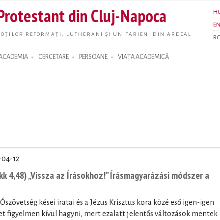
Skip to
 Protestant din Cluj-Napoca
H
main
E
content
OȚILOR REFORMAȚI, LUTHERANI ȘI UNITARIENI DIN ARDEAL
R
ACADEMIA
CERCETARE
PERSOANE
VIAȚA ACADEMICĂ
-04-12
k 4,48) „Vissza az Írásokhoz!” Írásmagyarázási módszer a
 Ószövetség kései iratai és a Jézus Krisztus kora közé eső igen-igen
 figyelmen kívül hagyni, mert ezalatt jelentős változások mentek