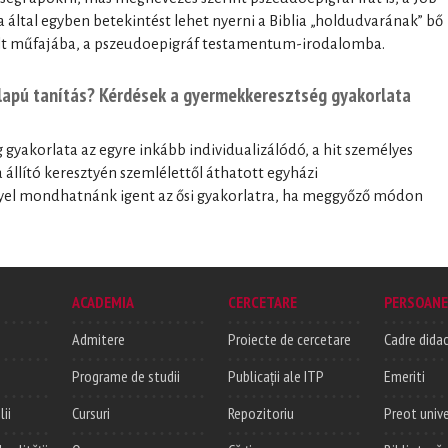
ltal egyben betekintést lehet nyerni a Biblia „holdudvarának” bő
elt műfajába, a pszeudoepigráf testamentum-irodalomba.
alapú tanítás? Kérdések a gyermekkeresztség gyakorlata
gyakorlata az egyre inkább individualizálódó, a hit személyes
állító keresztyén szemlélettől áthatott egyházi
el mondhatnánk igent az ősi gyakorlatra, ha meggyőző módon
ACADEMIA
CERCETARE
PERSOANE
Admitere
Proiecte de cercetare
Cadre didac
Programe de studii
Publicații ale ITP
Emeriti
lii
Cursuri
Repozitoriu
Preot unive