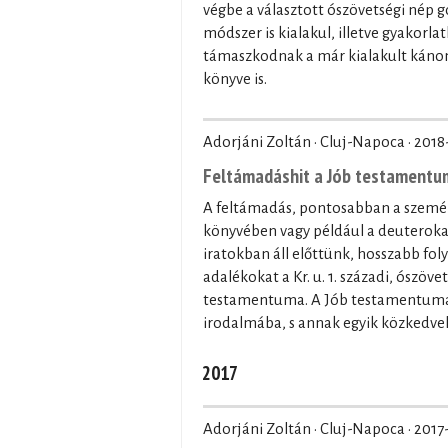
végbe a választott ószövetségi nép
módszer is kialakul, illetve gyakorla
támaszkodnak a már kialakult kánon 
könyve is.
Adorjáni Zoltán · Cluj-Napoca ·
2018
Feltámadáshit a Jób testament
A feltámadás, pontosabban a személy
könyvében vagy például a deuterokan
iratokban áll előttünk, hosszabb fo
adalékokat a Kr. u. 1. századi, ószöv
testamentuma. A Jób testamentuma á
irodalmába, s annak egyik közkedv
2017
Adorjáni Zoltán · Cluj-Napoca ·
2017