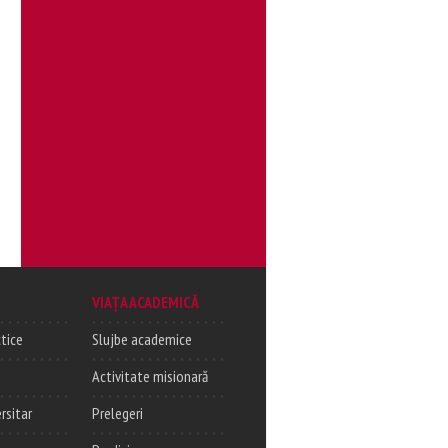
VIAȚA ACADEMICĂ
tice
Slujbe academice
Activitate misionară
rsitar
Prelegeri