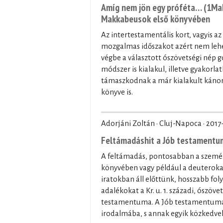
Amíg nem jön egy próféta… (1Mak
Makkabeusok első könyvében
Az intertestamentális kort, vagyis az
mozgalmas időszakot azért nem lehet
végbe a választott ószövetségi nép
módszer is kialakul, illetve gyakorla
támaszkodnak a már kialakult kánon 
könyve is.
Adorjáni Zoltán · Cluj-Napoca ·
2017
Feltámadáshit a Jób testament
A feltámadás, pontosabban a személy
könyvében vagy például a deuterokan
iratokban áll előttünk, hosszabb fo
adalékokat a Kr. u. 1. századi, ószöv
testamentuma. A Jób testamentuma á
irodalmába, s annak egyik közkedv