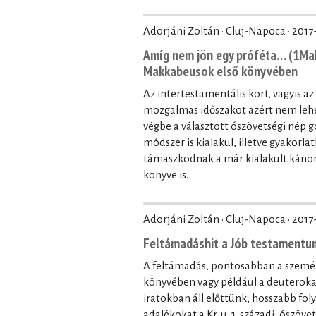
Adorjáni Zoltán · Cluj-Napoca ·
2017
Amíg nem jön egy próféta… (1Mak
Makkabeusok első könyvében
Az intertestamentális kort, vagyis az
mozgalmas időszakot azért nem lehet
végbe a választott ószövetségi nép
módszer is kialakul, illetve gyakorla
támaszkodnak a már kialakult kánon 
könyve is.
Adorjáni Zoltán · Cluj-Napoca ·
2017
Feltámadáshit a Jób testament
A feltámadás, pontosabban a személy
könyvében vagy például a deuterokan
iratokban áll előttünk, hosszabb fo
adalékokat a Kr. u. 1. századi, ószöv