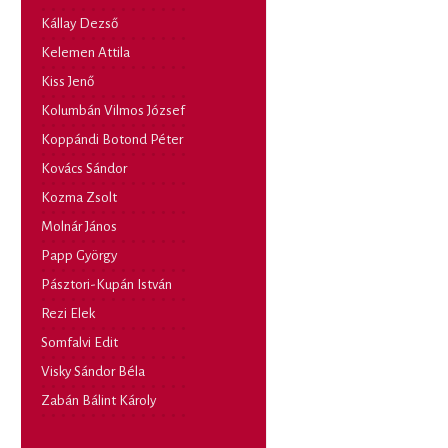
Kállay Dezső
Kelemen Attila
Kiss Jenő
Kolumbán Vilmos József
Koppándi Botond Péter
Kovács Sándor
Kozma Zsolt
Molnár János
Papp György
Pásztori-Kupán István
Rezi Elek
Somfalvi Edit
Visky Sándor Béla
Zabán Bálint Károly