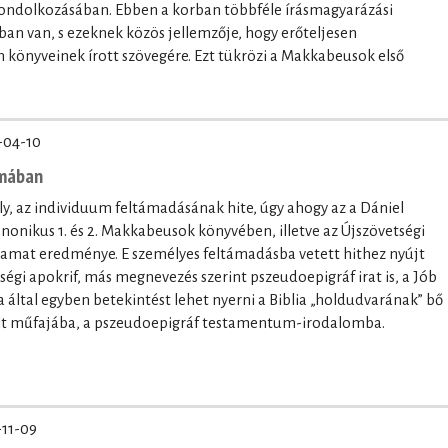
 gondolkozásában. Ebben a korban többféle írásmagyarázási
tban van, s ezeknek közös jellemzője, hogy erőteljesen
könyveinek írott szövegére. Ezt tükrözi a Makkabeusok első
-04-10
umában
, az individuum feltámadásának hite, úgy ahogy az a Dániel
onikus 1. és 2. Makkabeusok könyvében, illetve az Újszövetségi
lyamat eredménye. E személyes feltámadásba vetett hithez nyújt
etségi apokrif, más megnevezés szerint pszeudoepigráf irat is, a Jób
ltal egyben betekintést lehet nyerni a Biblia „holdudvarának” bő
elt műfajába, a pszeudoepigráf testamentum-irodalomba.
-11-09