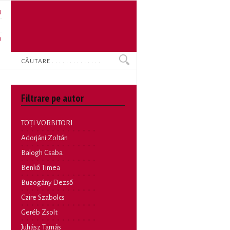
U
N
O
Search
Filtrare pe autor
TOȚI VORBITORI
Adorjáni Zoltán
Balogh Csaba
Benkő Timea
Buzogány Dezső
Czire Szabolcs
Geréb Zsolt
Juhász Tamás