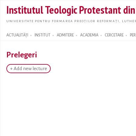
Skip t
Institutul Teologic Protestant di
main
conte
UNIVERSITATE PENTRU FORMAREA PREOȚILOR REFORMAȚI, LUTHER
ACTUALITĂȚI
INSTITUT
ADMITERE
ACADEMIA
CERCETARE
PE
Search form
Prelegeri
+ Add new lecture