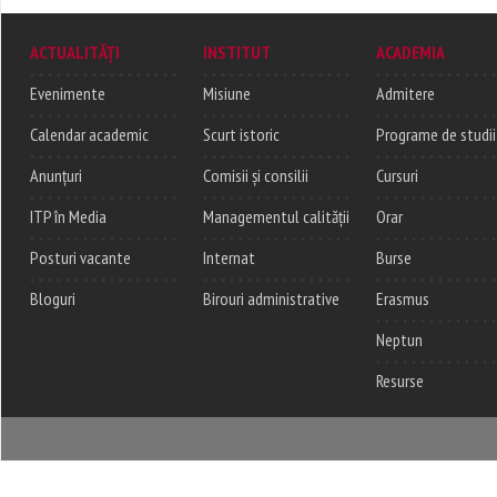
ACTUALITĂȚI
INSTITUT
ACADEMIA
Evenimente
Misiune
Admitere
Calendar academic
Scurt istoric
Programe de studii
Anunțuri
Comisii și consilii
Cursuri
ITP în Media
Managementul calității
Orar
Posturi vacante
Internat
Burse
Bloguri
Birouri administrative
Erasmus
Neptun
Resurse