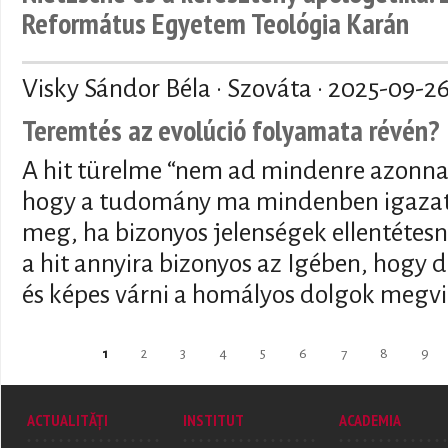
Református Egyetem Teológia Karán
Visky Sándor Béla · Szováta ·
2025-09-2
Teremtés az evolúció folyamata révén?
A hit türelme “nem ad mindenre azonnal
hogy a tudomány ma mindenben igazat 
meg, ha bizonyos jelenségek ellentétesn
a hit annyira bizonyos az Igében, hogy de
és képes várni a homályos dolgok megvi
Pages
1
2
3
4
5
6
7
8
9
ACTUALITĂȚI
INSTITUT
ACADEMIA