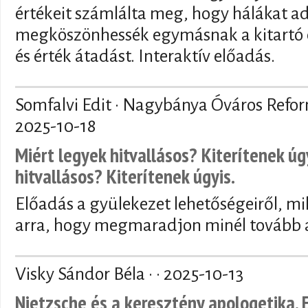
értékeit számlálta meg, hogy hálákat a
megköszönhessék egymásnak a kitartó 
és érték átadást. Interaktív előadás.
Somfalvi Edit · Nagybánya Óváros Refo
2025-10-18
Miért legyek hitvallásos? Kiterítenek úg
hitvallásos? Kiterítenek úgyis.
Előadás a gyülekezet lehetőségeiről, mi
arra, hogy megmaradjon minél tovább a
Visky Sándor Béla · ·
2025-10-13
Nietzsche és a keresztény apologetika. 