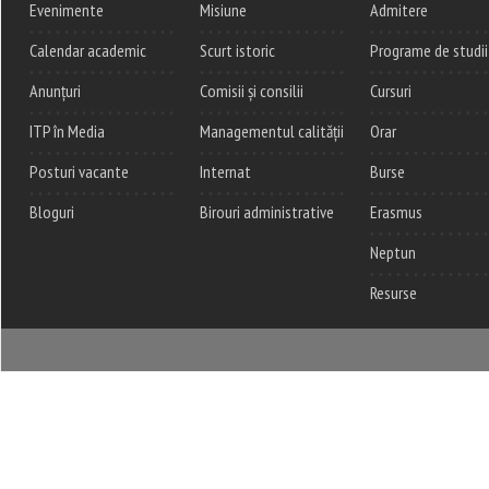
Evenimente
Misiune
Admitere
Calendar academic
Scurt istoric
Programe de studii
Anunțuri
Comisii și consilii
Cursuri
ITP în Media
Managementul calității
Orar
Posturi vacante
Internat
Burse
Bloguri
Birouri administrative
Erasmus
Neptun
Resurse