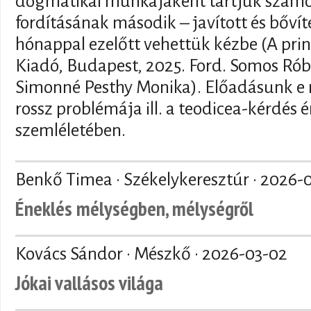
dogmatikai munkájaként tartjuk szám
fordításának második – javított és bővít
hónappal ezelőtt vehettük kézbe (A prin
Kiadó, Budapest, 2025. Ford. Somos Róbe
Simonné Pesthy Monika). Előadásunk e 
rossz problémája ill. a teodicea-kérdés
szemléletében.
Benkő Timea · Székelykeresztúr ·
2026-
Éneklés mélységben, mélységről
Kovács Sándor · Mészkő ·
2026-03-02
Jókai vallásos világa