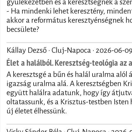
gyülekezetben és a keresztségnek a sze
- Ha mindenki lehet keresztény, mindenf
akkor a református keresztyénségnek ho
becsülete?
Kállay Dezső · Cluj-Napoca ·
2026-06-0
Élet a halálból. Keresztség-teológia az 
A keresztsgé a bűn és halál uralma alól 
igazság uralma alá. A keresztségben Kri
együtt halálra adatunk, hogy így átjutva
oltatassunk, és a Krisztus-testben Isten
új életet élhessünk.
Visky Sándor Béla · Cluj-Napoca ·
2026-