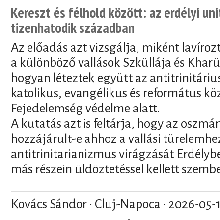
Kereszt és félhold között: az erdélyi un
tizenhatodik században
Az előadás azt vizsgálja, miként lavíroz
a különböző vallások Szküllája és Kharü
hogyan léteztek együtt az antitrinitár
katolikus, evangélikus és református kö
Fejedelemség védelme alatt.
A kutatás azt is feltárja, hogy az oszmán
hozzájárult-e ahhoz a vallási türelemhez
antitrinitarianizmus virágzását Erdély
más részein üldöztetéssel kellett szemb
Kovács Sándor · Cluj-Napoca ·
2026-05-