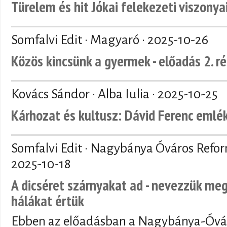
Türelem és hit Jókai felekezeti viszonya
Somfalvi Edit · Magyaró ·
2025-10-26
Közös kincsünk a gyermek - előadás 2. r
Kovács Sándor · Alba Iulia ·
2025-10-25
Kárhozat és kultusz: Dávid Ferenc emlé
Somfalvi Edit · Nagybánya Óváros Refo
2025-10-18
A dicséret szárnyakat ad - nevezzük meg
hálákat értük
Ebben az előadásban a Nagybánya-Óvár