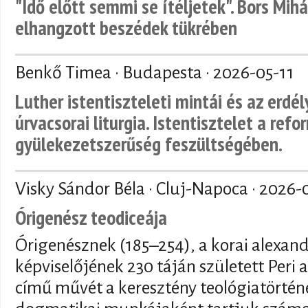
"Idő előtt semmi se ítéljetek". Bors Mihá
elhangzott beszédek tükrében
Benkő Timea · Budapesta ·
2026-05-11
Luther istentiszteleti mintái és az erdé
úrvacsorai liturgia. Istentisztelet a refo
gyülekezetszerűség feszültségében.
Visky Sándor Béla · Cluj-Napoca ·
2026-
Órigenész teodiceája
Órigenésznek (185–254), a korai alexand
képviselőjének 230 táján született Peri a
című művét a keresztény teológiatörténe