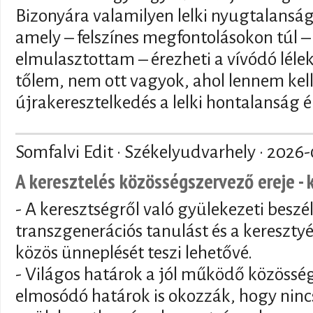
Bizonyára valamilyen lelki nyugtalansá
amely – felszínes megfontolásokon túl – 
elmulasztottam – érezheti a vívódó lélek 
tőlem, nem ott vagyok, ahol lennem kell
újrakeresztelkedés a lelki hontalanság é
Somfalvi Edit · Székelyudvarhely ·
2026-
A keresztelés közösségszervező ereje - 
- A keresztségről való gyülekezeti beszé
transzgenerációs tanulást és a keresztyé
közös ünneplését teszi lehetővé.
- Világos határok a jól működő közösség
elmosódó határok is okozzák, hogy nincs