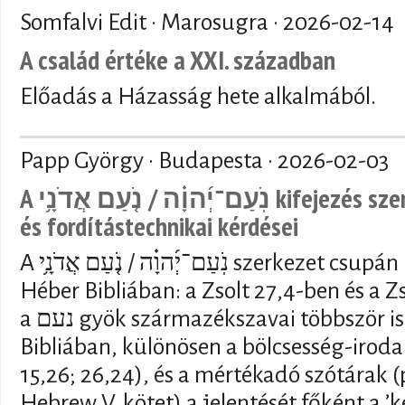
Somfalvi Edit · Marosugra ·
2026-02-14
A család értéke a XXI. században
Előadás a Házasság hete alkalmából.
Papp György · Budapesta ·
2026-02-03
A נֹֽעַם־יְ֜הוָ֗ה / נֹ֤עַם אֲדֹנָ֥י kifejezés szemantikai, vallástörténeti
és fordítástechnikai kérdései
A נֹֽעַם־יְ֜הוָ֗ה / נֹ֤עַם אֲדֹנָ֥י szerkezet csupán kétszer fordul elő a
Héber Bibliában: a Zsolt 27,4-ben és a 
a נעם gyök származékszavai többször is előfordulnak a Héber
Bibliában, különösen a bölcsesség-iroda
15,26; 26,24), és a mértékadó szótárak (p
Hebrew V. kötet) a jelentését főként a ’