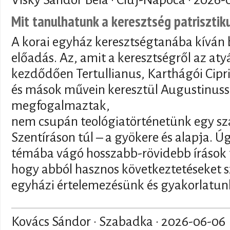
Mit tanulhatunk a keresztség patriszti
A korai egyház keresztségtanába kíván 
előadás. Az, amit a keresztségről az at
kezdődően Tertullianus, Karthágói Cipr
és mások művein keresztül Augustinuss
megfogalmaztak,
nem csupán teológiatörténetünk egy sz
Szentíráson túl – a gyökere és alapja. 
témába vágó hosszabb-rövidebb írások t
hogy abból hasznos következtetéseket s
egyházi értelemezésünk és gyakorlatunk
Kovács Sándor · Szabadka ·
2026-06-06