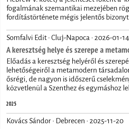
fogalmának szemantikai mezejében rögzí
fordítástörténete mégis jelentős bizony
Somfalvi Edit · Cluj-Napoca ·
2026-01-1
A keresztség helye és szerepe a meta
Előadás a keresztség helyéről és szerepé
lehetőségeiről a metamodern társadalo
ősrégi, de nagyon is időszerű cselekmén
közvetlenül a Szenthez és egymáshoz le
2025
Kovács Sándor · Debrecen ·
2025-11-20