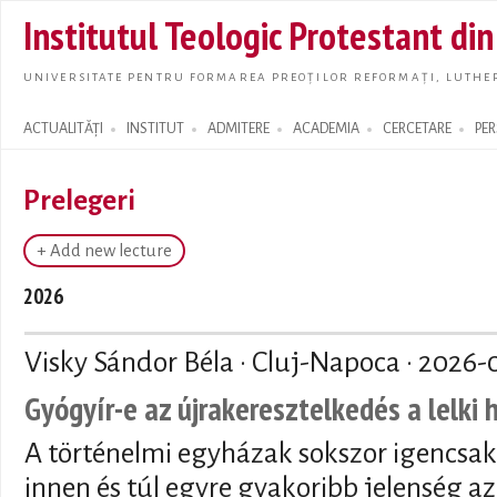
Skip t
Institutul Teologic Protestant di
main
conte
UNIVERSITATE PENTRU FORMAREA PREOȚILOR REFORMAȚI, LUTHER
ACTUALITĂȚI
INSTITUT
ADMITERE
ACADEMIA
CERCETARE
PE
Search form
Prelegeri
+ Add new lecture
2026
Visky Sándor Béla · Cluj-Napoca ·
2026-
Gyógyír-e az újrakeresztelkedés a lelki
A történelmi egyházak sokszor igencsak
innen és túl egyre gyakoribb jelenség az