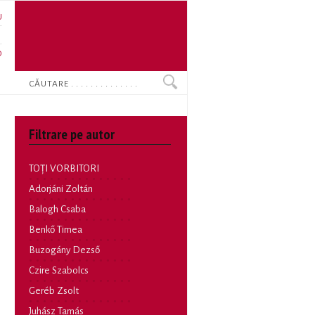
U
N
O
Search
Filtrare pe autor
TOȚI VORBITORI
Adorjáni Zoltán
Balogh Csaba
Benkő Timea
Buzogány Dezső
Czire Szabolcs
Geréb Zsolt
Juhász Tamás