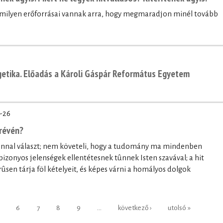
, milyen erőforrásai vannak arra, hogy megmaradjon minél tovább
getika. Előadás a Károli Gáspár Református Egyetem
-26
révén?
onnal választ; nem követeli, hogy a tudomány ma mindenben
bizonyos jelenségek ellentétesnek tûnnek Isten szavával; a hit
ûsen tárja föl kételyeit, és képes várni a homályos dolgok
6
7
8
9
…
következő ›
utolsó »