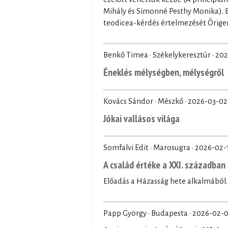
Mihály és Simonné Pesthy Monika). El
teodicea-kérdés értelmezését Órige
Benkő Timea · Székelykeresztúr ·
202
Éneklés mélységben, mélységről
Kovács Sándor · Mészkő ·
2026-03-02
Jókai vallásos világa
Somfalvi Edit · Marosugra ·
2026-02-
A család értéke a XXI. században
Előadás a Házasság hete alkalmából.
Papp György · Budapesta ·
2026-02-