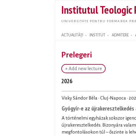
Institutul Teologic
UNIVERSITATE PENTRU FORMAREA PRE
ACTUALITĂȚI
INSTITUT
ADMITERE
Search form
Prelegeri
+ Add new lecture
2026
Visky Sándor Béla · Cluj-Napoca ·
202
Gyógyír-e az újrakeresztelkedés 
A történelmi egyházak sokszor igenc
újrakeresztelkedés. Bizonyára valam
megfontolásokon túl – őszinte is leh