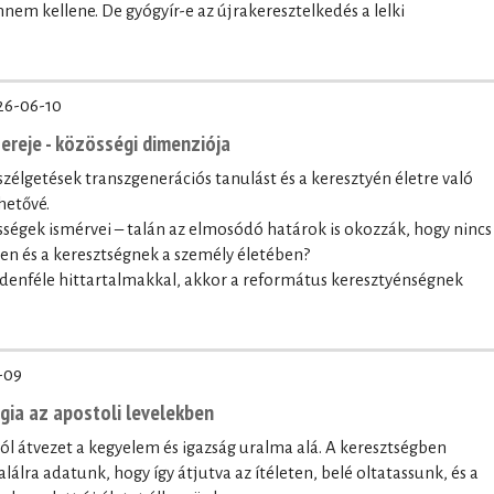
nnem kellene. De gyógyír-e az újrakeresztelkedés a lelki
26-06-10
ereje - közösségi dimenziója
szélgetések transzgenerációs tanulást és a keresztyén életre való
hetővé.
sségek ismérvei – talán az elmosódó határok is okozzák, hogy nincs
ben és a keresztségnek a személy életében?
denféle hittartalmakkal, akkor a református keresztyénségnek
-09
ógia az apostoli levelekben
lól átvezet a kegyelem és igazság uralma alá. A keresztségben
lálra adatunk, hogy így átjutva az ítéleten, belé oltatassunk, és a