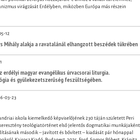
rianizmus virágzását Erdélyben, miközben Európa más részein
05-12
ors Mihály alakja a ravatalánál elhangzott beszédek tükrében
1
z erdélyi magyar evangélikus úrvacsorai liturgia.
lógia és gyülekezetszerűség feszültségében.
6-03-23
andriai iskola kiemelkedő képviselőjének 230 táján született Peri
 keresztény teológiatörténet első jelentős dogmatikai munkájaként
ításának második – javított és bővített – kiadását pár hónappal
okról. Kairosz Kiadó, Budapest, 2025. Ford. Somos Róbert, Kránitz