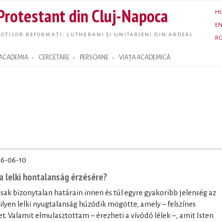
Skip to
 Protestant din Cluj-Napoca
H
main
E
content
OȚILOR REFORMAȚI, LUTHERANI ȘI UNITARIENI DIN ARDEAL
R
ACADEMIA
CERCETARE
PERSOANE
VIAȚA ACADEMICĂ
6-06-10
a lelki hontalanság érzésére?
sak bizonytalan határain innen és túl egyre gyakoribb jelenség az
ilyen lelki nyugtalanság húzódik mögötte, amely – felszínes
et. Valamit elmulasztottam – érezheti a vívódó lélek –, amit Isten