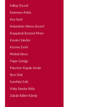
Kállay Dezső
Kelemen Attila
Kiss Jenő
Kolumbán Vilmos József
Koppándi Botond Péter
Kovács Sándor
Kozma Zsolt
Molnár János
Papp György
Pásztori-Kupán István
Rezi Elek
Somfalvi Edit
Visky Sándor Béla
Zabán Bálint Károly