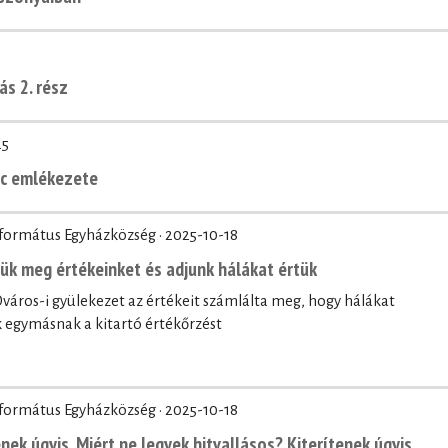
ás 2. rész
25
nc emlékezete
eformátus Egyházközség ·
2025-10-18
zük meg értékeinket és adjunk hálákat értük
áros-i gyülekezet az értékeit számlálta meg, hogy hálákat
egymásnak a kitartó értékőrzést
eformátus Egyházközség ·
2025-10-18
nek úgyis. Miért ne legyek hitvallásos? Kiterítenek úgyis.