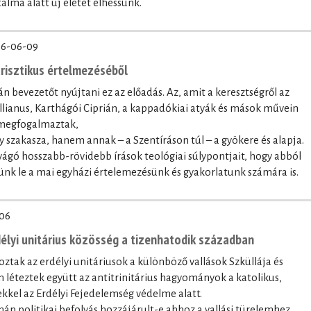
alma alatt új életet élhessünk.
6-06-09
trisztikus értelmezéséből
n bevezetőt nyújtani ez az előadás. Az, amit a keresztségről az
lianus, Karthágói Ciprián, a kappadókiai atyák és mások művein
 megfogalmaztak,
szakasza, hanem annak – a Szentíráson túl – a gyökere és alapja.
gó hosszabb-rövidebb írások teológiai súlypontjait, hogy abból
nk le a mai egyházi értelemezésünk és gyakorlatunk számára is.
06
délyi unitárius közösség a tizenhatodik században
roztak az erdélyi unitáriusok a különböző vallások Szküllája és
 léteztek együtt az antitrinitárius hagyományok a katolikus,
kkel az Erdélyi Fejedelemség védelme alatt.
zmán politikai befolyás hozzájárult-e ahhoz a vallási türelemhez,