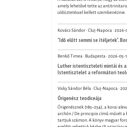
amely lehetővé tette az antitrinita
üldöztetéssel kellett szembenéznie.
Kovács Sándor · Cluj-Napoca ·
2026-
"Idő előtt semmi se ítéljetek". B
Benkő Timea · Budapesta ·
2026-05-1
Luther istentiszteleti mintái és a
Istentisztelet a reformátori teo
Visky Sándor Béla · Cluj-Napoca ·
202
Órigenész teodiceája
Órigenésznek (185–254), a korai alex
archón / De principiis című művét a
tartjuk számon. A könyv magyar ford
ezelőtt vehettük kézbe (A princípium