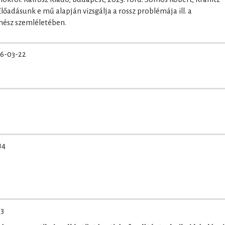
őadásunk e mű alapján vizsgálja a rossz problémája ill. a
nész szemléletében.
6-03-22
14
03