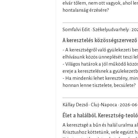
elvár tőlem, nem ott vagyok, ahol le
hontalanság érzésére?
Somfalvi Edit · Székelyudvarhely ·
20
A keresztelés közösségszervező 
- A keresztségről való gyülekezeti be
elhívásunk közös ünneplését teszi le
- Világos határok a jól működő közö
ereje a keresztelésnek a gyülekezet
- Ha mindenki lehet keresztény, min
honnan lenne tisztelete, becsülete?
Kállay Dezső · Cluj-Napoca ·
2026-06
Élet a halálból. Keresztség-teol
A keresztsgé a bűn és halál uralma a
Krisztushoz köttetünk, vele együtt ha