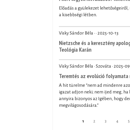
Előadás a gyülekezet lehetőségeiről
a kisebbségi létben.
Visky Sándor Béla · ·
2025-10-13
Nietzsche és a keresztény apolo
Teológia Karán
Visky Sándor Béla · Szováta ·
2025-09
Teremtés az evolúció folyamata 
A hit türelme “nem ad mindenre az
igazat adjon neki; nem ijed meg, ha 
annyira bizonyos az Igében, hogy der
megvilágosodására.”
Pages
1
2
3
4
5