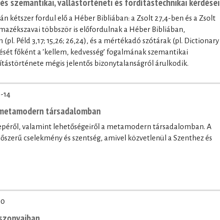
נֹֽעַם־יְ֜הוָ֗ה / נֹ֤עַם kifejezés szemantikai, vallástörténeti és fordítástechnikai kérdései
l. Péld 3,17; 15,26; 26,24), és a mértékadó szótárak (pl. Dictionary
ntését főként a ’kellem, kedvesség’ fogalmának szemantikai
ítástörténete mégis jelentős bizonytalanságról árulkodik.
-14
a metamodern társadalomban
erepéről, valamint lehetőségeiről a metamodern társadalomban. A
időszerű cselekmény és szentség, amivel közvetlenül a Szenthez és
20
iszonyaiban