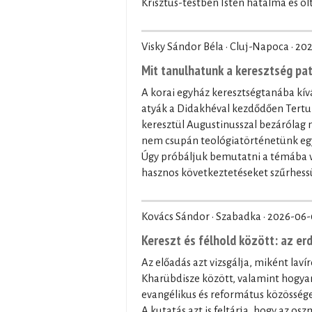
Krisztus-testben Isten hatalma és olt
Visky Sándor Béla · Cluj-Napoca ·
202
Mit tanulhatunk a keresztség pa
A korai egyház keresztségtanába kívá
atyák a Didakhéval kezdődően Tertul
keresztül Augustinusszal bezárólag
nem csupán teológiatörténetünk egy 
Úgy próbáljuk bemutatni a témába vá
hasznos következtetéseket szűrhessü
Kovács Sándor · Szabadka ·
2026-06-
Kereszt és félhold között: az er
Az előadás azt vizsgálja, miként laví
Kharübdisze között, valamint hogyan
evangélikus és református közössége
A kutatás azt is feltárja, hogy az os