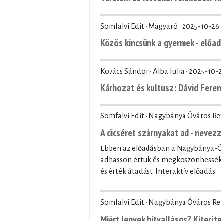
Somfalvi Edit · Magyaró ·
2025-10-26
Közös kincsünk a gyermek - előad
Kovács Sándor · Alba Iulia ·
2025-10-
Kárhozat és kultusz: Dávid Fere
Somfalvi Edit · Nagybánya Óváros R
A dicséret szárnyakat ad - nevez
Ebben az előadásban a Nagybánya-Óv
adhasson értük és megköszönhessék 
és érték átadást. Interaktív előadás.
Somfalvi Edit · Nagybánya Óváros R
Miért legyek hitvallásos? Kiteríte