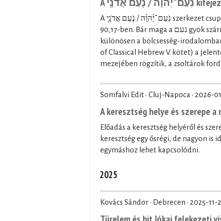
A  אֲדֹנָ֥י
A נֹֽעַם־יְ֜הוָ֗ה / נֹ֤עַם אֲדֹנָ֥י szerkezet csupán kétszer fordul elő a Héber Bibliában: a Zsolt 27,4-ben és a Zsolt
90,17-ben. Bár maga a נעם gyök származékszavai többször is előfordulnak a Héber Bibliában,
különösen a bölcsesség-irodalomban (p
of Classical Hebrew V. kötet) a jele
mezejében rögzítik, a zsoltárok ford
Somfalvi Edit · Cluj-Napoca ·
2026-01
A keresztség helye és szerepe 
Előadás a keresztség helyéről és sz
keresztség egy ősrégi, de nagyon is 
egymáshoz lehet kapcsolódni.
2025
Kovács Sándor · Debrecen ·
2025-11-
Türelem és hit Jókai felekezeti v