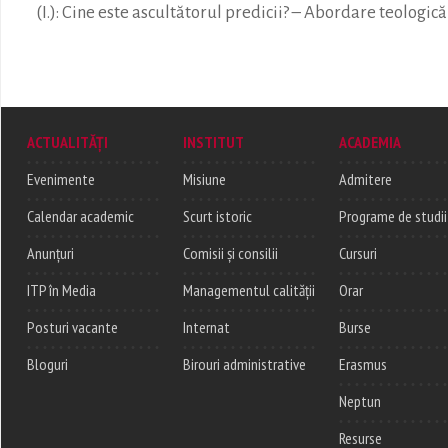
(I.): Cine este ascultătorul predicii? – Abordare teologică
ACTUALITĂȚI
INSTITUT
ACADEMIA
Evenimente
Misiune
Admitere
Calendar academic
Scurt istoric
Programe de studii
Anunțuri
Comisii și consilii
Cursuri
ITP în Media
Managementul calității
Orar
Posturi vacante
Internat
Burse
Bloguri
Birouri administrative
Erasmus
Neptun
Resurse