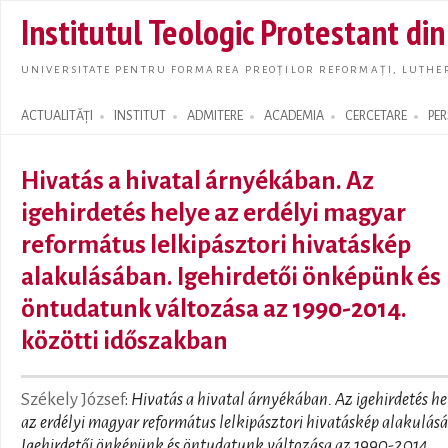
Skip t
Institutul Teologic Protestant di
main
conte
UNIVERSITATE PENTRU FORMAREA PREOȚILOR REFORMAȚI, LUTHER
ACTUALITĂȚI
INSTITUT
ADMITERE
ACADEMIA
CERCETARE
PE
Search form
Hivatás a hivatal árnyékában. Az
igehirdetés helye az erdélyi magyar
református lelkipásztori hivatáskép
alakulásában. Igehirdetői önképünk és
öntudatunk változása az 1990-2014.
közötti időszakban
Székely József
:
Hivatás a hivatal árnyékában. Az igehirdetés he
az erdélyi magyar református lelkipásztori hivatáskép alakulás
Igehirdetői önképünk és öntudatunk változása az 1990-2014.