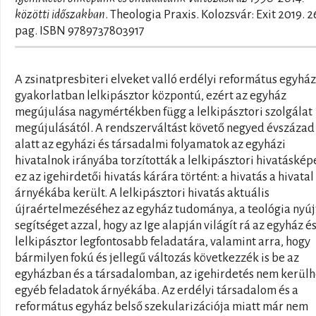
közötti időszakban
. Theologia Praxis. Kolozsvár: Exit 2019. 
pag. ISBN 9789737803917
A zsinatpresbiteri elveket valló erdélyi református egyház
gyakorlatban lelkipásztor központú, ezért az egyház
megújulása nagymértékben függ a lelkipásztori szolgálat
megújulásától. A rendszerváltást követő negyed évszázad
alatt az egyházi és társadalmi folyamatok az egyházi
hivatalnok irányába torzították a lelkipásztori hivatásképe
ez az igehirdetői hivatás kárára történt: a hivatás a hivatal
árnyékába került. A lelkipásztori hivatás aktuális
újraértelmezéséhez az egyház tudománya, a teológia nyúj
segítséget azzal, hogy az Ige alapján világít rá az egyház és
lelkipásztor legfontosabb feladatára, valamint arra, hogy
bármilyen fokú és jellegű változás következzék is be az
egyházban és a társadalomban, az igehirdetés nem kerülh
egyéb feladatok árnyékába. Az erdélyi társadalom és a
református egyház belső szekularizációja miatt már nem