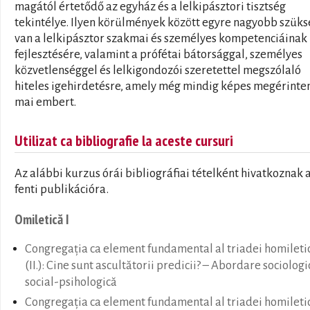
magától értetődő az egyház és a lelkipásztori tisztség
tekintélye. Ilyen körülmények között egyre nagyobb szüks
van a lelkipásztor szakmai és személyes kompetenciáinak
fejlesztésére, valamint a prófétai bátorsággal, személyes
közvetlenséggel és lelkigondozói szeretettel megszólaló
hiteles igehirdetésre, amely még mindig képes megérinten
mai embert.
Utilizat ca bibliografie la aceste cursuri
Az alábbi kurzus órái bibliográfiai tételként hivatkoznak 
fenti publikációra.
Omiletică I
Congregația ca element fundamental al triadei homileti
(II.): Cine sunt ascultătorii predicii? – Abordare sociologi
social-psihologică
Congregația ca element fundamental al triadei homileti