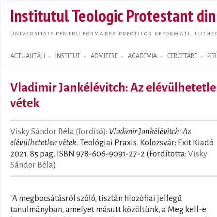
Skip t
Institutul Teologic Protestant di
main
conte
UNIVERSITATE PENTRU FORMAREA PREOȚILOR REFORMAȚI, LUTHER
ACTUALITĂȚI
INSTITUT
ADMITERE
ACADEMIA
CERCETARE
PE
Search form
Vladimir Jankélévitch: Az elévülhetetl
vétek
Visky Sándor Béla (fordító)
:
Vladimir Jankélévitch: Az
elévülhetetlen vétek
. Teológiai Praxis. Kolozsvár: Exit Kiadó
2021. 85 pag. ISBN 978-606-9091-27-2 (Fordította:
Visky
Sándor Béla
)
"A megbocsátásról szóló, tisztán filozófiai jellegű
tanulmányban, amelyet másutt közöltünk, a Meg kell-e