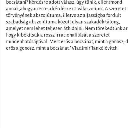
bocsátani? kérdésre adott válasz, úgy tűnik, ellentmond
annak,ahogyan erre a kérdésre itt válaszolunk. A szeretet
törvényének abszolútuma, illetve az aljasságba fordult
szabadság abszolútuma között olyan szakadék tátong,
amelyet nem lehet teljesen áthidalni. Nem törekedtünk ar
hogy kibékítsük a rossz irracionalitását a szeretet
mindenhatóságával. Mert erős a bocsánat, mint a gonosz; 
erős a gonosz, mint a bocsánat." Vladimir Jankélévitch