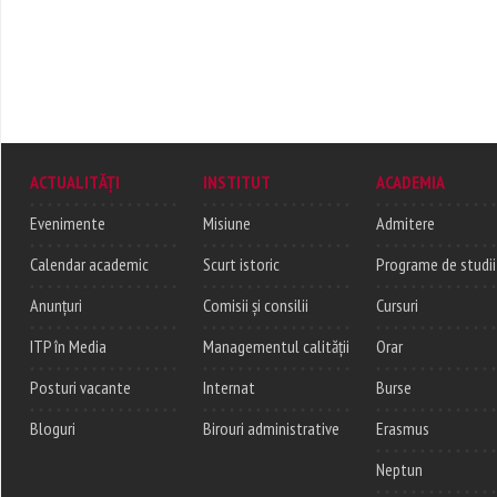
ACTUALITĂȚI
INSTITUT
ACADEMIA
Evenimente
Misiune
Admitere
Calendar academic
Scurt istoric
Programe de studii
Anunțuri
Comisii și consilii
Cursuri
ITP în Media
Managementul calității
Orar
Posturi vacante
Internat
Burse
Bloguri
Birouri administrative
Erasmus
Neptun