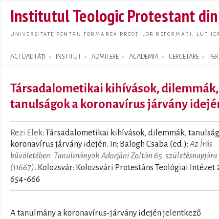
Skip t
Institutul Teologic Protestant di
main
conte
UNIVERSITATE PENTRU FORMAREA PREOȚILOR REFORMAȚI, LUTHER
ACTUALITĂȚI
INSTITUT
ADMITERE
ACADEMIA
CERCETARE
PE
Search form
Társadalometikai kihívások, dilemmák,
tanulságok a koronavírus járvány idejé
Rezi Elek
: Társadalometikai kihívások, dilemmák, tanulsá
koronavírus járvány idején. In: Balogh Csaba (ed.):
Az Írás
bűvöletében. Tanulmányok Adorjáni Zoltán 65. születésnapjára
(11667)
. Kolozsvár: Kolozsvári Protestáns Teológiai Intézet 
654-666
A tanulmány a koronavírus-járvány idején jelentkező