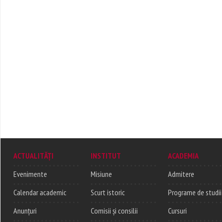
ACTUALITĂȚI
INSTITUT
ACADEMIA
Evenimente
Misiune
Admitere
Calendar academic
Scurt istoric
Programe de studii
Anunțuri
Comisii și consilii
Cursuri