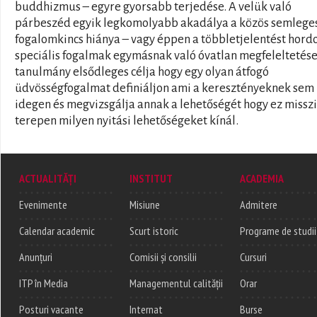
buddhizmus – egyre gyorsabb terjedése. A velük való
párbeszéd egyik legkomolyabb akadálya a közös semlege
fogalomkincs hiánya – vagy éppen a többletjelentést hord
speciális fogalmak egymásnak való óvatlan megfeleltetése
tanulmány elsődleges célja hogy egy olyan átfogó
üdvösségfogalmat definiáljon ami a keresztényeknek sem
idegen és megvizsgálja annak a lehetőségét hogy ez missz
terepen milyen nyitási lehetőségeket kínál.
ACTUALITĂȚI
INSTITUT
ACADEMIA
Evenimente
Misiune
Admitere
Calendar academic
Scurt istoric
Programe de studii
Anunțuri
Comisii și consilii
Cursuri
ITP în Media
Managementul calității
Orar
Posturi vacante
Internat
Burse