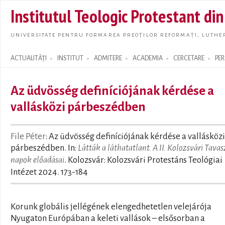
Skip t
Institutul Teologic Protestant di
main
conte
UNIVERSITATE PENTRU FORMAREA PREOȚILOR REFORMAȚI, LUTHER
ACTUALITĂȚI
INSTITUT
ADMITERE
ACADEMIA
CERCETARE
PE
Search form
Az üdvösség definíciójának kérdése a
vallásközi párbeszédben
File Péter
: Az üdvösség definíciójának kérdése a vallásközi
párbeszédben. In:
Látták a láthatatlant. A II. Kolozsvári Tavas
napok előadásai
. Kolozsvár: Kolozsvári Protestáns Teológiai
Intézet 2024. 173-184
Korunk globális jellégének elengedhetetlen velejárója
Nyugaton Európában a keleti vallások – elsősorban a