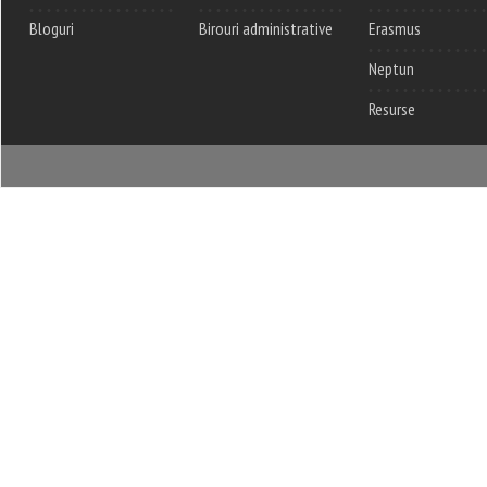
Bloguri
Birouri administrative
Erasmus
Neptun
Resurse