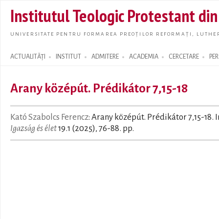
Skip t
Institutul Teologic Protestant di
main
conte
UNIVERSITATE PENTRU FORMAREA PREOȚILOR REFORMAȚI, LUTHER
ACTUALITĂȚI
INSTITUT
ADMITERE
ACADEMIA
CERCETARE
PE
Search form
Arany középút. Prédikátor 7,15-18
Kató Szabolcs Ferencz
: Arany középút. Prédikátor 7,15-18. I
Igazság és élet
19.1 (2025), 76-88. pp.