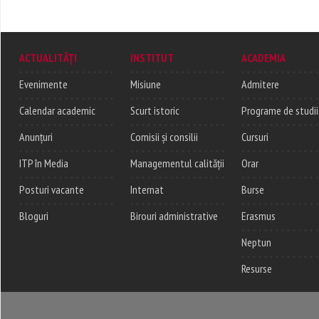
ACTUALITĂȚI
INSTITUT
ACADEMIA
Evenimente
Misiune
Admitere
Calendar academic
Scurt istoric
Programe de studii
Anunțuri
Comisii și consilii
Cursuri
ITP în Media
Managementul calității
Orar
Posturi vacante
Internat
Burse
Bloguri
Birouri administrative
Erasmus
Neptun
Resurse