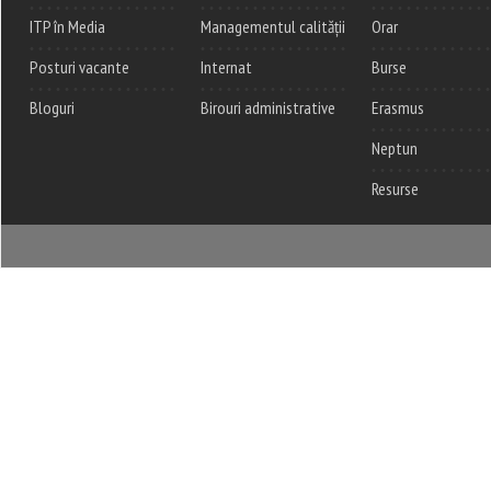
ITP în Media
Managementul calității
Orar
Posturi vacante
Internat
Burse
Bloguri
Birouri administrative
Erasmus
Neptun
Resurse