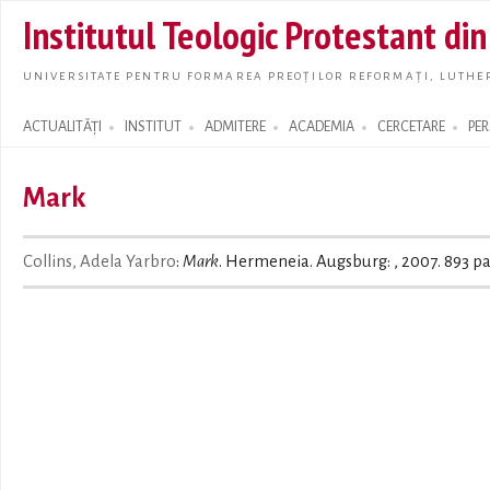
Skip t
Institutul Teologic Protestant di
main
conte
UNIVERSITATE PENTRU FORMAREA PREOȚILOR REFORMAȚI, LUTHER
ACTUALITĂȚI
INSTITUT
ADMITERE
ACADEMIA
CERCETARE
PE
Search form
Mark
Collins, Adela Yarbro
:
Mark
. Hermeneia. Augsburg: , 2007. 893 pa