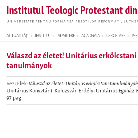
Skip t
Institutul Teologic Protestant di
main
conte
UNIVERSITATE PENTRU FORMAREA PREOȚILOR REFORMAȚI, LUTHER
ACTUALITĂȚI
INSTITUT
ADMITERE
ACADEMIA
CERCETARE
PE
Search form
Válaszd az életet! Unitárius erkölcstani
tanulmányok
Rezi Elek
:
Válaszd az életet! Unitárius erkölcstani tanulmányok
Unitárius Könyvtár 1. Kolozsvár: Erdélyi Unitárius Egyház 1
97 pag.