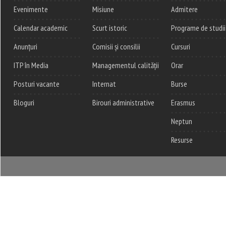
Evenimente
Misiune
Admitere
Calendar academic
Scurt istoric
Programe de studii
Anunțuri
Comisii și consilii
Cursuri
ITP în Media
Managementul calității
Orar
Posturi vacante
Internat
Burse
Bloguri
Birouri administrative
Erasmus
Neptun
Resurse