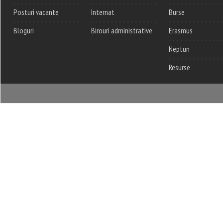
Posturi vacante
Internat
Burse
Bloguri
Birouri administrative
Erasmus
Neptun
Resurse