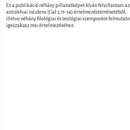
Ez a publikáció néhány pillanatképet kíván felvillantani az
antiókhiai incidens (Gal 2,11-14) értelmezéstörténetéből,
illetve néhány filológiai és teológiai szempontot felmutatn
igeszakasz mai értelmezéséhez.