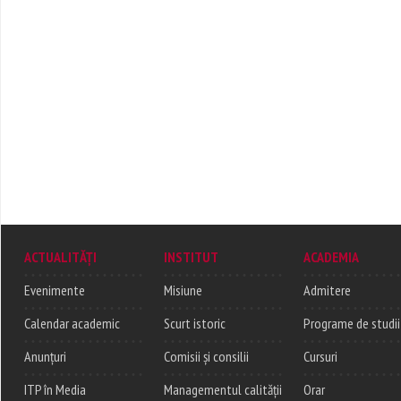
ACTUALITĂȚI
INSTITUT
ACADEMIA
Evenimente
Misiune
Admitere
Calendar academic
Scurt istoric
Programe de studii
Anunțuri
Comisii și consilii
Cursuri
ITP în Media
Managementul calității
Orar