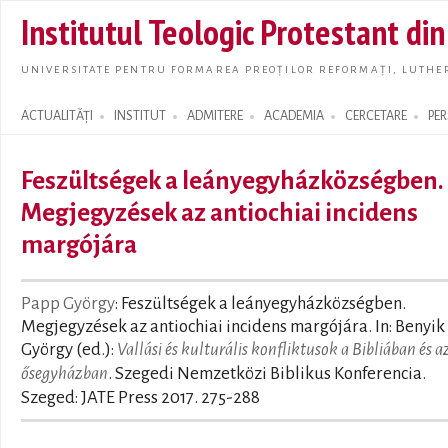
Skip t
Institutul Teologic Protestant di
main
conte
UNIVERSITATE PENTRU FORMAREA PREOȚILOR REFORMAȚI, LUTHER
ACTUALITĂȚI
INSTITUT
ADMITERE
ACADEMIA
CERCETARE
PE
Search form
Feszültségek a leányegyházközségben.
Megjegyzések az antiochiai incidens
margójára
Papp György
: Feszültségek a leányegyházközségben.
Megjegyzések az antiochiai incidens margójára. In: Benyik
György (ed.):
Vallási és kulturális konfliktusok a Bibliában és a
ősegyházban
. Szegedi Nemzetközi Biblikus Konferencia.
Szeged: JATE Press 2017. 275-288