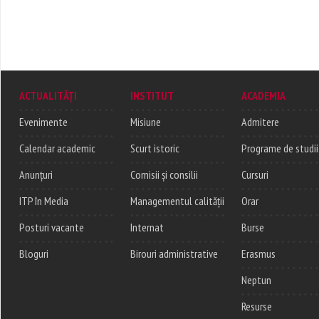
ACTUALITĂȚI
INSTITUT
ACADEMIA
Evenimente
Misiune
Admitere
Calendar academic
Scurt istoric
Programe de studii
Anunțuri
Comisii și consilii
Cursuri
ITP în Media
Managementul calității
Orar
Posturi vacante
Internat
Burse
Bloguri
Birouri administrative
Erasmus
Neptun
Resurse