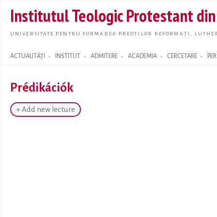
Skip t
Institutul Teologic Protestant di
main
conte
UNIVERSITATE PENTRU FORMAREA PREOȚILOR REFORMAȚI, LUTHER
ACTUALITĂȚI
INSTITUT
ADMITERE
ACADEMIA
CERCETARE
PE
Search form
Prédikációk
+ Add new lecture