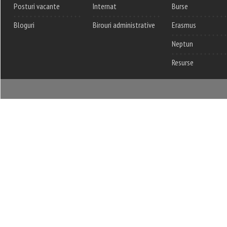
Posturi vacante
Internat
Burse
Bloguri
Birouri administrative
Erasmus
Neptun
Resurse