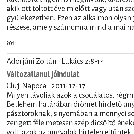
akik ott töltött éveim előtt vagy után s
gyülekezetben. Ezen az alkalmon olyan 
részese, amely számomra mind a mai n
2011
Adorjáni Zoltán · Lukács 2:8-14
Változatlanul jóindulat
Cluj-Napoca ·
2011-12-17
·
Milyen távoliak azok a csodálatos, régm
Betlehem határában örömet hirdető ang
pásztoroknak, s nyomában a mennyei s
zengett félelmetesen szép dicsőítő éneke
volt, azok az angyalok hirtelen eltűntek