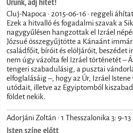
Urunk, adj hitet!
Cluj-Napoca ·
2015-06-16
· reggeli áhíta
Ezek a hitvalló és fogadalmi szavak a Si
nagygyűlésen hangzottak el Izráel népé
Józsué összegyűjtötte a Kánaánt immár e
családfőit, bíróit és elöljáróit, beszédet
nem úgy vázolta fel Izráel történetét – 
tengeri szabadulásig, a pusztai vándor
elfoglalásáig –, hogy az Úr, Izráel Iste
utódait, illetve az Egyiptomból kiszabad
földet nekik.
Adorjáni Zoltán · 1 Thesszalonika 3: 9-13
Isten színe előtt