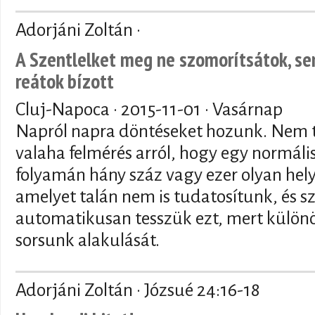
Adorjáni Zoltán ·
A Szentlelket meg ne szomorítsátok, se
reátok bízott
Cluj-Napoca ·
2015-11-01
· Vasárnap
Napról napra döntéseket hozunk. Nem 
valaha felmérés arról, hogy egy normál
folyamán hány száz vagy ezer olyan hel
amelyet talán nem is tudatosítunk, és sz
automatikusan tesszük ezt, mert külön
sorsunk alakulását.
Adorjáni Zoltán · Józsué 24:16-18