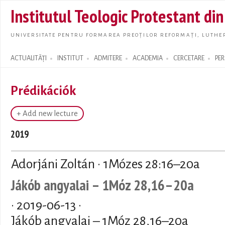
Skip t
Institutul Teologic Protestant di
main
conte
UNIVERSITATE PENTRU FORMAREA PREOȚILOR REFORMAȚI, LUTHER
ACTUALITĂȚI
INSTITUT
ADMITERE
ACADEMIA
CERCETARE
PE
Search form
Prédikációk
+ Add new lecture
2019
Adorjáni Zoltán · 1Mózes 28:16–20a
Jákób angyalai – 1Móz 28,16–20a
·
2019-06-13
·
Jákób angyalai – 1Móz 28,16–20a