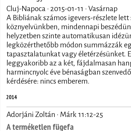
Cluj-Napoca ·
2015-01-11
· Vasárnap
A Bibliának számos igevers-részlete lett
köznyelvünkben, mindennapi beszédünk
helyzetben szinte automatikusan idézün
legközérthetőbb módon summázzák egy
tapasztalatunkat vagy életérzésünket. E
leggyakoribb az a két, fájdalmasan han
harmincnyolc éve bénaságban szenvedő 
kérdésére: nincs emberem.
2014
Adorjáni Zoltán · Márk 11:12-25
A terméketlen fügefa