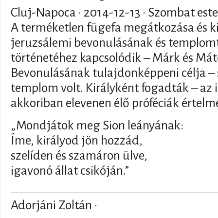
Cluj-Napoca ·
2014-12-13
· Szombat este
A terméketlen fügefa megátkozása és ki
jeruzsálemi bevonulásának és templomt
történetéhez kapcsolódik – Márk és Má
Bevonulásának tulajdonképpeni célja –
templom volt. Királyként fogadták – az i
akkoriban elevenen élő próféciák értelm
„Mondjátok meg Sion leányának:
Íme, királyod jön hozzád,
szelíden és szamáron ülve,
igavonó állat csikóján.”
Adorjáni Zoltán ·