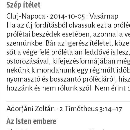
Szép ítélet
Cluj-Napoca ·
2014-10-05
· Vasárnap
Ha az új fordításból olvassuk ezt a próf
prófétai beszédek esetében, azonnal a v
szemünkbe. Bár az igerész ítéletet, közel
sőt a vége felé prófétaian feddővé is lesz
ostorozásával, kifejezésformájában még
nekünk kimondanunk egy régmúlt időb
nyomasztó és bosszantó próféciáról, hi
hozzánk és nem rólunk szól. Nem érint 
Adorjáni Zoltán · 2 Timótheus 3:14–17
Az Isten embere