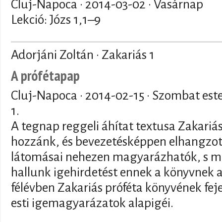
Cluj-Napoca ·
2014-03-02
· Vasárnap
Lekció: Józs 1,1–9
Adorjáni Zoltán · Zakariás 1
A prófétapap
Cluj-Napoca ·
2014-02-15
· Szombat est
1.
A tegnap reggeli áhítat textusa Zakariá
hozzánk, és bevezetésképpen elhangzott
látomásai nehezen magyarázhatók, s még
hallunk igehirdetést ennek a könyvnek 
félévben Zakariás próféta könyvének fej
esti igemagyarázatok alapigéi.