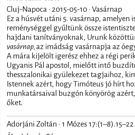
Cluj-Napoca ·
2015-05-10
· Vasárnap
Ez a húsvét utáni 5. vasárnap, amelyen i
reménységgel gyűltünk össze istentiszte
hajdani tanítványoknak, Urunk közöttü
vasárnap,
az imádság vasárnapja az óeg
A mára kijelölt igerész ehhez a régi pe
Ugyanis Pál apostol, mielőtt intő buzdít
thesszalonikai gyülekezet tagjaihoz, k
Istennek azért, hogy Timóteus jó hírt hoz
munkatársaival buzgón könyörög azért
őket.
Adorjáni Zoltán · 1 Mózes 17:(1–8).15–22