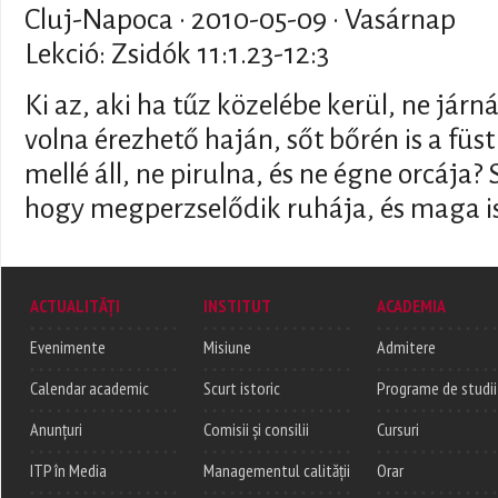
Cluj-Napoca ·
2010-05-09
· Vasárnap
Lekció: Zsidók 11:1.23-12:3
Ki az, aki ha tűz közelébe kerül, ne járná
volna érezhető haján, sőt bőrén is a füst
mellé áll, ne pirulna, és ne égne orcája? 
hogy megperzselődik ruhája, és maga i
ACTUALITĂȚI
INSTITUT
ACADEMIA
Evenimente
Misiune
Admitere
Calendar academic
Scurt istoric
Programe de studii
Anunțuri
Comisii și consilii
Cursuri
ITP în Media
Managementul calității
Orar