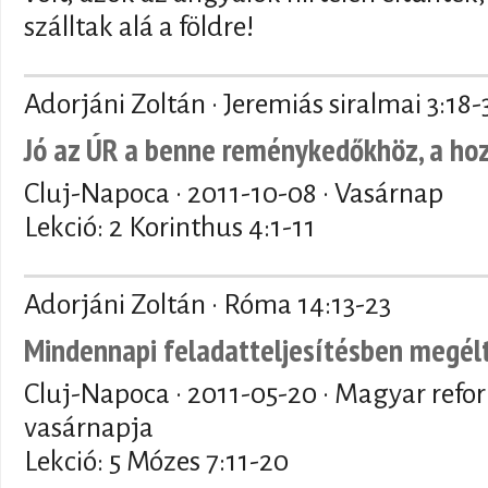
szálltak alá a földre!
Adorjáni Zoltán · Jeremiás siralmai 3:18-
Jó az ÚR a benne reménykedőkhöz, a h
Cluj-Napoca ·
2011-10-08
· Vasárnap
Lekció: 2 Korinthus 4:1-11
Adorjáni Zoltán · Róma 14:13-23
Mindennapi feladatteljesítésben megél
Cluj-Napoca ·
2011-05-20
· Magyar refo
vasárnapja
Lekció: 5 Mózes 7:11-20