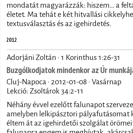
mondatát magyarázzák: hiszem… a felt
életet. Ma tehát e két hitvallási cikkelyh
textusválasztás és az igehirdetés.
2012
Adorjáni Zoltán · 1 Korinthus 1:26-31
Buzgólkodjatok mindenkor az Úr munkáj
Cluj-Napoca ·
2012-01-08
· Vasárnap
Lekció: Zsoltárok 34:2-11
Néhány évvel ezelőtt falunapot szerveze
amelyben lelkipásztori pályafutásomat 
éltem át az igehirdetői szolgálat örömei
falunapra engem is meghívtak, akárcsak 