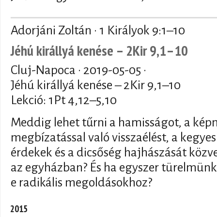
Adorjáni Zoltán · 1 Királyok 9:1–10
Jéhú királlyá kenése – 2Kir 9,1–10
Cluj-Napoca ·
2019-05-05
·
Jéhú királlyá kenése – 2Kir 9,1–10
Lekció: 1Pt 4,12–5,10
Meddig lehet tűrni a hamisságot, a kép
megbízatással való visszaélést, a kegye
érdekek és a dicsőség hajhászását közv
az egyházban? És ha egyszer türelmünk
e radikális megoldásokhoz?
2015