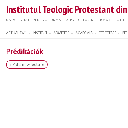
Skip t
Institutul Teologic Protestant di
main
conte
UNIVERSITATE PENTRU FORMAREA PREOȚILOR REFORMAȚI, LUTHER
ACTUALITĂȚI
INSTITUT
ADMITERE
ACADEMIA
CERCETARE
PE
Search form
Prédikációk
+ Add new lecture