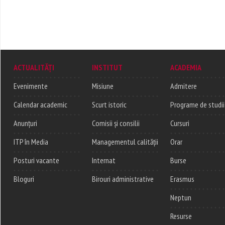
ACTUALITĂȚI
INSTITUT
ACADEMIA
Evenimente
Misiune
Admitere
Calendar academic
Scurt istoric
Programe de studii
Anunțuri
Comisii și consilii
Cursuri
ITP în Media
Managementul calității
Orar
Posturi vacante
Internat
Burse
Bloguri
Birouri administrative
Erasmus
Neptun
Resurse