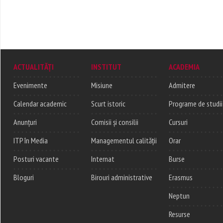
ACTUALITĂȚI
INSTITUT
ACADEMIA
Evenimente
Misiune
Admitere
Calendar academic
Scurt istoric
Programe de studii
Anunțuri
Comisii și consilii
Cursuri
ITP în Media
Managementul calității
Orar
Posturi vacante
Internat
Burse
Bloguri
Birouri administrative
Erasmus
Neptun
Resurse