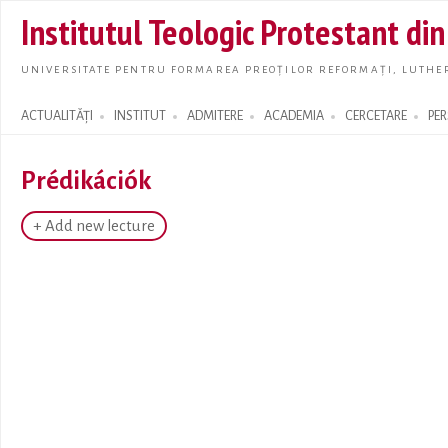
Skip t
Institutul Teologic Protestant di
main
conte
UNIVERSITATE PENTRU FORMAREA PREOȚILOR REFORMAȚI, LUTHER
ACTUALITĂȚI
INSTITUT
ADMITERE
ACADEMIA
CERCETARE
PE
Search form
Prédikációk
+ Add new lecture