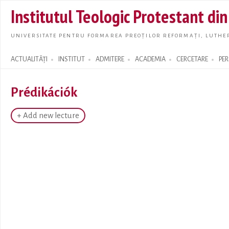
Skip t
Institutul Teologic Protestant di
main
conte
UNIVERSITATE PENTRU FORMAREA PREOȚILOR REFORMAȚI, LUTHER
ACTUALITĂȚI
INSTITUT
ADMITERE
ACADEMIA
CERCETARE
PE
Search form
Prédikációk
+ Add new lecture