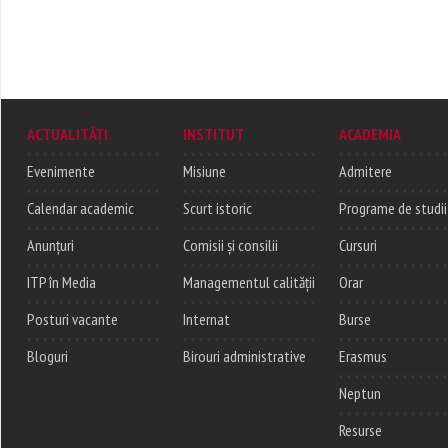
ACTUALITĂȚI
INSTITUT
ACADEMIA
Evenimente
Misiune
Admitere
Calendar academic
Scurt istoric
Programe de studii
Anunțuri
Comisii și consilii
Cursuri
ITP în Media
Managementul calității
Orar
Posturi vacante
Internat
Burse
Bloguri
Birouri administrative
Erasmus
Neptun
Resurse