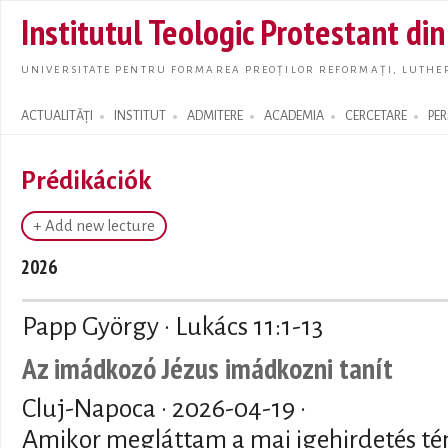
Skip t
Institutul Teologic Protestant di
main
conte
UNIVERSITATE PENTRU FORMAREA PREOȚILOR REFORMAȚI, LUTHER
ACTUALITĂȚI
INSTITUT
ADMITERE
ACADEMIA
CERCETARE
PE
Search form
Prédikációk
+ Add new lecture
2026
Papp György · Lukács 11:1-13
Az imádkozó Jézus imádkozni tanít
Cluj-Napoca ·
2026-04-19
·
Amikor megláttam a mai igehirdetés té