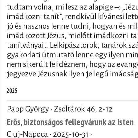
tudtam volna, mi lesz az alapige –: „Jé
imádkozni tanít”, rendkívül kíváncsi le
jó és hasznos lenne tudni, hogyan és mi
imádkozott Jézus, mielőtt imádkozni ta
tanítványait. Lelkipásztorok, tanárok s
gyakorlati útmutató lenne egy ilyen m
nem sikerült felidéznem, hogy az evang
jegyezve Jézusnak ilyen jellegű imádsá
2025
Papp György · Zsoltárok 46, 2-12
Erős, biztonságos fellegvárunk az Isten
Cluj-Napoca ·
2025-10-31
·