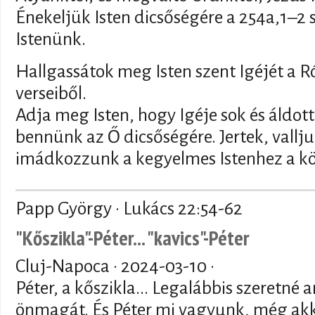
Énekeljük Isten dicsőségére a 254a,1–2 s
Istenünk.
Hallgassátok meg Isten szent Igéjét a Ró
verseiből.
Adja meg Isten, hogy Igéje sok és áldo
bennünk az Ő dicsőségére. Jertek, vallj
imádkozzunk a kegyelmes Istenhez a k
Papp György · Lukács 22:54-62
"Kőszikla"-Péter... "kavics"-Péter
Cluj-Napoca ·
2024-03-10
·
Péter, a kőszikla... Legalábbis szeretné a
önmagát. És Péter mi vagyunk, még akko