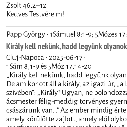
Zsolt 46,2–12
Kedves Testvéreim!
Papp György · 1Sámuel 8:1-9; 5Mózes 17
Király kell nekünk, hadd legyünk olyano
Cluj-Napoca ·
2025-06-17
·
1Sám 8,1-9 és 5Móz 17,14-20
„Király kell nekünk, hadd legyünk olyan
De amikor ott áll a király, az igazi úr, „a
szívében”: „Király? Ugyan, ne bolondoz
ácsmester félig-meddig törvényes gye
császárunk van…” Az ember mindig érte
amely körülötte zajlott, amely elől olyk