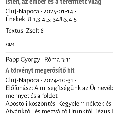
Isten, az ember és a teremtett világ
Cluj-Napoca ·
2025-01-14
·
Énekek: 8:1,3,4,5; 348:3,4,5
Textus: Zsolt 8
2024
Papp György · Róma 3:31
A törvényt megerősítő hit
Cluj-Napoca ·
2024-10-31
·
Előfohász: A mi segítségünk az Úr nevéb
mennyet és a földet.
Apostoli köszöntés: Kegyelem néktek és 
Atyánktól, és megváltó Urunktól, Jézus K