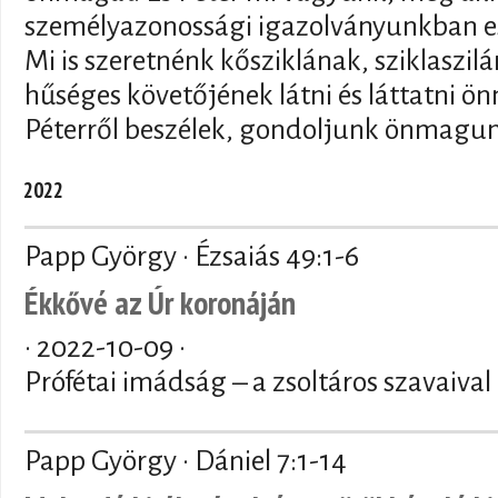
személyazonossági igazolványunkban es
Mi is szeretnénk kősziklának, sziklaszil
hűséges követőjének látni és láttatni 
Péterről beszélek, gondoljunk önmagun
2022
Papp György · Ézsaiás 49:1-6
Ékkővé az Úr koronáján
·
2022-10-09
·
Prófétai imádság – a zsoltáros szavaival
Papp György · Dániel 7:1-14