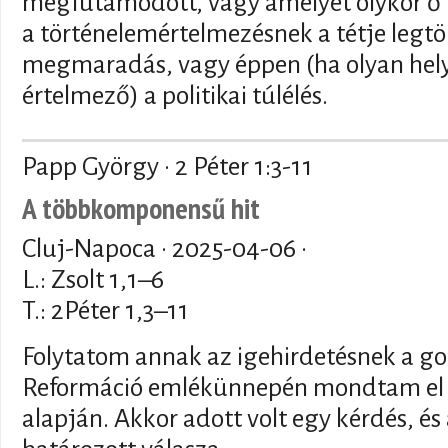
megfutamodott, vagy amelyet olykor ő 
a történelemértelmezésnek a tétje legt
megmaradás, vagy éppen (ha olyan hel
értelmező) a politikai túlélés.
Papp György · 2 Péter 1:3-11
A többkomponensű hit
Cluj-Napoca ·
2025-04-06
·
L.: Zsolt 1,1–6
T.: 2Péter 1,3–11
Folytatom annak az igehirdetésnek a g
Reformáció emlékünnepén mondtam el 
alapján. Akkor adott volt egy kérdés, és