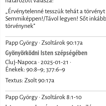
határozott válasza:
„Érvénytelenné tesszük tehát a törvényt a
Semmiképpen!/Távol legyen! Sőt inkább
törvénynek”
Papp György · Zsoltárok 90:17a
Gyönyörködni Isten szépségében
Cluj-Napoca ·
2025-01-21
·
Énekek: 90:8–9; 377:6–9
Textus: Zsolt 90:17a
Papp György · Zsoltárok 8:1-10