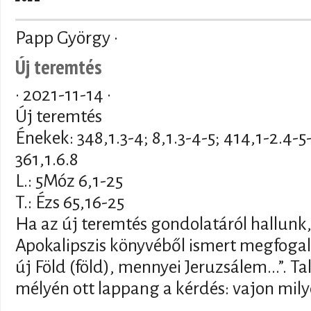
Papp György ·
Új teremtés
·
2021-11-14
·
Új teremtés
Énekek: 348,1.3-4; 8,1.3-4-5; 414,1-2.4-5-
361,1.6.8
L.: 5Móz 6,1-25
T.: Ézs 65,16-25
Ha az új teremtés gondolatáról hallunk,
Apokalipszis könyvéből ismert megfogal
új Föld (föld), mennyei Jeruzsálem...”. 
mélyén ott lappang a kérdés: vajon mily