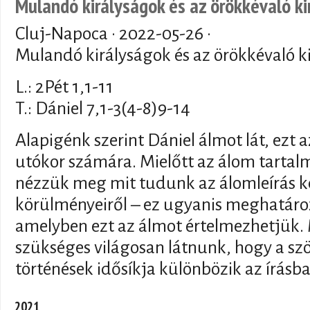
Mulandó királyságok és az örökkévaló ki
Cluj-Napoca ·
2022-05-26
·
Mulandó királyságok és az örökkévaló k
L.: 2Pét 1,1-11
T.: Dániel 7,1-3(4-8)9-14
Alapigénk szerint Dániel álmot lát, ezt a
utókor számára. Mielőtt az álom tartal
nézzük meg mit tudunk az álomleírás k
körülményeiről – ez ugyanis meghatároz
amelyben ezt az álmot értelmezhetjük. 
szükséges világosan látnunk, hogy a s
történések idősíkja különbözik az írásba 
2021