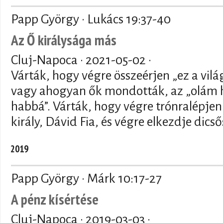
Papp György · Lukács 19:37-40
Az Ő királysága más
Cluj-Napoca ·
2021-05-02
·
Várták, hogy végre összeérjen „ez a világ
vagy ahogyan ők mondották, az „olám h
habbá”. Várták, hogy végre trónralépjen
király, Dávid Fia, és végre elkezdje dics
2019
Papp György · Márk 10:17-27
A pénz kísértése
Cluj-Napoca ·
2019-03-03
·