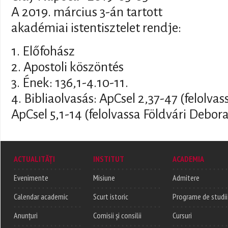
A 2019. március 3-án tartott
akadémiai istentisztelet rendje:
1. Előfohász
2. Apostoli köszöntés
3. Ének: 136,1-4.10-11.
4. Bibliaolvasás: ApCsel 2,37-47 (felolva
ApCsel 5,1-14 (felolvassa Földvári Debor
ACTUALITĂȚI
INSTITUT
ACADEMIA
Evenimente
Misiune
Admitere
Calendar academic
Scurt istoric
Programe de studii
Anunțuri
Comisii și consilii
Cursuri