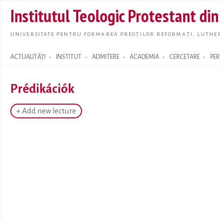
Skip t
Institutul Teologic Protestant di
main
conte
UNIVERSITATE PENTRU FORMAREA PREOȚILOR REFORMAȚI, LUTHER
ACTUALITĂȚI
INSTITUT
ADMITERE
ACADEMIA
CERCETARE
PE
Search form
Prédikációk
+ Add new lecture