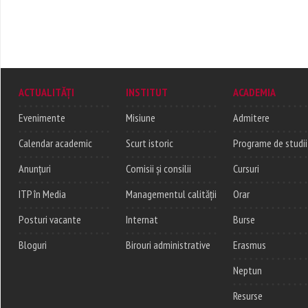
ACTUALITĂȚI
INSTITUT
ACADEMIA
Evenimente
Misiune
Admitere
Calendar academic
Scurt istoric
Programe de studii
Anunțuri
Comisii și consilii
Cursuri
ITP în Media
Managementul calității
Orar
Posturi vacante
Internat
Burse
Bloguri
Birouri administrative
Erasmus
Neptun
Resurse