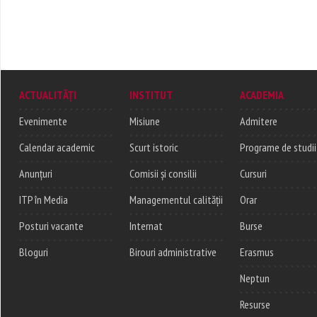
ACTUALITĂȚI
INSTITUT
ACADEMIA
Evenimente
Misiune
Admitere
Calendar academic
Scurt istoric
Programe de studii
Anunțuri
Comisii și consilii
Cursuri
ITP în Media
Managementul calității
Orar
Posturi vacante
Internat
Burse
Bloguri
Birouri administrative
Erasmus
Neptun
Resurse