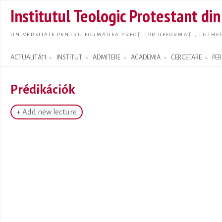
Skip t
Institutul Teologic Protestant di
main
conte
UNIVERSITATE PENTRU FORMAREA PREOȚILOR REFORMAȚI, LUTHER
ACTUALITĂȚI
INSTITUT
ADMITERE
ACADEMIA
CERCETARE
PE
Search form
Prédikációk
+ Add new lecture