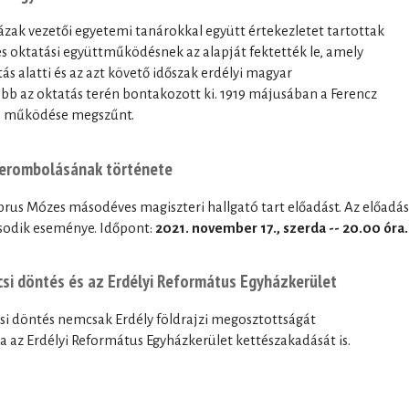
zak vezetői egyetemi tanárokkal együtt értekezletet tartottak
és oktatási együttműködésnek az alapját fektették le, amely
 alatti és az azt követő időszak erdélyi magyar
bb az oktatás terén bontakozott ki. 1919 májusában a Ferencz
i működése megszűnt.
lerombolásának története
us Mózes másodéves magiszteri hallgató tart előadást. Az előadás
ásodik eseménye. Időpont:
2021. november 17., szerda -- 20.00 óra.
csi döntés és az Erdélyi Református Egyházkerület
si döntés nemcsak Erdély földrajzi megosztottságát
az Erdélyi Református Egyházkerület kettészakadását is.