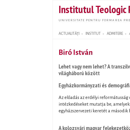
Institutul Teologic
UNIVERSITATE PENTRU FORMAREA PRE
ACTUALITĂȚI
INSTITUT
ADMITERE
Search form
Biró István
Lehet vagy nem lehet? A transzil
világháború között
Egyházkormányzati és demográfia
Az előadás az erdélyi reformátusság
intézkedéseket mutatja be, amelyek 
egyházszervezeti keretét a második 
A kolozsvári magyar felekezetkö