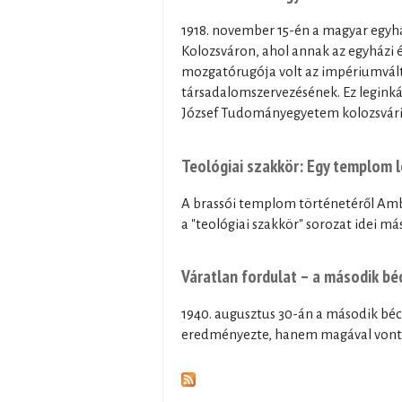
1918. november 15-én a magyar egyhá
Kolozsváron, ahol annak az egyházi 
mozgatórugója volt az impériumváltás
társadalomszervezésének. Ez leginká
József Tudományegyetem kolozsvár
Teológiai szakkör: Egy templom 
A brassói templom történetéről Ambr
a "teológiai szakkör" sorozat idei m
Váratlan fordulat – a második bé
1940. augusztus 30-án a második béc
eredményezte, hanem magával vonta 