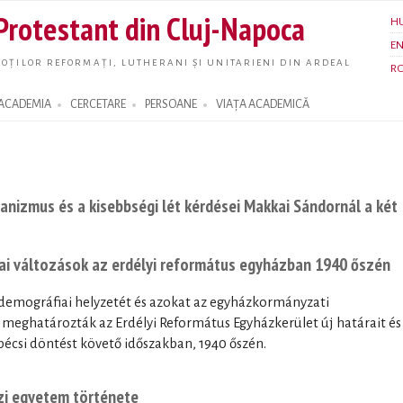
Skip to
 Protestant din Cluj-Napoca
H
main
E
content
OȚILOR REFORMAȚI, LUTHERANI ȘI UNITARIENI DIN ARDEAL
R
ACADEMIA
CERCETARE
PERSOANE
VIAȚA ACADEMICĂ
vanizmus és a kisebbségi lét kérdései Makkai Sándornál a két
i változások az erdélyi református egyházban 1940 őszén
 demográfiai helyzetét és azokat az egyházkormányzati
meghatározták az Erdélyi Református Egyházkerület új határait és
bécsi döntést követő időszakban, 1940 őszén.
zi egyetem története