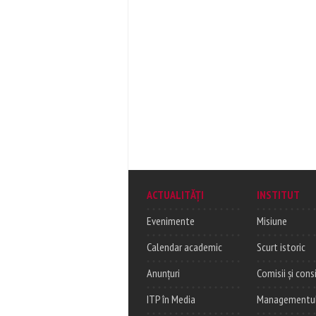
ACTUALITĂȚI
INSTITUT
Evenimente
Misiune
Calendar academic
Scurt istoric
Anunțuri
Comisii și consi
ITP în Media
Managementul c