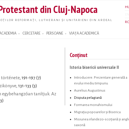
Skip to
 Protestant din Cluj-Napoca
H
main
E
content
OȚILOR REFORMAȚI, LUTHERANI ȘI UNITARIENI DIN ARDEAL
R
ACADEMIA
CERCETARE
PERSOANE
VIAȚA ACADEMICĂ
Conținut
Istoria bisericii universale II
Introducere. Prezentare generală a
 története
, 191-197 (7)
evului mediu timpuriu
zikönyve
, 131-133 (3)
Aurelius Augustinus
 egybehangzóan tanítjuk. Az
Disputa pelagiană
13)
Formarea monahismului
Migrația popoarelor și Biserica
Misiunea irlandezo-scoțiană și angl
saxonă