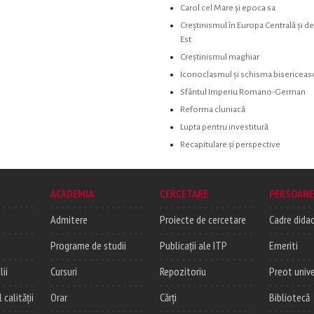
Carol cel Mare și epoca sa
Creștinismul în Europa Centrală și de
Est
Creștinismul maghiar
Iconoclasmul și schisma bisericeas
Sfântul Imperiu Romano-German
Reforma cluniacă
Lupta pentru investitură
Recapitulare și perspective
ACADEMIA
CERCETARE
PERSOANE
Admitere
Proiecte de cercetare
Cadre didac
Programe de studii
Publicații ale ITP
Emeriti
lii
Cursuri
Repozitoriu
Preot unive
alității
Orar
Cărți
Bibliotecă