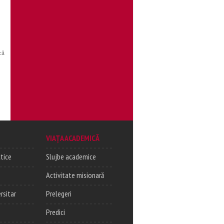
că
VIAȚA ACADEMICĂ
tice
Slujbe academice
Activitate misionară
rsitar
Prelegeri
Predici