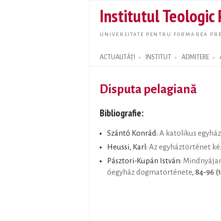
Institutul Teologic
UNIVERSITATE PENTRU FORMAREA PRE
ACTUALITĂȚI
INSTITUT
ADMITERE
Search form
Disputa pelagiană
Bibliografie:
Szántó Konrád:
A katolikus egyház
Heussi, Karl:
Az egyháztörténet ké
Pásztori-Kupán István:
Mindnyájan
óegyház dogmatörténete
, 84-96 (