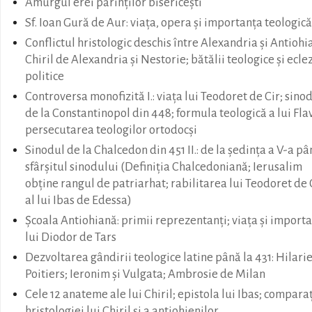
Amurgul erei părinţilor bisericeşti
Sf. Ioan Gură de Aur: viaţa, opera şi importanţa teologică
Conflictul hristologic deschis între Alexandria şi Antiohia
Chiril de Alexandria şi Nestorie; bătălii teologice şi ecle
politice
Controversa monofizită I.: viaţa lui Teodoret de Cir; sino
de la Constantinopol din 448; formula teologică a lui Fla
persecutarea teologilor ortodocşi
Sinodul de la Chalcedon din 451 II.: de la şedinţa a V-a pâ
sfârşitul sinodului (Definiţia Chalcedoniană; Ierusalim
obţine rangul de patriarhat; rabilitarea lui Teodoret de C
al lui Ibas de Edessa)
Şcoala Antiohiană: primii reprezentanţi; viaţa şi import
lui Diodor de Tars
Dezvoltarea gândirii teologice latine până la 431: Hilari
Poitiers; Ieronim şi Vulgata; Ambrosie de Milan
Cele 12 anateme ale lui Chiril; epistola lui Ibas; compara
hristologiei lui Chiril şi a antiohienilor