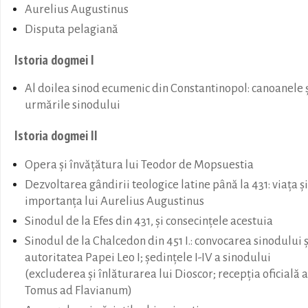
Aurelius Augustinus
Disputa pelagiană
Istoria dogmei I
Al doilea sinod ecumenic din Constantinopol: canoanele 
urmările sinodului
Istoria dogmei II
Opera şi învăţătura lui Teodor de Mopsuestia
Dezvoltarea gândirii teologice latine până la 431: viaţa şi
importanţa lui Aurelius Augustinus
Sinodul de la Efes din 431, şi consecinţele acestuia
Sinodul de la Chalcedon din 451 I.: convocarea sinodului ş
autoritatea Papei Leo I; şedinţele I-IV a sinodului
(excluderea şi înlăturarea lui Dioscor; recepţia oficială a
Tomus ad Flavianum)