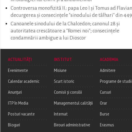
Controversa monofizită II.: papa Leo I şi Tomus ad Flavi
decurgerea şi consecinţele "sinodului de tâlhari" din 449
Canoanele sinodului de la Chalcedon; canonul 28 şi
autoritatea crescătoare a "Romei noi"; consecinţele
condamnării ambigue a lui Dioscor
ACTUALITĂȚI
INSTITUT
ACADEMIA
Evenimente
Misiune
Admitere
Calendar academic
Scurt istoric
Programe de studii
Anunțuri
Comisii și consilii
Cursuri
ITP în Media
Managementul calității
Orar
Posturi vacante
Internat
Burse
Bloguri
Birouri administrative
Erasmus