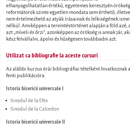
elhanyagolhatatlan értékű, egyetemes keresztyén örökség
reformátorok szinte egyetlen mondata sem érthető, illetv
nem értelmezhető az atyák írásainak és lelkiségének isme
nélkül. Amiképpen a teremtéstörténet alapján a föld azé, 
azt „míveli és őrzi”, azonképpen az örökség is annak jár, ak
kész felvállalni, ápolni és hűségesen továbbadni azt.
Utilizat ca bibliografie la aceste cursuri
Az alábbi kurzus órái bibliográfiai tételként hivatkoznak 
fenti publikációra.
Istoria bisericii universale I
Sinodul de la Efes
Sinodul de la Calcedon
Istoria bisericii universale II