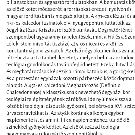
pillanatokban és aggasztó fordulatokban. A bemutatás kö
az előző kötet módszerét: a forrásokat eredeti nyelven és
magyar fordításban is megszólaltatja. A 431-es efézusi és 
451-es kalcedoni zsinatok elvi nyugvópontra juttatták az
óegyház Jézus Krisztusról szóló tanítását. Dogmatörténeti
szempontból ugyanannyira jelentősek, mint a Fiú és a Szen
Lélek isteni mivoltát tisztázó 325-ös niceai és a 381-es
konstantinápolyi zsinatok. Az első négy ökumenikus zsinat
létrehozta azt a tanbeli keretet, amelyen belül az ortodox
teológiai gondolkodás továbbfejlődhetett. Ezek a hitvallá
és meghatározások képezik a római katolikus, a görög-kel
és a protestáns egyházak közötti párbeszéd közös dogmat
alapját. A 451-es Kalcedoni Meghatározás (Definitio
Chalcedonense) a klasszikusnak nevezhető óegyházi kor
teológiai felépítményének záróköve. Ide nyúlnak vissza a
későbbi teológiai disputák gyökerei, beleértve a XVI. száz
úrvacsoravitákat is. Az atyák korának alkonya egyben
naplemente is, és amint illik a naplementéhez: tündöklő
színekkel gyönyörködtet. Az első öt század teológiai
hagyománya a reformáció szempontjából is