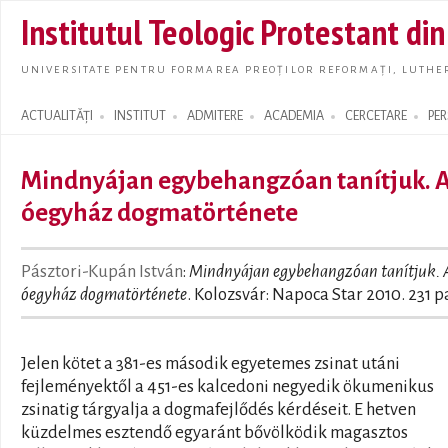
Skip t
Institutul Teologic Protestant di
main
conte
UNIVERSITATE PENTRU FORMAREA PREOȚILOR REFORMAȚI, LUTHER
ACTUALITĂȚI
INSTITUT
ADMITERE
ACADEMIA
CERCETARE
PE
Search form
Mindnyájan egybehangzóan tanítjuk. 
óegyház dogmatörténete
Pásztori-Kupán István
:
Mindnyájan egybehangzóan tanítjuk. 
óegyház dogmatörténete
. Kolozsvár: Napoca Star 2010. 231 p
Jelen kötet a 381-es második egyetemes zsinat utáni
fejleményektől a 451-es kalcedoni negyedik ökumenikus
zsinatig tárgyalja a dogmafejlődés kérdéseit. E hetven
küzdelmes esztendő egyaránt bővölködik magasztos