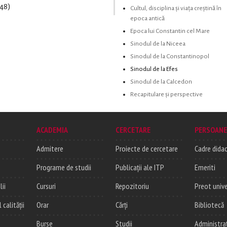
(48)
Cultul, disciplina şi viaţa creştină în
epoca antică
Epoca lui Constantin cel Mare
Sinodul de la Niceea
Sinodul de la Constantinopol
Sinodul de la Efes
Sinodul de la Calcedon
Recapitulare și perspective
ACADEMIA
CERCETARE
PERSOANE
Admitere
Proiecte de cercetare
Cadre didac
Programe de studii
Publicații ale ITP
Emeriti
lii
Cursuri
Repozitoriu
Preot unive
alității
Orar
Cărți
Bibliotecă
Burse
Studii
Administra