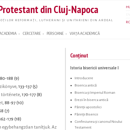
Skip to
 Protestant din Cluj-Napoca
H
main
E
content
OȚILOR REFORMAȚI, LUTHERANI ȘI UNITARIENI DIN ARDEAL
R
ACADEMIA
CERCETARE
PERSOANE
VIAȚA ACADEMICĂ
Conținut
Istoria bisericii universale I
Introducere
180-188 (9)
Biserica antică
zikönyve
, 133-137 (5)
Biserica și Imperiul Roman
 története
, 170-177 (8)
Erezii în biserca antică
et
, 88-97 (10)
Părinții apostolici
68 (7)
Părinții Bisericii
 162-179 (18)
Confesiunea şi canonul Noului
 egybehangzóan tanítjuk. Az
Testament