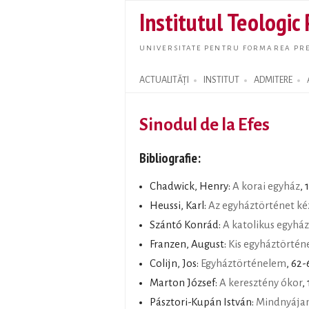
Institutul Teologic
UNIVERSITATE PENTRU FORMAREA PRE
ACTUALITĂȚI
INSTITUT
ADMITERE
Search form
Sinodul de la Efes
Bibliografie:
Chadwick, Henry:
A korai egyház
, 
Heussi, Karl:
Az egyháztörténet ké
Szántó Konrád:
A katolikus egyház
Franzen, August:
Kis egyháztörtén
Colijn, Jos:
Egyháztörténelem
, 62-
Marton József:
A keresztény ókor
,
Pásztori-Kupán István:
Mindnyájan