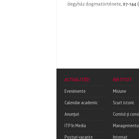
óegyház dogmatörténete
, 97-144 
ACTUALITĂȚI
INSTITUT
Evenimente
Misiune
Calendar academic
Scurt istoric
Anunțuri
Comisii și consi
ITP în Media
Managementul c
Posturi vacante
Internat