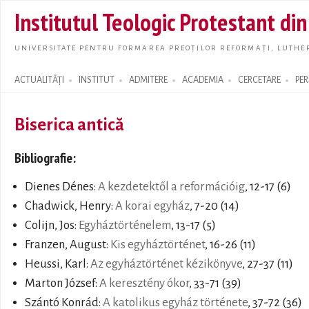
Skip t
Institutul Teologic Protestant di
main
conte
UNIVERSITATE PENTRU FORMAREA PREOȚILOR REFORMAȚI, LUTHER
ACTUALITĂȚI
INSTITUT
ADMITERE
ACADEMIA
CERCETARE
PE
Search form
Biserica antică
Bibliografie:
Dienes Dénes:
A kezdetektől a reformációig
, 12-17 (6)
Chadwick, Henry:
A korai egyház
, 7-20 (14)
Colijn, Jos:
Egyháztörténelem
, 13-17 (5)
Franzen, August:
Kis egyháztörténet
, 16-26 (11)
Heussi, Karl:
Az egyháztörténet kézikönyve
, 27-37 (11)
Marton József:
A keresztény ókor
, 33-71 (39)
Szántó Konrád:
A katolikus egyház története
, 37-72 (36)