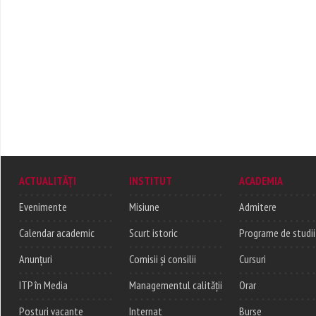
ACTUALITĂȚI
INSTITUT
ACADEMIA
Evenimente
Misiune
Admitere
Calendar academic
Scurt istoric
Programe de studii
Anunțuri
Comisii și consilii
Cursuri
ITP în Media
Managementul calității
Orar
Posturi vacante
Internat
Burse