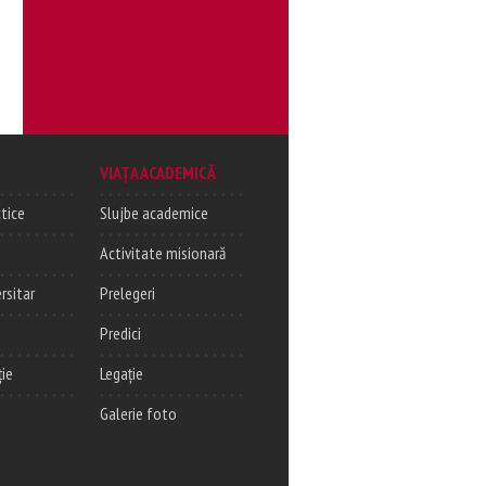
VIAȚA ACADEMICĂ
tice
Slujbe academice
Activitate misionară
rsitar
Prelegeri
Predici
ție
Legație
Galerie foto