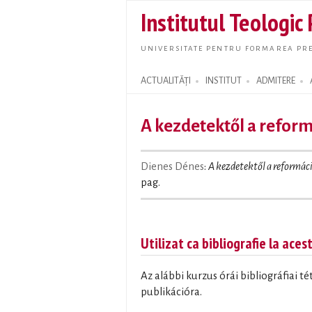
Institutul Teologic
UNIVERSITATE PENTRU FORMAREA PRE
ACTUALITĂȚI
INSTITUT
ADMITERE
Search form
A kezdetektől a reform
Dienes Dénes
:
A kezdetektől a reformác
pag.
Utilizat ca bibliografie la aces
Az alábbi kurzus órái bibliográfiai t
publikációra.