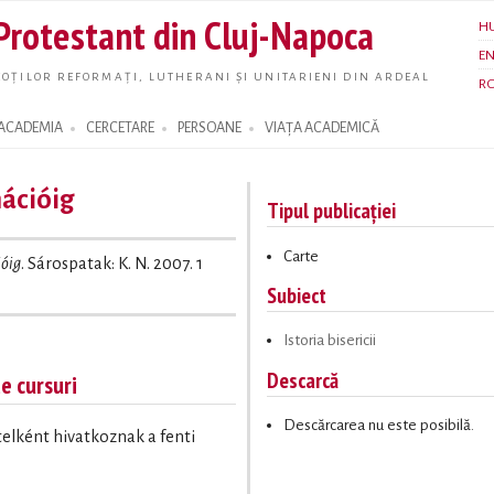
Skip to
 Protestant din Cluj-Napoca
H
main
E
content
OȚILOR REFORMAȚI, LUTHERANI ȘI UNITARIENI DIN ARDEAL
R
ACADEMIA
CERCETARE
PERSOANE
VIAȚA ACADEMICĂ
ációig
Tipul publicației
Carte
ióig
. Sárospatak: K. N. 2007. 1
Subiect
Istoria bisericii
Descarcă
te cursuri
Descărcarea nu este posibilă.
ételként hivatkoznak a fenti