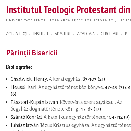
Skip t
Institutul Teologic Protestant di
main
conte
UNIVERSITATE PENTRU FORMAREA PREOȚILOR REFORMAȚI, LUTHER
ACTUALITĂȚI
INSTITUT
ADMITERE
ACADEMIA
CERCETARE
PE
Search form
Părinții Bisericii
Bibliografie:
Chadwick, Henry:
A korai egyház
, 83-103 (21)
Heussi, Karl:
Az egyháztörténet kézikönyve
, 47-49 (3) 64
(8)
Pásztori-Kupán István:
Követvén a szent atyákat... Az
óegyház dogmatörténete 381-ig
, 47-63 (17)
Szántó Konrád:
A katolikus egyház története
, 104-112 (9)
Juhász István:
Jézus Krisztus egyháza. Az egyháztörténet