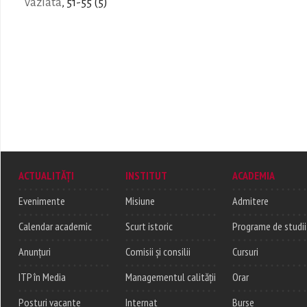
vázlata
, 51-55 (5)
ACTUALITĂȚI
INSTITUT
ACADEMIA
Evenimente
Misiune
Admitere
Calendar academic
Scurt istoric
Programe de studii
Anunțuri
Comisii și consilii
Cursuri
ITP în Media
Managementul calității
Orar
Posturi vacante
Internat
Burse