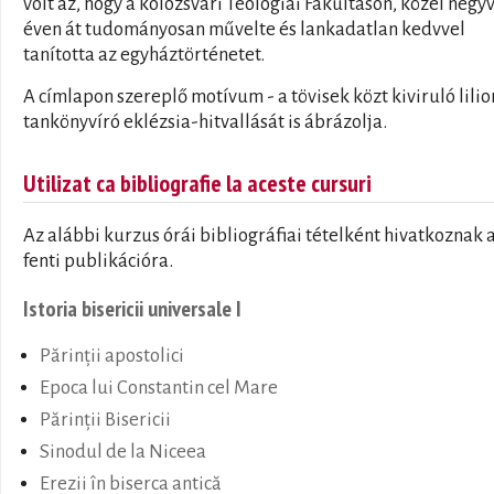
volt az, hogy a kolozsvári Teológiai Fakultáson, közel negy
éven át tudományosan művelte és lankadatlan kedvvel
tanította az egyháztörténetet.
A címlapon szereplő motívum - a tövisek közt kiviruló lilio
tankönyvíró eklézsia-hitvallását is ábrázolja.
Utilizat ca bibliografie la aceste cursuri
Az alábbi kurzus órái bibliográfiai tételként hivatkoznak 
fenti publikációra.
Istoria bisericii universale I
Părinții apostolici
Epoca lui Constantin cel Mare
Părinții Bisericii
Sinodul de la Niceea
Erezii în biserca antică