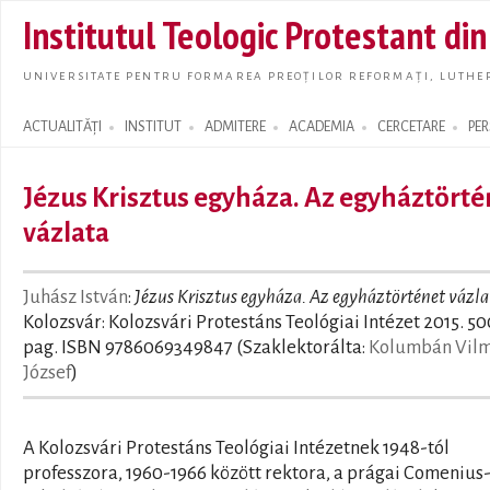
Skip t
Institutul Teologic Protestant di
main
conte
UNIVERSITATE PENTRU FORMAREA PREOȚILOR REFORMAȚI, LUTHER
ACTUALITĂȚI
INSTITUT
ADMITERE
ACADEMIA
CERCETARE
PE
Search form
Jézus Krisztus egyháza. Az egyháztörté
vázlata
Juhász István
:
Jézus Krisztus egyháza. Az egyháztörténet vázla
Kolozsvár: Kolozsvári Protestáns Teológiai Intézet 2015. 50
pag. ISBN 9786069349847 (Szaklektorálta:
Kolumbán Vil
József
)
A Kolozsvári Protestáns Teológiai Intézetnek 1948-tól
professzora, 1960-1966 között rektora, a prágai Comenius