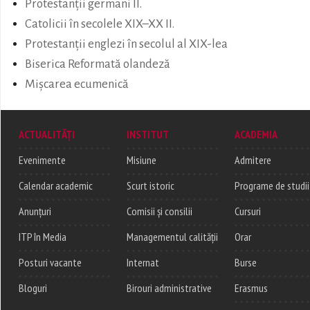
Protestanții germani II.
Catolicii în secolele XIX–XX II.
Protestanții englezi în secolul al XIX-lea
Biserica Reformată olandeză
Mișcarea ecumenică
ACTUALITĂȚI
INSTITUT
ACADEMIA
Evenimente
Misiune
Admitere
Calendar academic
Scurt istoric
Programe de studii
Anunțuri
Comisii și consilii
Cursuri
ITP în Media
Managementul calității
Orar
Posturi vacante
Internat
Burse
Bloguri
Birouri administrative
Erasmus