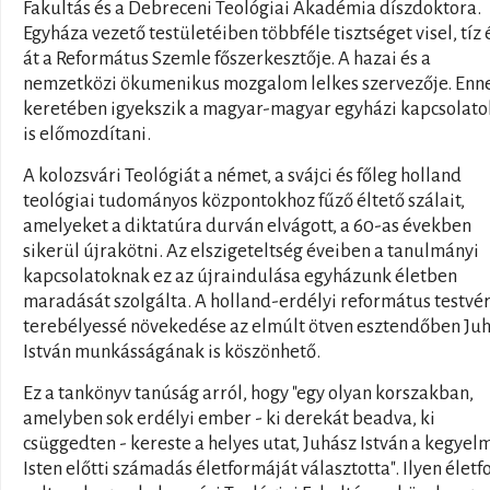
Fakultás és a Debreceni Teológiai Akadémia díszdoktora.
Egyháza vezető testületéiben többféle tisztséget visel, tíz
át a Református Szemle főszerkesztője. A hazai és a
nemzetközi ökumenikus mozgalom lelkes szervezője. Enn
keretében igyekszik a magyar-magyar egyházi kapcsolato
is előmozdítani.
A kolozsvári Teológiát a német, a svájci és főleg holland
teológiai tudományos központokhoz fűző éltető szálait,
amelyeket a diktatúra durván elvágott, a 60-as években
sikerül újrakötni. Az elszigeteltség éveiben a tanulmányi
kapcsolatoknak ez az újraindulása egyházunk életben
maradását szolgálta. A holland-erdélyi református testvé
terebélyessé növekedése az elmúlt ötven esztendőben Ju
István munkásságának is köszönhető.
Ez a tankönyv tanúság arról, hogy "egy olyan korszakban,
amelyben sok erdélyi ember - ki derekát beadva, ki
csüggedten - kereste a helyes utat, Juhász István a kegyel
Isten előtti számadás életformáját választotta". Ilyen élet