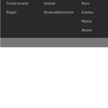
Posturi vacante
Internat
Burse
Bloguri
Birouri administrative
Erasmus
Neptun
Resurse