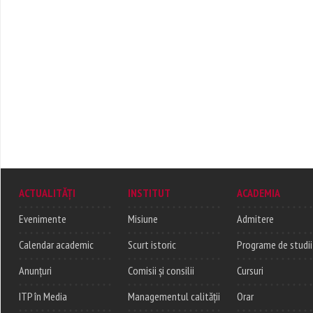
ACTUALITĂȚI
INSTITUT
ACADEMIA
Evenimente
Misiune
Admitere
Calendar academic
Scurt istoric
Programe de studii
Anunțuri
Comisii și consilii
Cursuri
ITP în Media
Managementul calității
Orar