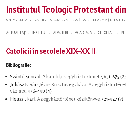
Skip t
Institutul Teologic Protestant di
main
conte
UNIVERSITATE PENTRU FORMAREA PREOȚILOR REFORMAȚI, LUTHER
ACTUALITĂȚI
INSTITUT
ADMITERE
ACADEMIA
CERCETARE
PE
Search form
Catolicii în secolele XIX–XX II.
Bibliografie:
Szántó Konrád:
A katolikus egyház története
, 651-675 (25
Juhász István:
Jézus Krisztus egyháza. Az egyháztörténet
vázlata
, 456-459 (4)
Heussi, Karl:
Az egyháztörténet kézikönyve
, 521-527 (7)