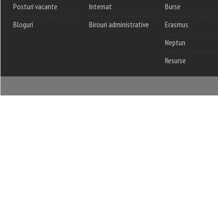
Posturi vacante
Internat
Burse
Bloguri
Birouri administrative
Erasmus
Neptun
Resurse