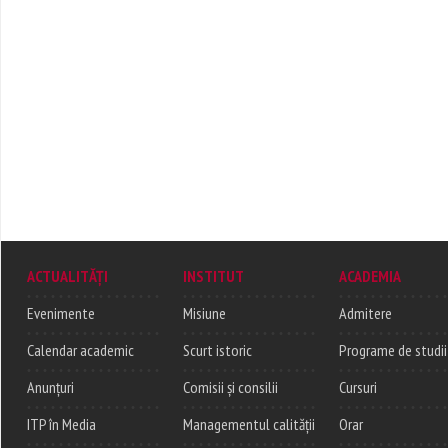
ACTUALITĂȚI
INSTITUT
ACADEMIA
Evenimente
Misiune
Admitere
Calendar academic
Scurt istoric
Programe de studii
Anunțuri
Comisii și consilii
Cursuri
ITP în Media
Managementul calității
Orar