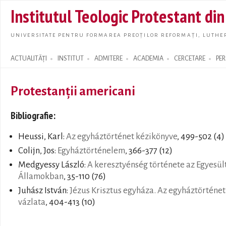
Skip t
Institutul Teologic Protestant di
main
conte
UNIVERSITATE PENTRU FORMAREA PREOȚILOR REFORMAȚI, LUTHER
ACTUALITĂȚI
INSTITUT
ADMITERE
ACADEMIA
CERCETARE
PE
Search form
Protestanții americani
Bibliografie:
Heussi, Karl:
Az egyháztörténet kézikönyve
, 499-502 (4)
Colijn, Jos:
Egyháztörténelem
, 366-377 (12)
Medgyessy László:
A keresztyénség története az Egyesül
Államokban
, 35-110 (76)
Juhász István:
Jézus Krisztus egyháza. Az egyháztörténet
vázlata
, 404-413 (10)