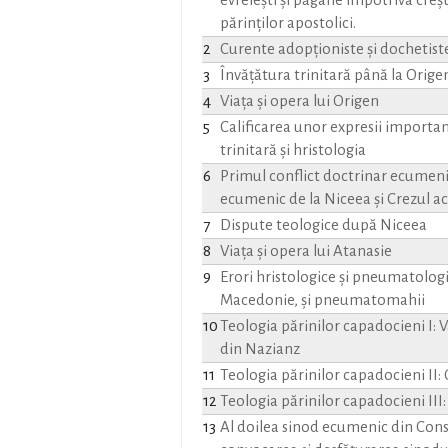
evreieşti şi păgâne împotriva creşt
părinţilor apostolici.
2
Curente adopţioniste şi dochetiste
3
Învăţătura trinitară până la Orige
4
Viaţa şi opera lui Origen
5
Calificarea unor expresii importan
trinitară şi hristologia
6
Primul conflict doctrinar ecumeni
ecumenic de la Niceea şi Crezul a
7
Dispute teologice după Niceea
8
Viaţa şi opera lui Atanasie
9
Erori hristologice şi pneumatologi
Macedonie, şi pneumatomahii
10
Teologia părinilor capadocieni I: V
din Nazianz
11
Teologia părinilor capadocieni II:
12
Teologia părinilor capadocieni III
13
Al doilea sinod ecumenic din Cons