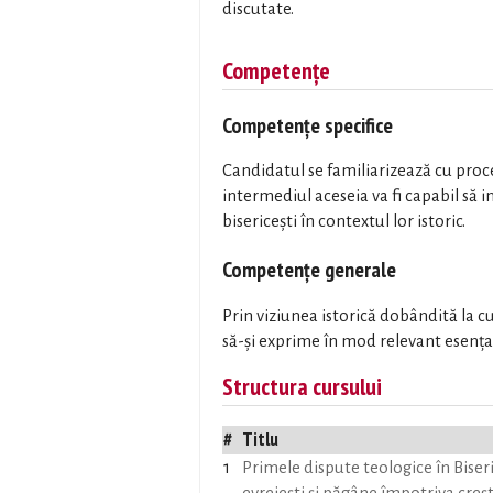
discutate.
Competențe
Competențe specifice
Candidatul se familiarizează cu proc
intermediul aceseia va fi capabil să 
bisericeşti în contextul lor istoric.
Competențe generale
Prin viziunea istorică dobândită la cu
să-şi exprime în mod relevant esenţa 
Structura cursului
#
Titlu
1
Primele dispute teologice în Biseri