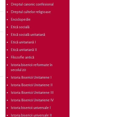
Dreptul canonic confesional
Dreptul cultelor religioase
Enciclopedie
Etică socială
Etică socială unitariană
Etică unitariană I
Etică unitariană II
Filozofie antică
Istoria bisericii reformate în
secolul 20
Istoria Bisericii Unitariene I
Istoria Bisericii Unitariene II
Istoria Bisericii Unitariene III
Istoria Bisericii Unitariene IV
Istoria bisericii universale I
Istoria bisericii universale II