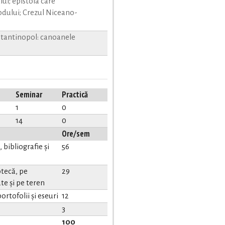
ui; epistola care
odului; Crezul Niceano-
stantinopol: canoanele
Seminar
Practică
1
0
14
0
Ore/sem
bibliografie și
56
tecă, pe
29
te și pe teren
ortofolii și eseuri
12
3
100