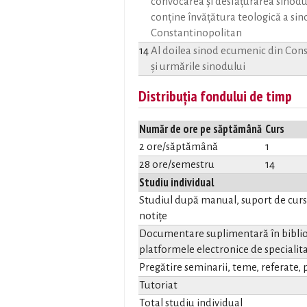
convocarea şi desfăţurarea sinodul
conţine învăţătura teologică a sin
Constantinopolitan
14
Al doilea sinod ecumenic din Con
şi urmările sinodului
Distribuția fondului de timp
Număr de ore pe săptămână
Curs
2 ore/săptămână
1
28 ore/semestru
14
Studiu individual
Studiul după manual, suport de curs, 
notițe
Documentare suplimentară în biblio
platformele electronice de specialita
Pregătire seminarii, teme, referate, p
Tutoriat
Total studiu individual