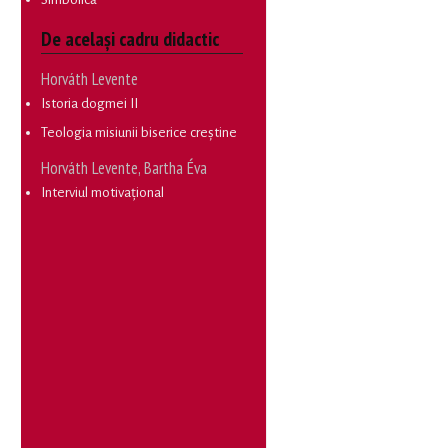
De același cadru didactic
Horváth Levente
Istoria dogmei II
Teologia misiunii biserice creștine
Horváth Levente, Bartha Éva
Interviul motivațional