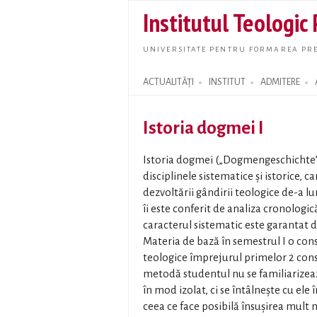
Institutul Teologic
UNIVERSITATE PENTRU FORMAREA PRE
ACTUALITĂȚI
INSTITUT
ADMITERE
Search form
Istoria dogmei I
Istoria dogmei („Dogmengeschichte”) 
disciplinele sistematice şi istorice, c
dezvoltării gândirii teologice de-a lu
îi este conferit de analiza cronologică
caracterul sistematic este garantat 
Materia de bază în semestrul I o con
teologice împrejurul primelor 2 cons
metodă studentul nu se familiarizeaz
în mod izolat, ci se întâlneşte cu ele 
ceea ce face posibilă însuşirea mult