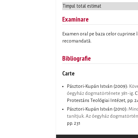
Timpul total estimat
Examinare
Examen oral pe baza celor cuprinse în
recomandată.
Bibliografie
Carte
Pásztori-Kupán István
(2009):
Köve
óegyház dogmatörténete 381-ig
. 
Protestáns Teológiai Intézet, pp. 2
Pásztori-Kupán István
(2010):
Min
tanítjuk. Az óegyház dogmatörté
pp. 231