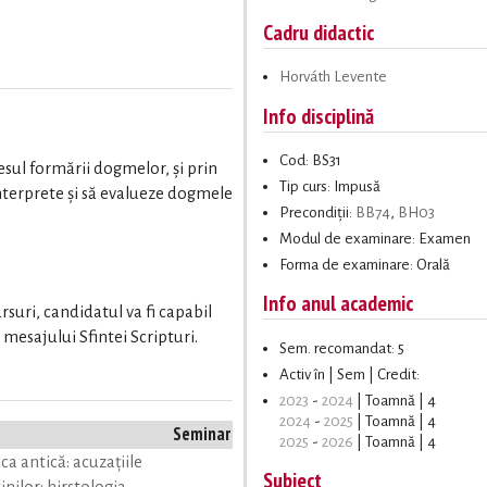
Cadru didactic
Horváth Levente
Info disciplină
Cod: BS31
esul formării dogmelor, şi prin
Tip curs: Impusă
interprete şi să evalueze dogmele
Precondiții:
BB74
,
BH03
Modul de examinare: Examen
Forma de examinare: Orală
Info anul academic
rsuri, candidatul va fi capabil
mesajului Sfintei Scripturi.
Sem. recomandat: 5
Activ în | Sem | Credit:
2023
-
2024
| Toamnă | 4
2024
-
2025
| Toamnă | 4
Seminar
2025
-
2026
| Toamnă | 4
ca antică: acuzaţiile
Subiect