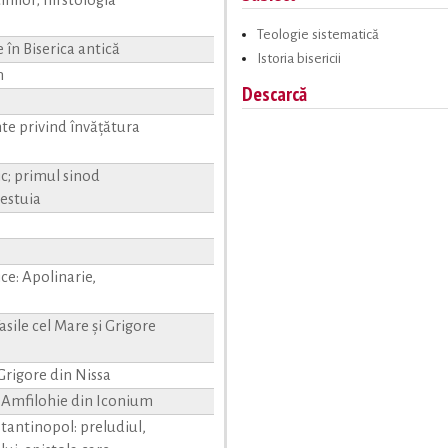
inilor; hirstologia
Teologie sistematică
 în Biserica antică
Istoria bisericii
n
Descarcă
te privind învăţătura
c; primul sinod
cestuia
ce: Apolinarie,
asile cel Mare şi Grigore
 Grigore din Nissa
: Amfilohie din Iconium
tantinopol: preludiul,