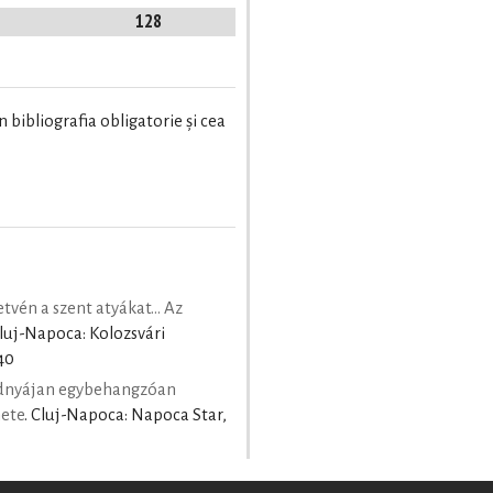
128
 bibliografia obligatorie şi cea
tvén a szent atyákat... Az
Cluj-Napoca: Kolozsvári
40
dnyájan egybehangzóan
nete
. Cluj-Napoca: Napoca Star,