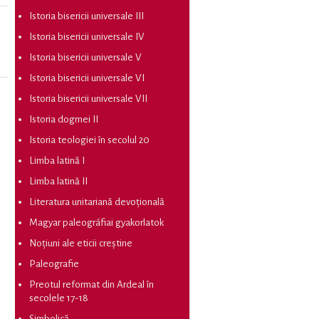
Istoria bisericii universale III
Istoria bisericii universale IV
Istoria bisericii universale V
Istoria bisericii universale VI
Istoria bisericii universale VII
Istoria dogmei II
Istoria teologiei în secolul 20
Limba latină I
Limba latină II
Literatura unitariană devoțională
Magyar paleográfiai gyakorlatok
Noțiuni ale eticii creștine
Paleografie
Preotul reformat din Ardeal în
secolele 17-18
Simbolică