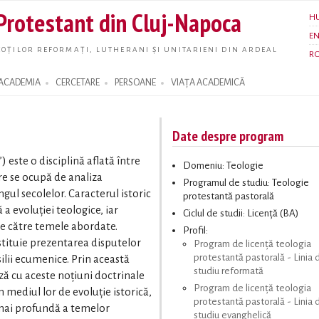
Skip to
 Protestant din Cluj-Napoca
H
main
E
content
OȚILOR REFORMAȚI, LUTHERANI ȘI UNITARIENI DIN ARDEAL
R
ACADEMIA
CERCETARE
PERSOANE
VIAȚA ACADEMICĂ
Date despre program
este o disciplină aflată între
Domeniu: Teologie
are se ocupă de analiza
Programul de studiu: Teologie
ngul secolelor. Caracterul istoric
protestantă pastorală
 a evoluţiei teologice, iar
Ciclul de studii: Licență (BA)
de către temele abordate.
Profil:
stituie prezentarea disputelor
Program de licență teologia
protestantă pastorală - Linia 
ilii ecumenice. Prin această
studiu reformată
ă cu aceste noţiuni doctrinale
Program de licență teologia
în mediul lor de evoluţie istorică,
protestantă pastorală - Linia 
 mai profundă a temelor
studiu evanghelică