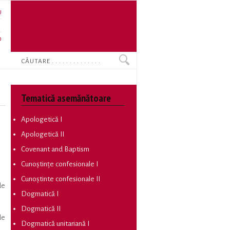
U
N
O
Search
Tematică asemănătoare
Apologetică I
Apologetică II
Covenant and Baptism
Cunoștințe confesionale I
Cunoștinte confesionale II
de
Dogmatică I
Dogmatică II
de
Dogmatică unitariană I