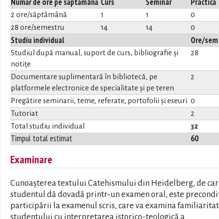
Număr de ore pe săptămână
Curs
Seminar
Practică
2 ore/săptămână
1
1
0
28 ore/semestru
14
14
0
Studiu individual
Ore/sem
Studiul după manual, suport de curs, bibliografie și
28
notițe
Documentare suplimentară în bibliotecă, pe
2
platformele electronice de specialitate și pe teren
Pregătire seminarii, teme, referate, portofolii și eseuri
0
Tutoriat
2
Total studiu individual
32
Timpul total estimat
60
Examinare
Cunoașterea textului Catehismului din Heidelberg, de ca
studentul dă dovadă printr-un examen oral, este precondi
participării la examenul scris, care va examina familiarita
studentului cu interpretarea istorico-teologică a