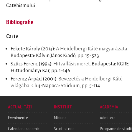
Catehismului.
Bibliografie
Carte
Fekete Károly
(2013):
A Heidelbergi Káté magyarázata
.
Budapesta: Kálvin János Kiadó, pp. 19-523
Szűcs Ferenc
(1995):
Hitvallásismeret
. Budapesta: KGRE
Hittudományi Kar, pp. 1-146
Ferencz Árpád
(2001):
Bevezetés a Heidelbergi Káté
világába
. Cluj-Napoca: Stúdium, pp. 5-114
ACTUALITĂȚI
INSTITUT
ACADEMIA
Evenimente
Misiune
Admitere
Calendar academic
Scurt istoric
Programe de studii