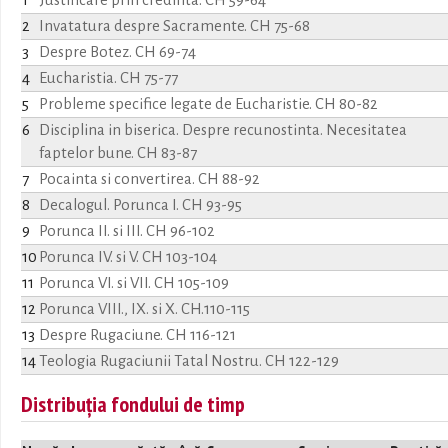
1
Justificare prin credinta. CH 59-64
2
Invatatura despre Sacramente. CH 75-68
3
Despre Botez. CH 69-74
4
Eucharistia. CH 75-77
5
Probleme specifice legate de Eucharistie. CH 80-82
6
Disciplina in biserica. Despre recunostinta. Necesitatea
faptelor bune. CH 83-87
7
Pocainta si convertirea. CH 88-92
8
Decalogul. Porunca I. CH 93-95
9
Porunca II. si III. CH 96-102
10
Porunca IV. si V. CH 103-104
11
Porunca VI. si VII. CH 105-109
12
Porunca VIII., IX. si X. CH.110-115
13
Despre Rugaciune. CH 116-121
14
Teologia Rugaciunii Tatal Nostru. CH 122-129
Distribuția fondului de timp