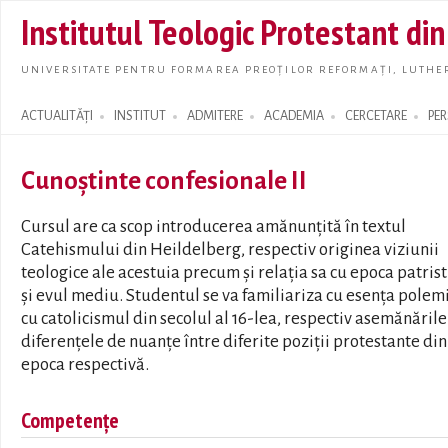
Skip t
Institutul Teologic Protestant di
main
conte
UNIVERSITATE PENTRU FORMAREA PREOȚILOR REFORMAȚI, LUTHER
ACTUALITĂȚI
INSTITUT
ADMITERE
ACADEMIA
CERCETARE
PE
Search form
Cunoștinte confesionale II
Cursul are ca scop introducerea amănunțită în textul
Catehismului din Heildelberg, respectiv originea viziunii
teologice ale acestuia precum și relația sa cu epoca patrist
și evul mediu. Studentul se va familiariza cu esența polem
cu catolicismul din secolul al 16-lea, respectiv asemănările 
diferențele de nuanțe între diferite poziții protestante din
epoca respectivă.
Competențe