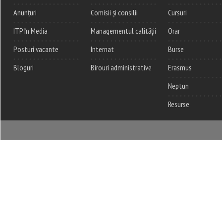
Anunțuri
Comisii și consilii
Cursuri
ITP în Media
Managementul calității
Orar
Posturi vacante
Internat
Burse
Bloguri
Birouri administrative
Erasmus
Neptun
Resurse