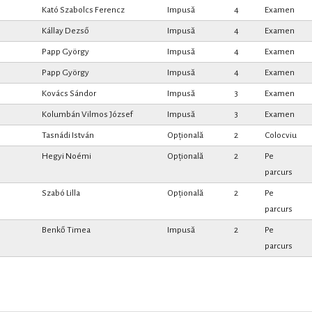
Kató Szabolcs Ferencz
Impusă
4
Examen
Kállay Dezső
Impusă
4
Examen
Papp György
Impusă
4
Examen
Papp György
Impusă
4
Examen
Kovács Sándor
Impusă
3
Examen
Kolumbán Vilmos József
Impusă
3
Examen
Tasnádi István
Opțională
2
Colocviu
Hegyi Noémi
Opțională
2
Pe
parcurs
Szabó Lilla
Opțională
2
Pe
parcurs
Benkő Timea
Impusă
2
Pe
parcurs