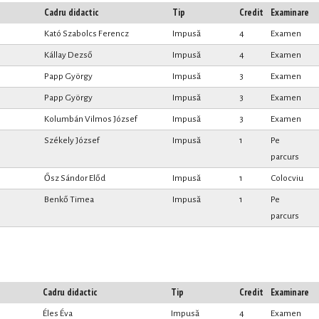
Cadru didactic
Tip
Credit
Examinare
Kató Szabolcs Ferencz
Impusă
4
Examen
Kállay Dezső
Impusă
4
Examen
Papp György
Impusă
3
Examen
Papp György
Impusă
3
Examen
Kolumbán Vilmos József
Impusă
3
Examen
Székely József
Impusă
1
Pe
parcurs
Ősz Sándor Előd
Impusă
1
Colocviu
Benkő Timea
Impusă
1
Pe
parcurs
Cadru didactic
Tip
Credit
Examinare
Éles Éva
Impusă
4
Examen