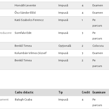
Horváth Levente
Impusă
4
Examen
Ősz Sándor Előd
Impusă
4
Examen
Kató Szabolcs Ferencz
Impusă
1
Pe
parcurs
ntroducere
Somfalvi Edit
Impusă
3
Pe
parcurs
Benkő Timea
Opțională
2
Colocviu
Kolumbán Vilmos József
Impusă
3
Examen
Benkő Timea
Impusă
2
Pe
parcurs
Cadru didactic
Tip
Credit
Examinare
stament
Balogh Csaba
Impusă
4
Pe
parcurs