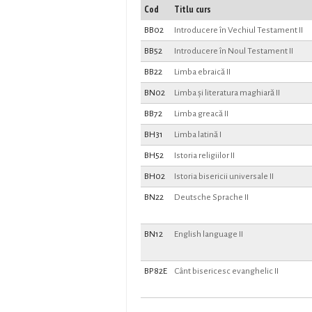
Cod
Titlu curs
BB02
Introducere în Vechiul Testament II
BB52
Introducere în Noul Testament II
BB22
Limba ebraică II
BN02
Limba și literatura maghiară II
BB72
Limba greacă II
BH31
Limba latină I
BH52
Istoria religiilor II
BH02
Istoria bisericii universale II
BN22
Deutsche Sprache II
BN12
English language II
BP82E
Cânt bisericesc evanghelic II