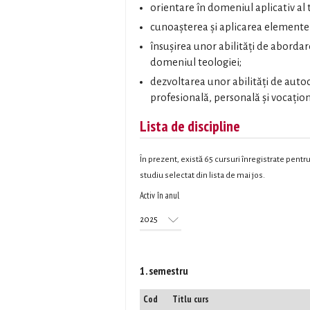
orientare în domeniul aplicativ al 
cunoașterea și aplicarea elementelor
însușirea unor abilități de aborda
domeniul teologiei;
dezvoltarea unor abilități de autoc
profesională, personală și vocațion
Lista de discipline
În prezent, există 65 cursuri înregistrate pent
studiu selectat din lista de mai jos.
Activ în anul
Activ în anul
Year
1. semestru
Cod
Titlu curs