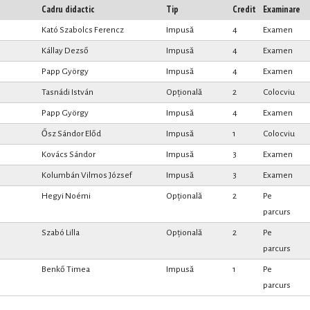
Cadru didactic
Tip
Credit
Examinare
Kató Szabolcs Ferencz
Impusă
4
Examen
Kállay Dezső
Impusă
4
Examen
Papp György
Impusă
4
Examen
Tasnádi István
Opțională
2
Colocviu
Papp György
Impusă
4
Examen
Ősz Sándor Előd
Impusă
1
Colocviu
Kovács Sándor
Impusă
3
Examen
Kolumbán Vilmos József
Impusă
3
Examen
Hegyi Noémi
Opțională
2
Pe
parcurs
Szabó Lilla
Opțională
2
Pe
parcurs
Benkő Timea
Impusă
1
Pe
parcurs