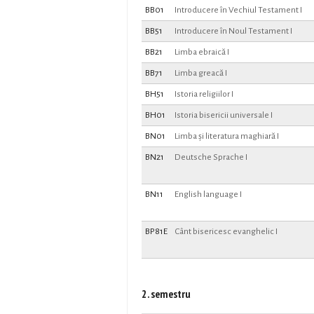
BB01
Introducere în Vechiul Testament I
BB51
Introducere în Noul Testament I
BB21
Limba ebraică I
BB71
Limba greacă I
BH51
Istoria religiilor I
BH01
Istoria bisericii universale I
BN01
Limba și literatura maghiară I
BN21
Deutsche Sprache I
BN11
English language I
BP81E
Cânt bisericesc evanghelic I
2. semestru