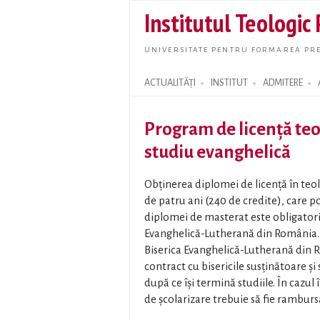
Institutul Teologic
UNIVERSITATE PENTRU FORMAREA PRE
ACTUALITĂȚI
INSTITUT
ADMITERE
Search form
Program de licență teo
studiu evanghelică
Obținerea diplomei de licență în teo
de patru ani (240 de credite), care 
diplomei de masterat este obligatorie
Evanghelică-Lutherană din România. St
Biserica Evanghelică-Lutherană din R
contract cu bisericile susținătoare și 
după ce își termină studiile. În cazul 
de școlarizare trebuie să fie rambursa