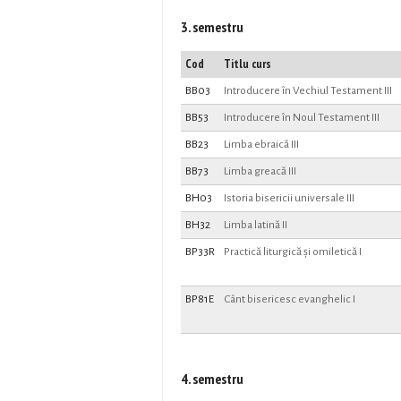
3. semestru
Cod
Titlu curs
BB03
Introducere în Vechiul Testament III
BB53
Introducere în Noul Testament III
BB23
Limba ebraică III
BB73
Limba greacă III
BH03
Istoria bisericii universale III
BH32
Limba latină II
BP33R
Practică liturgică și omiletică I
BP81E
Cânt bisericesc evanghelic I
4. semestru