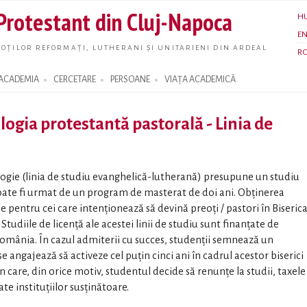
Skip to
 Protestant din Cluj-Napoca
H
main
E
content
OȚILOR REFORMAȚI, LUTHERANI ȘI UNITARIENI DIN ARDEAL
R
ACADEMIA
CERCETARE
PERSOANE
VIAȚA ACADEMICĂ
logia protestantă pastorală - Linia de
logie (linia de studiu evanghelică-lutherană) presupune un studiu
poate fi urmat de un program de masterat de doi ani. Obținerea
 pentru cei care intenționează să devină preoți / pastori în Biseric
udiile de licență ale acestei linii de studiu sunt finanțate de
omânia. În cazul admiterii cu succes, studenții semnează un
se angajează să activeze cel puțin cinci ani în cadrul acestor biserici
în care, din orice motiv, studentul decide să renunțe la studii, taxele
te instituțiilor susținătoare.