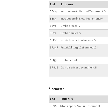
Cod
Titlu curs
BB04
Introducere în Vechiul Testament IV
BB54
Introducere în Noul Testament IV
BB74
Limba greacă IV
BB24
Limba ebraică IV
BH04
Istoria bisericii universale IV
BP34R
Practică liturgică și omiletică II
BH33
Limba latină III
BP82E
Cânt bisericesc evanghelic II
5. semestru
Cod
Titlu curs
BB50
Istoria epocii Noului Testament