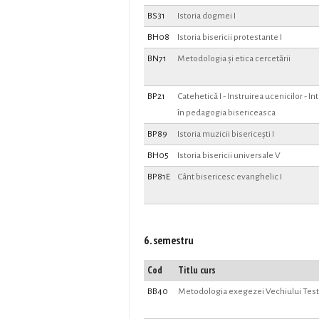
BS31
Istoria dogmei I
BH08
Istoria bisericii protestante I
BN71
Metodologia și etica cercetării
BP21
Catehetică I - Instruirea ucenicilor - I
în pedagogia bisericeasca
BP89
Istoria muzicii bisericești I
BH05
Istoria bisericii universale V
BP81E
Cânt bisericesc evanghelic I
6. semestru
Cod
Titlu curs
BB40
Metodologia exegezei Vechiului Te