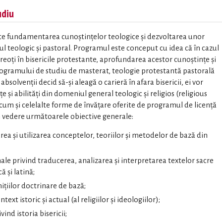
udiu
ste fundamentarea cunoștințelor teologice și dezvoltarea unor
teologic și pastoral. Programul este conceput cu idea că în cazul
preoți în bisericile protestante, aprofundarea acestor cunoștințe și
 programului de studiu de masterat, teologie protestantă pastorală
absolvenții decid să-și aleagă o carieră în afara bisericii, ei vor
 și abilități din domeniul general teologic și religios (religious
recum și celelalte forme de învățare oferite de programul de licență
n vedere următoarele obiective generale:
rea și utilizarea conceptelor, teoriilor și metodelor de bază din
le privind traducerea, analizarea și interpretarea textelor sacre
ă și latină;
țiilor doctrinare de bază;
ext istoric și actual (al religiilor și ideologiilor);
ind istoria bisericii;