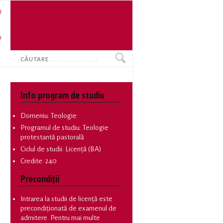
U
N
O
Search
Info program de studiu
Domeniu: Teologie
Programul de studiu: Teologie
protestantă pastorală
Ciclul de studii: Licență (BA)
a
Credite: 240
Precondiții
Intrarea la studii de licență este
precondiționată de examenul de
admitere. Pentru mai multe