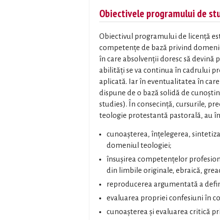
Obiectivele programului de st
Obiectivul programului de licență e
competențe de bază privind domeniul 
în care absolvenții doresc să devină 
abilități se va continua în cadrului
aplicată. Iar în eventualitatea în care 
dispune de o bază solidă de cunoștințe
studies). În consecință, cursurile, p
teologie protestantă pastorală, au î
cunoașterea, înțelegerea, sintetiza
domeniul teologiei;
însușirea competențelor profesiona
din limbile originale, ebraică, greac
reproducerea argumentată a defini
evaluarea propriei confesiuni în cont
cunoașterea și evaluarea critică priv