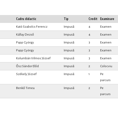
Cadru didactic
Tip
Credit
Examinare
Kató Szabolcs Ferencz
Impusă
4
Examen
Kállay Dezső
Impusă
4
Examen
Papp György
Impusă
3
Examen
Papp György
Impusă
3
Examen
Kolumbán Vilmos József
Impusă
3
Examen
Ősz Sándor Előd
Impusă
2
Colocviu
Székely József
Impusă
1
Pe
parcurs
Benkő Timea
Impusă
2
Pe
parcurs