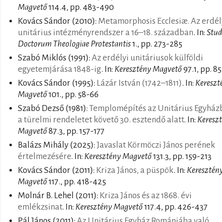
Magvető
114.4, pp. 483-490
Kovács Sándor
(2010):
Metamorphosis Ecclesiæ. Az erdél
unitárius intézményrendszer a 16–18. században
. In:
Stud
Doctorum Theologiae Protestantis
1., pp. 273-285
Szabó Miklós
(1991):
Az erdélyi unitáriusok külföldi
egyetemjárása 1848-ig
. In:
Keresztény Magvető
97.1, pp. 8
Kovács Sándor
(1995):
Lázár István (1742–1811)
. In:
Kereszt
Magvető
101., pp. 58-66
Szabó Dezső
(1981):
Templomépítés az Unitárius Egyház
a türelmi rendeletet követő 30. esztendő alatt
. In:
Keresz
Magvető
87.3, pp. 157-177
Balázs Mihály
(2025):
Javaslat Körmöczi János perének
értelmezésére
. In:
Keresztény Magvető
131.3, pp. 159-213
Kovács Sándor
(2011):
Kriza János, a püspök
. In:
Keresztén
Magvető
117., pp. 418-425
Molnár B. Lehel
(2011):
Kriza János és az 1868. évi
emlékzsinat
. In:
Keresztény Magvető
117.4, pp. 426-437
Pál János
(2011):
Az Unitárius Egyház Romániába való