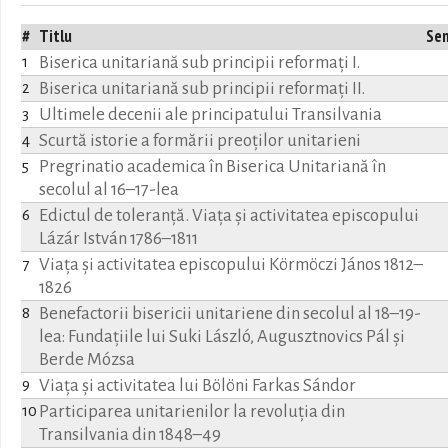
#
Titlu
Se
Biserica unitariană sub principii reformați I.
1
Biserica unitariană sub principii reformați II.
2
Ultimele decenii ale principatului Transilvania
3
Scurtă istorie a formării preoților unitarieni
4
Pregrinatio academica în Biserica Unitariană în
5
secolul al 16–17-lea
Edictul de toleranţă. Viaţa şi activitatea episcopului
6
Lázár István 1786–1811
Viaţa şi activitatea episcopului Körmöczi János 1812–
7
1826
Benefactorii bisericii unitariene din secolul al 18–19-
8
lea: Fundaţiile lui Suki László, Augusztnovics Pál şi
Berde Mózsa
Viaţa şi activitatea lui Bölöni Farkas Sándor
9
Participarea unitarienilor la revoluţia din
10
Transilvania din 1848–49