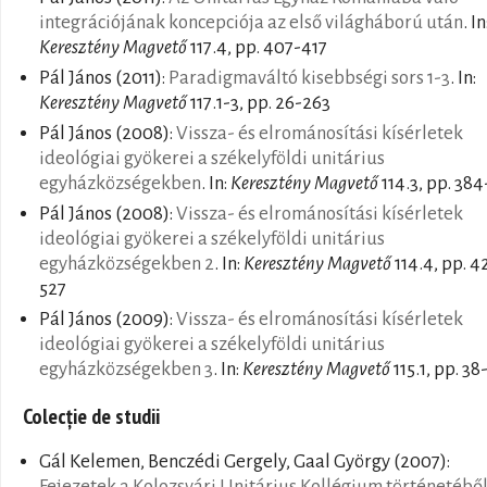
integrációjának koncepciója az első világháború után
. In
Keresztény Magvető
117.4, pp. 407-417
Pál János
(2011):
Paradigmaváltó kisebbségi sors 1-3
. In:
Keresztény Magvető
117.1-3, pp. 26-263
Pál János
(2008):
Vissza- és elrománosítási kísérletek
ideológiai gyökerei a székelyföldi unitárius
egyházközségekben
. In:
Keresztény Magvető
114.3, pp. 38
Pál János
(2008):
Vissza- és elrománosítási kísérletek
ideológiai gyökerei a székelyföldi unitárius
egyházközségekben 2
. In:
Keresztény Magvető
114.4, pp. 4
527
Pál János
(2009):
Vissza- és elrománosítási kísérletek
ideológiai gyökerei a székelyföldi unitárius
egyházközségekben 3
. In:
Keresztény Magvető
115.1, pp. 38
Colecție de studii
Gál Kelemen, Benczédi Gergely, Gaal György
(2007):
Fejezetek a Kolozsvári Unitárius Kollégium történetébő