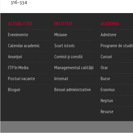
316-334
ACTUALITĂȚI
INSTITUT
ACADEMIA
Evenimente
Misiune
Admitere
Calendar academic
Scurt istoric
Programe de studii
Anunțuri
Comisii și consilii
Cursuri
ITP în Media
Managementul calității
Orar
Posturi vacante
Internat
Burse
Bloguri
Birouri administrative
Erasmus
Neptun
Resurse