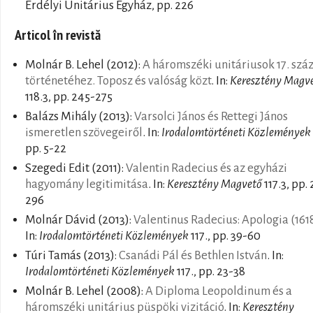
Erdélyi Unitárius Egyház, pp. 226
Articol în revistă
Molnár B. Lehel
(2012):
A háromszéki unitáriusok 17. szá
történetéhez. Toposz és valóság közt
. In:
Keresztény Magv
118.3, pp. 245-275
Balázs Mihály
(2013):
Varsolci János és Rettegi János
ismeretlen szövegeiről
. In:
Irodalomtörténeti Közlemények
pp. 5-22
Szegedi Edit
(2011):
Valentin Radecius és az egyházi
hagyomány legitimitása
. In:
Keresztény Magvető
117.3, pp.
296
Molnár Dávid
(2013):
Valentinus Radecius: Apologia (161
In:
Irodalomtörténeti Közlemények
117., pp. 39-60
Túri Tamás
(2013):
Csanádi Pál és Bethlen István
. In:
Irodalomtörténeti Közlemények
117., pp. 23-38
Molnár B. Lehel
(2008):
A Diploma Leopoldinum és a
háromszéki unitárius püspöki vizitáció
. In:
Keresztény