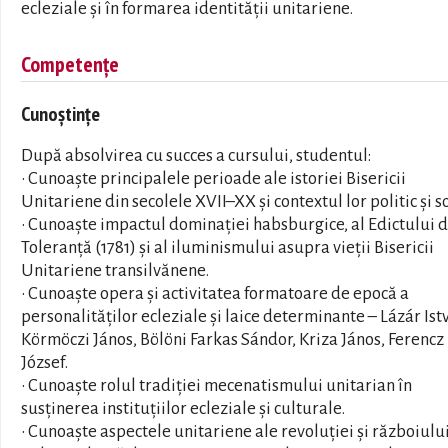
ecleziale și în formarea identității unitariene.
Competențe
Cunoștințe
După absolvirea cu succes a cursului, studentul:
• Cunoaște principalele perioade ale istoriei Bisericii
Unitariene din secolele XVII–XX și contextul lor politic și so
• Cunoaște impactul dominației habsburgice, al Edictului 
Toleranță (1781) și al iluminismului asupra vieții Bisericii
Unitariene transilvănene.
• Cunoaște opera și activitatea formatoare de epocă a
personalităților ecleziale și laice determinante – Lázár Ist
Körmöczi János, Bölöni Farkas Sándor, Kriza János, Ferencz
József.
• Cunoaște rolul tradiției mecenatismului unitarian în
susținerea instituțiilor ecleziale și culturale.
• Cunoaște aspectele unitariene ale revoluției și războiulu