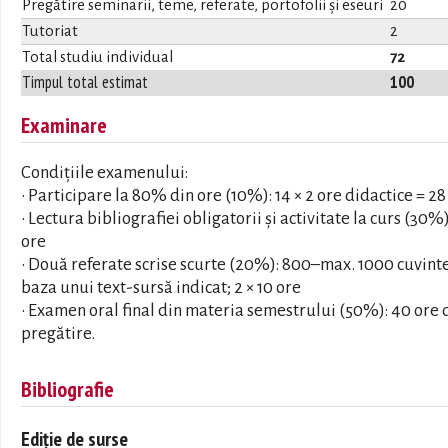
Pregătire seminarii, teme, referate, portofolii și eseuri
20
Tutoriat
2
Total studiu individual
72
Timpul total estimat
100
Examinare
Condițiile examenului:
• Participare la 80% din ore (10%): 14 × 2 ore didactice = 28
• Lectura bibliografiei obligatorii și activitate la curs (30%)
ore
• Două referate scrise scurte (20%): 800–max. 1000 cuvinte
baza unui text-sursă indicat; 2 × 10 ore
• Examen oral final din materia semestrului (50%): 40 ore 
pregătire.
Bibliografie
Ediție de surse