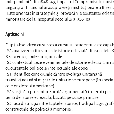
independență din 1848–49, impactul Compromisului aust
ungar și al Trianonului asupra vieții instituționale a Biseric
• Este orientat în strategiile și provocările existenței eclezi
minoritare de la începutul secolului al XX-lea.
Aptitudini
După absolvirea cu succes a cursului, studentul este capab
• Să analizeze critic surse de istorie eclezială din secolele 
XX: predici, confesiuni, jurnale.
• Să contextualizeze evenimentele de istorie eclezială în r
cu curentele politice și intelectuale ale epocii.
• Să identifice conexiunile dintre evoluția unitariană
transilvăneană și mișcările unitariene europene (în specia
cele engleze și americane).
• Să susțină o prezentare orală argumentată (referat) pe o
temă de istorie eclezială, bazată pe surse primare.
• Să facă distincția între faptele istorice, tradiția hagiografi
construcțiile de politică a memoriei.