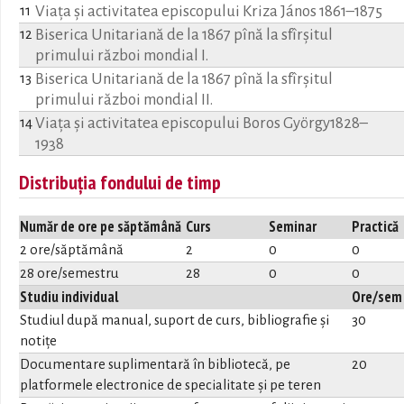
Viaţa şi activitatea episcopului Kriza János 1861–1875
11
Biserica Unitariană de la 1867 pînă la sfîrşitul
12
primului război mondial I.
Biserica Unitariană de la 1867 pînă la sfîrşitul
13
primului război mondial II.
Viaţa şi activitatea episcopului Boros György1828–
14
1938
Distribuția fondului de timp
Număr de ore pe săptămână
Curs
Seminar
Practică
2 ore/săptămână
2
0
0
28 ore/semestru
28
0
0
Studiu individual
Ore/sem
Studiul după manual, suport de curs, bibliografie și
30
notițe
Documentare suplimentară în bibliotecă, pe
20
platformele electronice de specialitate și pe teren