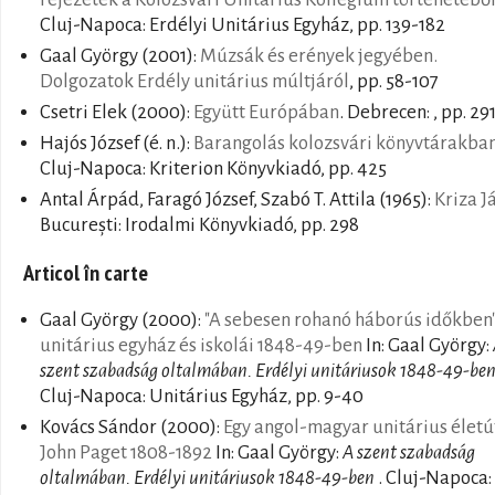
Cluj-Napoca: Erdélyi Unitárius Egyház, pp. 139-182
Gaal György
(2001):
Múzsák és erények jegyében.
Dolgozatok Erdély unitárius múltjáról
, pp. 58-107
Csetri Elek
(2000):
Együtt Európában
. Debrecen: , pp. 29
Hajós József
(é. n.):
Barangolás kolozsvári könyvtárakba
Cluj-Napoca: Kriterion Könyvkiadó, pp. 425
Antal Árpád, Faragó József, Szabó T. Attila
(1965):
Kriza J
București: Irodalmi Könyvkiadó, pp. 298
Articol în carte
Gaal György
(2000):
"A sebesen rohanó háborús időkben"
unitárius egyház és iskolái 1848-49-ben
In: Gaal György:
szent szabadság oltalmában. Erdélyi unitáriusok 1848-49-be
Cluj-Napoca: Unitárius Egyház, pp. 9-40
Kovács Sándor
(2000):
Egy angol-magyar unitárius életú
John Paget 1808-1892
In: Gaal György:
A szent szabadság
oltalmában. Erdélyi unitáriusok 1848-49-ben
. Cluj-Napoca: 