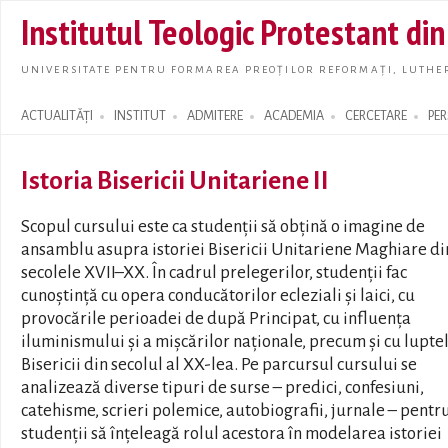
Skip t
Institutul Teologic Protestant di
main
conte
UNIVERSITATE PENTRU FORMAREA PREOȚILOR REFORMAȚI, LUTHER
ACTUALITĂȚI
INSTITUT
ADMITERE
ACADEMIA
CERCETARE
PE
Search form
Istoria Bisericii Unitariene II
Scopul cursului este ca studenții să obțină o imagine de
ansamblu asupra istoriei Bisericii Unitariene Maghiare di
secolele XVII–XX. În cadrul prelegerilor, studenții fac
cunoștință cu opera conducătorilor ecleziali și laici, cu
provocările perioadei de după Principat, cu influența
iluminismului și a mișcărilor naționale, precum și cu lupte
Bisericii din secolul al XX-lea. Pe parcursul cursului se
analizează diverse tipuri de surse – predici, confesiuni,
catehisme, scrieri polemice, autobiografii, jurnale – pentr
studenții să înțeleagă rolul acestora în modelarea istoriei