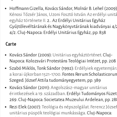
Hoffmann Gizella, Kovács Sándor, Molnár B. Lehel
(2009)
Kénosi Tőzsér János, Uzoni Fosztó István: Az erdélyi unit
egyház története II.
2.. Az Erdélyi Unitárius Egyház
Gyűjtőlevéltárának és Nagykönyvtárának kiadványai 4/
4/2. Cluj-Napoca: Erdélyi Unitárius Egyház, pp. 838
Carte
Kovács Sándor
(2009):
Unitárius egyháztörténet
. Cluj-
Napoca: Kolozsvári Protestáns Teológiai Intézet, pp. 208
Szabó Miklós, Tonk Sándor
(1992):
Erdélyiek egyetemjár
a korai újkorban 1521-1700
. Fontes Rerum Scholasticorum
Szeged: József Attila tudományegyetem, pp. 389
Kovács Sándor
(2011):
Angolszász-magyar unitárius
érintkezések a 19. században
. Erdélyi Tudományos Füze
269. Cluj-Napoca: Societatea Muzeului Ardelean, pp. 28
Rezi Elek
(2007):
Teológia és népszolgálat. Ferencz Józse
unitárius püspök teológiai munkássága
. Cluj-Napoca: