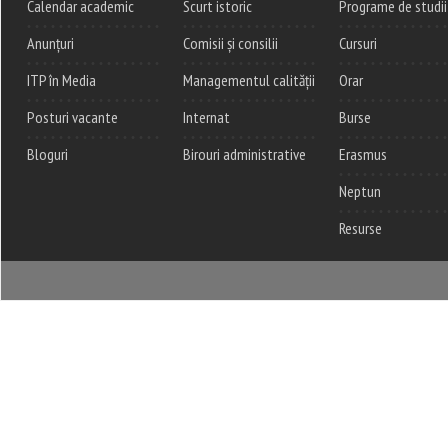
Calendar academic
Scurt istoric
Programe de studii
Anunțuri
Comisii și consilii
Cursuri
ITP în Media
Managementul calității
Orar
Posturi vacante
Internat
Burse
Bloguri
Birouri administrative
Erasmus
Neptun
Resurse