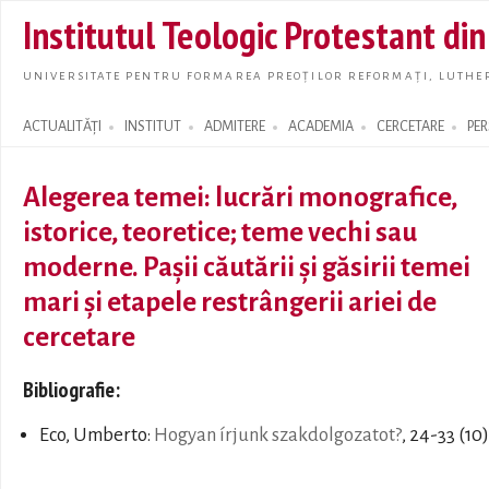
Skip t
Institutul Teologic Protestant di
main
conte
UNIVERSITATE PENTRU FORMAREA PREOȚILOR REFORMAȚI, LUTHER
ACTUALITĂȚI
INSTITUT
ADMITERE
ACADEMIA
CERCETARE
PE
Search form
Alegerea temei: lucrări monografice,
istorice, teoretice; teme vechi sau
moderne. Paşii căutării şi găsirii temei
mari şi etapele restrângerii ariei de
cercetare
Bibliografie:
Eco, Umberto:
Hogyan írjunk szakdolgozatot?
, 24-33 (10)