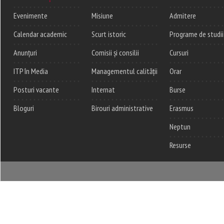
Evenimente
Misiune
Admitere
Calendar academic
Scurt istoric
Programe de studii
Anunțuri
Comisii și consilii
Cursuri
ITP în Media
Managementul calității
Orar
Posturi vacante
Internat
Burse
Bloguri
Birouri administrative
Erasmus
Neptun
Resurse