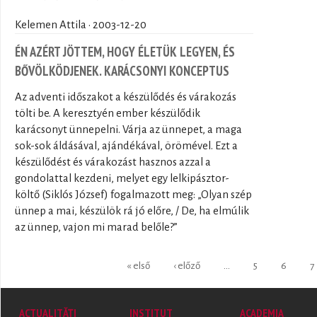
Kelemen Attila · 2003-12-20
ÉN AZÉRT JÖTTEM, HOGY ÉLETÜK LEGYEN, ÉS
BŐVÖLKÖDJENEK. KARÁCSONYI KONCEPTUS
Az adventi időszakot a készülődés és várakozás
tölti be. A keresztyén ember készülődik
karácsonyt ünnepelni. Várja az ünnepet, a maga
sok-sok áldásával, ajándékával, örömével. Ezt a
készülődést és várakozást hasznos azzal a
gondolattal kezdeni, melyet egy lelkipásztor-
költő (Siklós József) fogalmazott meg: „Olyan szép
ünnep a mai, készülök rá jó előre, / De, ha elmúlik
az ünnep, vajon mi marad belőle?”
Pages
« első
‹ előző
…
5
6
7
ACTUALITĂȚI
INSTITUT
ACADEMIA