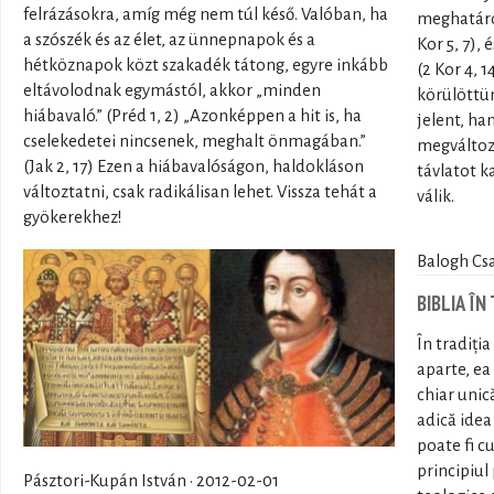
felrázásokra, amíg még nem túl késő. Valóban, ha
meghatáro
a szószék és az élet, az ünnepnapok és a
Kor 5, 7), 
hétköznapok közt szakadék tátong, egyre inkább
(2 Kor 4, 1
eltávolodnak egymástól, akkor „minden
körülöttün
hiábavaló.” (Préd 1, 2) „Azonképpen a hit is, ha
jelent, h
cselekedetei nincsenek, meghalt önmagában.”
megváltozi
(Jak 2, 17) Ezen a hiábavalóságon, haldokláson
távlatot k
változtatni, csak radikálisan lehet. Vissza tehát a
válik.
gyökerekhez!
Balogh Csa
BIBLIA Î
În tradiți
aparte, ea
chiar unică
adică idea
poate fi c
principiul
Pásztori-Kupán István · 2012-02-01