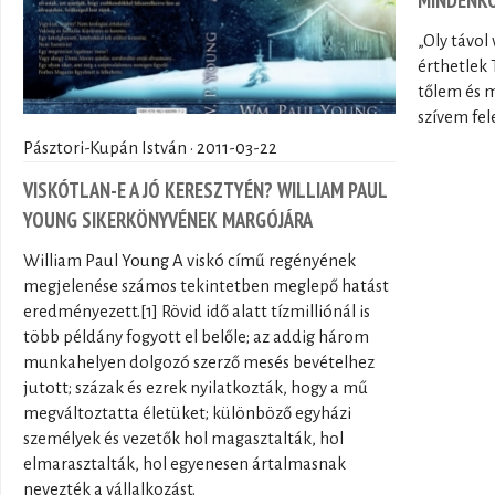
„Oly távol
érthetlek 
tőlem és m
szívem fele
Pásztori-Kupán István · 2011-03-22
VISKÓTLAN-E A JÓ KERESZTYÉN? WILLIAM PAUL
YOUNG SIKERKÖNYVÉNEK MARGÓJÁRA
William Paul Young A viskó című regényének
megjelenése számos tekintetben meglepő hatást
eredményezett.[1] Rövid idő alatt tízmilliónál is
több példány fogyott el belőle; az addig három
munkahelyen dolgozó szerző mesés bevételhez
jutott; százak és ezrek nyilatkozták, hogy a mű
megváltoztatta életüket; különböző egyházi
személyek és vezetők hol magasztalták, hol
elmarasztalták, hol egyenesen ártalmasnak
nevezték a vállalkozást.