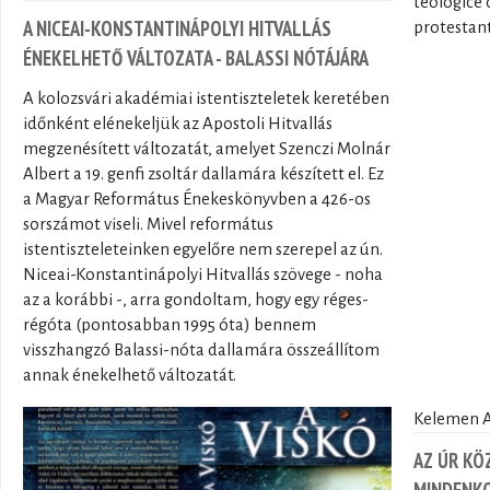
teologice 
A NICEAI-KONSTANTINÁPOLYI HITVALLÁS
protestant
ÉNEKELHETŐ VÁLTOZATA - BALASSI NÓTÁJÁRA
A kolozsvári akadémiai istentiszteletek keretében
időnként elénekeljük az Apostoli Hitvallás
megzenésített változatát, amelyet Szenczi Molnár
Albert a 19. genfi zsoltár dallamára készített el. Ez
a Magyar Református Énekeskönyvben a 426-os
sorszámot viseli. Mivel református
istentiszteleteinken egyelőre nem szerepel az ún.
Niceai-Konstantinápolyi Hitvallás szövege - noha
az a korábbi -, arra gondoltam, hogy egy réges-
régóta (pontosabban 1995 óta) bennem
visszhangzó Balassi-nóta dallamára összeállítom
annak énekelhető változatát.
Kelemen At
AZ ÚR KÖ
MINDENKO