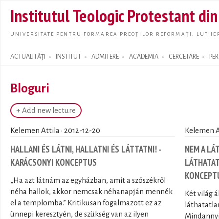
Skip t
Institutul Teologic Protestant di
main
conte
UNIVERSITATE PENTRU FORMAREA PREOȚILOR REFORMAȚI, LUTHER
ACTUALITĂȚI
INSTITUT
ADMITERE
ACADEMIA
CERCETARE
PE
Search form
Bloguri
+ Add new lecture
Kelemen Attila · 2012-12-20
Kelemen At
HALLANI ÉS LÁTNI, HALLATNI ÉS LÁTTATNI! -
NEM A LÁ
KARÁCSONYI KONCEPTUS
LÁTHATAT
KONCEPT
„Ha azt látnám az egyházban, amit a szószékről
néha hallok, akkor nemcsak néhanapján mennék
Két világ 
el a templomba.” Kritikusan fogalmazott ez az
láthatatla
ünnepi keresztyén, de szükség van az ilyen
Mindannyi