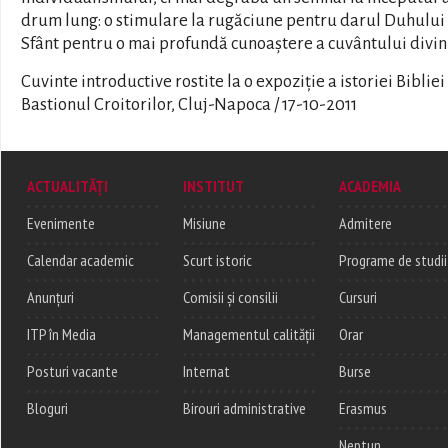
drum lung: o stimulare la rugăciune pentru darul Duhului
Sfânt pentru o mai profundă cunoaștere a cuvântului divin
Cuvinte introductive rostite la o expoziție a istoriei Bibliei 
Bastionul Croitorilor, Cluj-Napoca / 17-10-2011
ACTUALITĂȚI
INSTITUT
ACADEMIA
Evenimente
Misiune
Admitere
Calendar academic
Scurt istoric
Programe de studii
Anunțuri
Comisii și consilii
Cursuri
ITP în Media
Managementul calității
Orar
Posturi vacante
Internat
Burse
Bloguri
Birouri administrative
Erasmus
Neptun