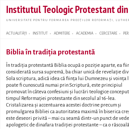
Skip t
Institutul Teologic Protestant di
main
conte
UNIVERSITATE PENTRU FORMAREA PREOȚILOR REFORMAȚI, LUTHER
ACTUALITĂȚI
INSTITUT
ADMITERE
ACADEMIA
CERCETARE
PE
Search form
Biblia în tradiția protestantă
În tradiția protestantă Biblia ocupă o poziție aparte, ea fii
considerată sursa supremă, ba chiar unică de revelație div
Sola scriptura, adică idea că ființa lui Dumnezeu și voința l
poate fi cunoscută numai prin Scriptură, este principiul
promovat în câteva confesiuni și lucrări teologice conceput
timpul Reformației protestante din secolul al 16-lea.
Cristalizarea și accentuarea acestei doctrine precum și
promulgarea Bibliei ca autoritatea maximă în biserica cre
este deseori privită – mai cu seamă dintr-un punct de ved
apologetic de dinafara tradiției protestante – ca o răscoală