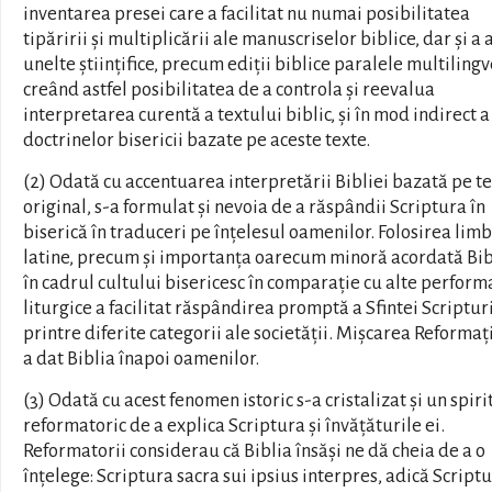
inventarea presei care a facilitat nu numai posibilitatea
tipăririi și multiplicării ale manuscriselor biblice, dar și a 
unelte științifice, precum ediții biblice paralele multilingv
creând astfel posibilitatea de a controla și reevalua
interpretarea curentă a textului biblic, și în mod indirect a
doctrinelor bisericii bazate pe aceste texte.
(2) Odată cu accentuarea interpretării Bibliei bazată pe t
original, s-a formulat și nevoia de a răspândii Scriptura în
biserică în traduceri pe înțelesul oamenilor. Folosirea limb
latine, precum și importanța oarecum minoră acordată Bib
în cadrul cultului bisericesc în comparație cu alte perfor
liturgice a facilitat răspândirea promptă a Sfintei Scriptur
printre diferite categorii ale societății. Mișcarea Reformați
a dat Biblia înapoi oamenilor.
(3) Odată cu acest fenomen istoric s-a cristalizat și un spiri
reformatoric de a explica Scriptura și învățăturile ei.
Reformatorii considerau că Biblia însăși ne dă cheia de a o
înțelege: Scriptura sacra sui ipsius interpres, adică Script