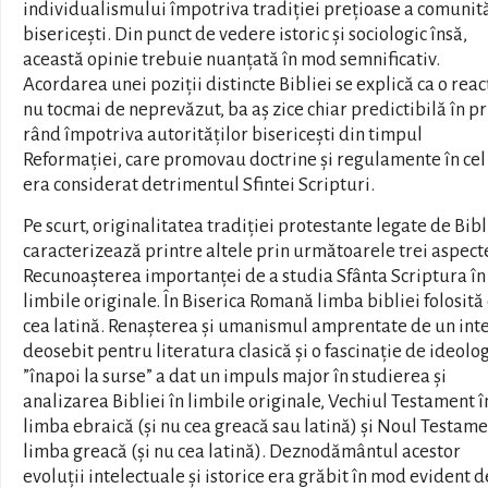
individualismului împotriva tradiției prețioase a comunită
bisericești. Din punct de vedere istoric și sociologic însă,
această opinie trebuie nuanțată în mod semnificativ.
Acordarea unei poziții distincte Bibliei se explică ca o reac
nu tocmai de neprevăzut, ba aș zice chiar predictibilă în p
rând împotriva autorităților bisericești din timpul
Reformației, care promovau doctrine și regulamente în cel
era considerat detrimentul Sfintei Scripturi.
Pe scurt, originalitatea tradiției protestante legate de Bibl
caracterizează printre altele prin următoarele trei aspecte
Recunoașterea importanței de a studia Sfânta Scriptura în
limbile originale. În Biserica Romană limba bibliei folosită
cea latină. Renașterea și umanismul amprentate de un int
deosebit pentru literatura clasică și o fascinație de ideolo
”înapoi la surse” a dat un impuls major în studierea și
analizarea Bibliei în limbile originale, Vechiul Testament î
limba ebraică (și nu cea greacă sau latină) și Noul Testame
limba greacă (și nu cea latină). Deznodământul acestor
evoluții intelectuale și istorice era grăbit în mod evident d