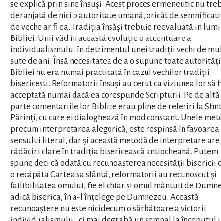
se explică prin sine însuși. Acest proces ermeneutic nu tre
deranjată de nici o autoritate umană, oricât de semnificativ
de veche ar fi ea. Tradiția însăși trebuie reevaluată in lum
Bibliei. Unii văd în această evoluție o accentuare a
individualismului în detrimentul unei tradiții vechi de mu
sute de ani. Însă necesitatea de a o supune toate autorități
Bibliei nu era numai practicată în cazul vechilor tradiții
bisericești. Reformatorii însuși au cerut ca viziunea lor să f
acceptată numai dacă ea corespunde Scripturii. Pe de altă
parte comentariile lor Biblice erau pline de referiri la Sfin
Părinți, cu care ei dialoghează în mod constant. Unele met
precum interpretarea alegorică, este respinsă în favoarea
sensului literal, dar și această metodă de interpretare are
rădăcini clare în tradiția bisericească antiocheană. Putem
spune deci că odată cu recunoașterea necesității bisericii 
o recăpăta Cartea sa sfântă, reformatorii au recunoscut și
failibilitatea omului, fie el chiar și omul mântuit de Dumn
adică biserica, în a-l înțelege pe Dumnezeu. Această
recunoaștere nu este nicidecum o sărbătoare a victorii
individualismului, ci mai degrabă un semnal la începutul 