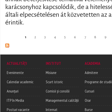
karácsonyhoz kapcsolódik, de a hiteless
általi elpecsételésen át közvetetten az 
érintik.
Pages
1
2
3
4
5
6
7
8
9
ACTUALITĂȚI
INSTITUT
ACADEMIA
Evenimente
Misiune
Admitere
Calendar academic
Scurt istoric
Programe de studii
Anunțuri
Comisii și consilii
Cursuri
ITP în Media
Managementul calității
Orar
Posturi vacante
Internat
Burse