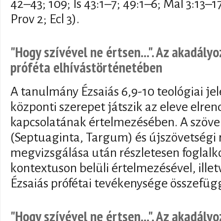
42–43; 109; Is 43:1–7; 49:1–6; Mal 3:13–1
Prov 2; Ecl 3).
"Hogy szívével ne értsen...". Az akadályo
próféta elhívástörténetében
A tanulmány Ézsaiás 6,9-10 teológiai je
központi szerepet játszik az eleve elrend
kapcsolatának értelmezésében. A szöveg
(Septuaginta, Targum) és újszövetségi 
megvizsgálása után részletesen foglalko
kontextuson belüli értelmezésével, ille
Ézsaiás prófétai tevékenysége összefü
"Hogy szívével ne értsen...". Az akadályo