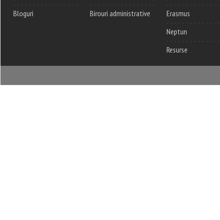
Bloguri
Birouri administrative
Erasmus
Neptun
Resurse