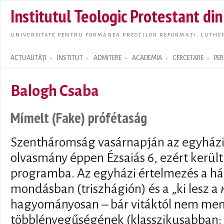
Skip t
Institutul Teologic Protestant di
main
conte
UNIVERSITATE PENTRU FORMAREA PREOȚILOR REFORMAȚI, LUTHER
ACTUALITĂȚI
INSTITUT
ADMITERE
ACADEMIA
CERCETARE
PE
Search form
Balogh Csaba
Mímelt (Fake) prófétaság
Szentháromság vasárnapján az egyház
olvasmány éppen Ézsaiás 6, ezért került 
programba. Az egyházi értelmezés a há
mondásban (triszhágión) és a „ki lesz a
hagyományosan – bár vitáktól nem men
többlényegűségének (klasszikusabban: