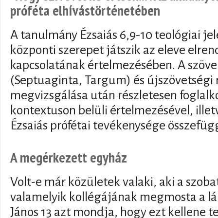
próféta elhívástörténetében
A tanulmány Ézsaiás 6,9-10 teológiai je
központi szerepet játszik az eleve elrend
kapcsolatának értelmezésében. A szöveg
(Septuaginta, Targum) és újszövetségi 
megvizsgálása után részletesen foglalko
kontextuson belüli értelmezésével, ille
Ézsaiás prófétai tevékenysége összefü
A megérkezett egyház
Volt-e már közületek valaki, aki a szob
valamelyik kollégájának megmosta a lá
János 13 azt mondja, hogy ezt kellene te