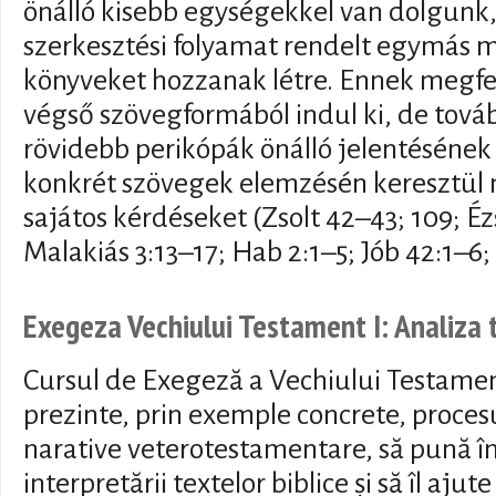
önálló kisebb egységekkel van dolgunk
szerkesztési folyamat rendelt egymás me
könyveket hozzanak létre. Ennek megfe
végső szövegformából indul ki, de tová
rövidebb perikópák önálló jelentésének 
konkrét szövegek elemzésén keresztül 
sajátos kérdéseket (Zsolt 42–43; 109; Éz
Malakiás 3:13–17; Hab 2:1–5; Jób 42:1–6; 
Exegeza Vechiului Testament I: Analiza 
Cursul de Exegeză a Vechiului Testamen
prezinte, prin exemple concrete, procesu
narative veterotestamentare, să pună î
interpretării textelor biblice și să îl aju