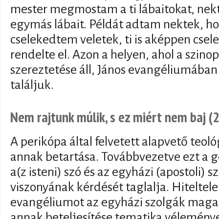
mester megmostam a ti lábaitokat, nek
egymás lábait. Példát adtam nektek, h
cselekedtem veletek, ti is aképpen cse
rendelte el. Azon a helyen, ahol a szino
szereztetése áll, János evangéliumában
találjuk.
Nem rajtunk múlik, s ez miért nem baj (
A perikópa által felvetett alapvető teoló
annak betartása. Továbbvezetve ezt a g
a(z isteni) szó és az egyházi (apostoli) 
viszonyának kérdését taglalja. Hiteltele
evangéliumot az egyházi szolgák magat
annak beteljesítése tematika véleménye