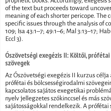
prophetic books. Accordingly, exegesis s
of the text but proceeds toward uncove
meaning of each shorter pericope. The co
specific issues through the analysis of c
109; Isa 43:1–7; 49:1–6; Mal 3:13–17; Hab
Eccl 3).
Ószövetségi exegézis II: Költői, próféta
szövegek
Az Ószövetségi exegézis II kurzus célja
prófétai és bölcsességirodalmi szövege
kapcsolatos sajátos exegetikai problém
nyelv jellegzetes szókinccsel és más szö
sajátosságokkal rendelkezik. A próféta