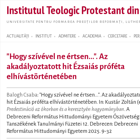
Skip t
Institutul Teologic Protestant di
main
conte
UNIVERSITATE PENTRU FORMAREA PREOȚILOR REFORMAȚI, LUTHER
ACTUALITĂȚI
INSTITUT
ADMITERE
ACADEMIA
CERCETARE
PE
Search form
"Hogy szívével ne értsen...". Az
akadályoztatott hit Ézsaiás próféta
elhívástörténetében
Balogh Csaba
: "Hogy szívével ne értsen...". Az akadályoztat
hit Ézsaiás próféta elhívástörténetében. In: Kustár Zoltán (e
Predestináció az ókorban és a keresztyén hagyományban
. A
Debreceni Református Hittudományi Egyetem Ószövetség
Tanszékének Tanulmányi Füzetei 12. Debrecen: Debreceni
Református Hittudományi Egyetem 2025. 9-32