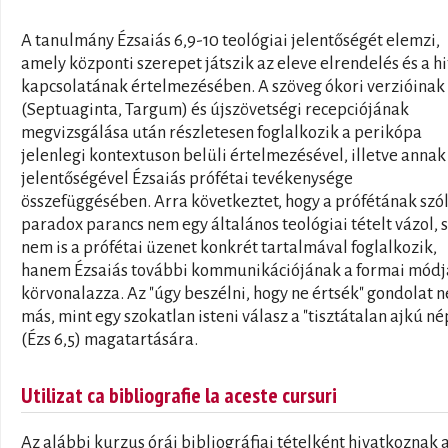
A tanulmány Ézsaiás 6,9-10 teológiai jelentőségét elemzi,
amely központi szerepet játszik az eleve elrendelés és a hi
kapcsolatának értelmezésében. A szöveg ókori verzióinak
(Septuaginta, Targum) és újszövetségi recepciójának
megvizsgálása után részletesen foglalkozik a perikópa
jelenlegi kontextuson belüli értelmezésével, illetve annak
jelentőségével Ézsaiás prófétai tevékenysége
összefüggésében. Arra következtet, hogy a prófétának szó
paradox parancs nem egy általános teológiai tételt vázol, s
nem is a prófétai üzenet konkrét tartalmával foglalkozik,
hanem Ézsaiás további kommunikációjának a formai módj
körvonalazza. Az "úgy beszélni, hogy ne értsék" gondolat 
más, mint egy szokatlan isteni válasz a "tisztátalan ajkú né
(Ézs 6,5) magatartására.
Utilizat ca bibliografie la aceste cursuri
Az alábbi kurzus órái bibliográfiai tételként hivatkoznak 