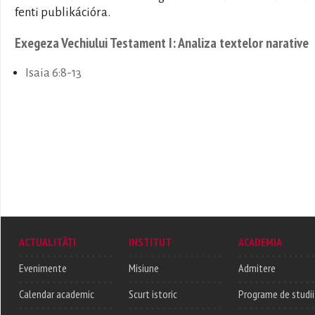
fenti publikációra.
Exegeza Vechiului Testament I: Analiza textelor narative
Isaia 6:8-13
ACTUALITĂȚI
INSTITUT
ACADEMIA
Evenimente
Misiune
Admitere
Calendar academic
Scurt istoric
Programe de studii