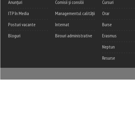
Anunțuri
Comisii și consilii
Cursuri
ITP în Media
Managementul calității
Orar
Posturi vacante
Internat
Burse
Bloguri
Birouri administrative
Erasmus
Neptun
Resurse